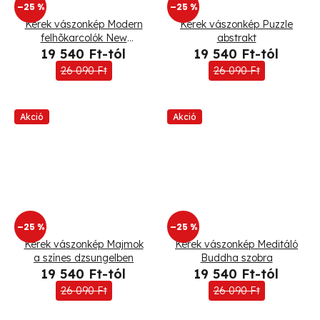
–25 %
–25 %
Kerek vászonkép Modern
Kerek vászonkép Puzzle
felhõkarcolók New
abstrakt
Yorkban
19 540 Ft-tól
19 540 Ft-tól
26 090 Ft
26 090 Ft
Akció
Akció
–25 %
–25 %
Kerek vászonkép Majmok
Kerek vászonkép Meditáló
a színes dzsungelben
Buddha szobra
19 540 Ft-tól
19 540 Ft-tól
26 090 Ft
26 090 Ft