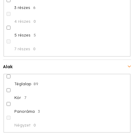
3 részes
6
4 részes
0
5 részes
5
7 részes
0
Alak
Téglalap
89
Kör
7
Panoráma
3
Négyzet
0