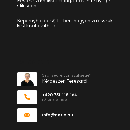
Festés számokkal: Hangulatos este hygge
stílusban
Képernyő a belső térben: hogyan válasszuk
ki stílusához illően
Kapcsolat
Segítségre van szüksége?
Kérdezzen Teresatól
+420 731 118 164
info
@
gario.hu