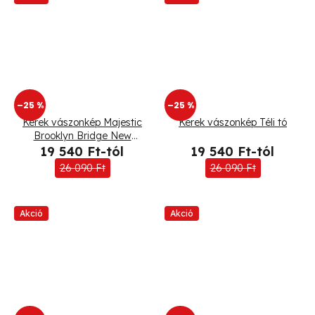
–25 %
–25 %
Kerek vászonkép Majestic
Kerek vászonkép Téli tó
Brooklyn Bridge New
Yorkban
19 540 Ft-tól
19 540 Ft-tól
26 090 Ft
26 090 Ft
Akció
Akció