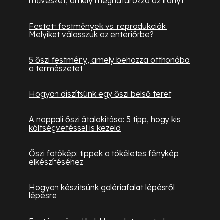
művészet, amely meghatározza az irányt
Festett festmények vs. reprodukciók:
Melyiket válasszuk az enteriőrbe?
5 őszi festmény, amely behozza otthonába
a természetet
Hogyan díszítsünk egy őszi belső teret
A nappali őszi átalakítása: 5 tipp, hogy kis
költségvetéssel is kezeld
Őszi fotókép: tippek a tökéletes fénykép
elkészítéséhez
Hogyan készítsünk galériafalat lépésről
lépésre