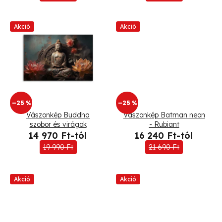
k
Akció
Akció
l
i
s
t
–25 %
–25 %
á
Vászonkép Buddha
Vászonkép Batman neon
szobor és virágok
- Rubiant
j
14 970 Ft-tól
16 240 Ft-tól
a
19 990 Ft
21 690 Ft
Akció
Akció