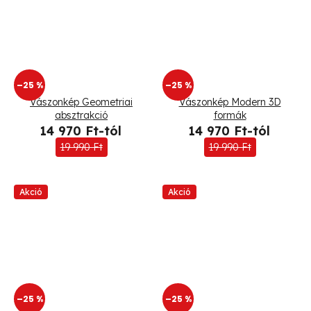
–25 %
–25 %
Vászonkép Geometriai
Vászonkép Modern 3D
absztrakció
formák
14 970 Ft-tól
14 970 Ft-tól
19 990 Ft
19 990 Ft
Akció
Akció
–25 %
–25 %