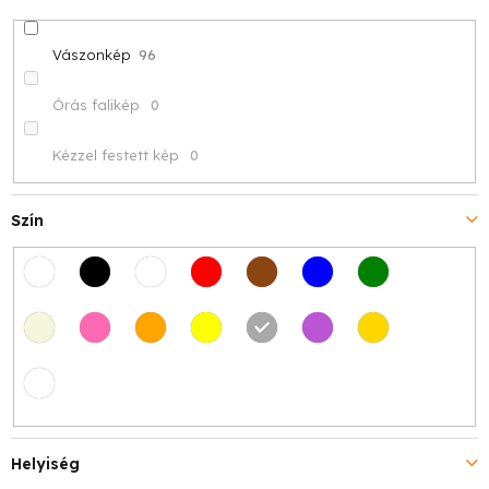
Vászonkép
96
Órás falikép
0
Kézzel festett kép
0
Szín
Helyiség