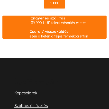
i
z
FEL
s
á
s
t
Ingyenes szállítás
a
39 990 HUF feletti vásárlás esetén
i
Csere / visszaküldés
r
ezen a héten a teljes termékpalettán
á
n
y
í
L
t
á
á
s
b
Ügyfélszolgálat
e
l
l
Kapcsolatok
e
é
m
Szállítás és fizetés