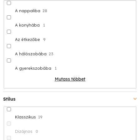
A nappaliba
28
A konyhába
1
Az étkezőbe
9
A hálószobába
23
A gyerekszobába
1
Mutass többet
Stílus
Klasszikus
19
Dizájnos
0