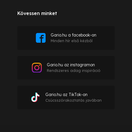
Kövessen minket
Gario.hu a facebook-on
Minden hír első kézből
Gario.hu az instagramon
Rendszeres adag inspiráció
Gario.hu az TikTok-on
Csúcsszórakoztatás javában