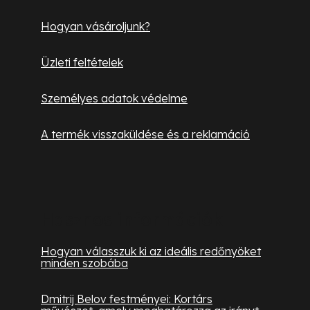
c
e
i
Hogyan vásároljunk?
Üzleti feltételek
Személyes adatok védelme
A termék visszaküldése és a reklamáció
Hasznos információk
Hogyan válasszuk ki az ideális redőnyöket
minden szobába
Dmitrij Belov festményei: Kortárs