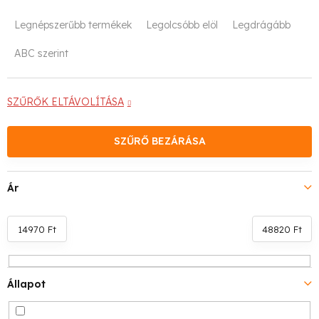
T
Legnépszerűbb termékek
Legolcsóbb elöl
Legdrágább
e
ABC szerint
r
m
SZŰRŐK ELTÁVOLÍTÁSA
é
SZŰRŐ BEZÁRÁSA
k
e
Ár
k
r
14970
Ft
48820
Ft
e
Állapot
n