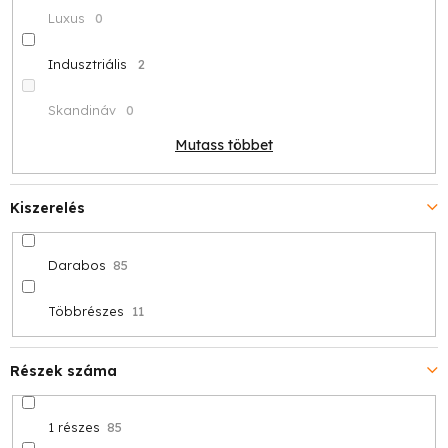
Luxus
0
Indusztriális
2
Skandináv
0
Mutass többet
Kiszerelés
Darabos
85
Többrészes
11
Részek száma
1 részes
85