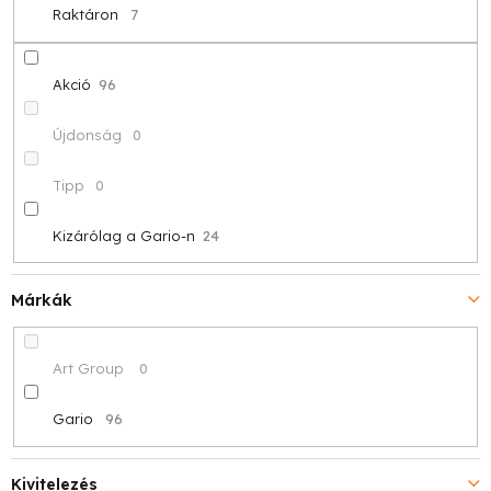
d
Raktáron
7
e
z
Akció
96
é
Újdonság
0
s
Tipp
0
e
Kizárólag a Gario-n
24
Márkák
Art Group
0
Gario
96
Kivitelezés