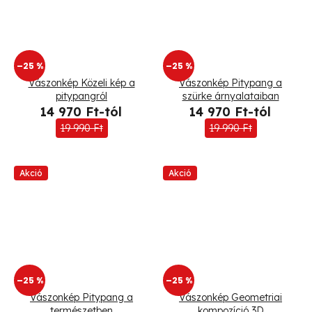
–25 %
–25 %
Vászonkép Közeli kép a
Vászonkép Pitypang a
pitypangról
szürke árnyalataiban
14 970 Ft-tól
14 970 Ft-tól
19 990 Ft
19 990 Ft
Akció
Akció
–25 %
–25 %
Vászonkép Pitypang a
Vászonkép Geometriai
természetben
kompozíció 3D