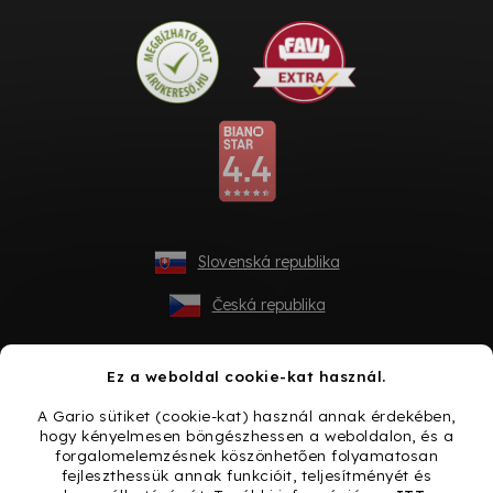
Slovenská republika
Česká republika
Ez a weboldal cookie-kat használ.
A Gario sütiket (cookie-kat) használ annak érdekében,
hogy kényelmesen böngészhessen a weboldalon, és a
forgalomelemzésnek köszönhetően folyamatosan
fejleszthessük annak funkcióit, teljesítményét és