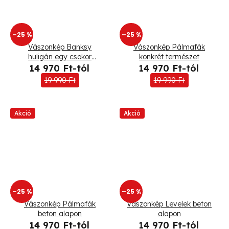
–25 %
–25 %
Vászonkép Banksy
Vászonkép Pálmafák
huligán egy csokor
konkrét természet
virágot dobálva
14 970 Ft-tól
14 970 Ft-tól
19 990 Ft
19 990 Ft
Akció
Akció
–25 %
–25 %
Vászonkép Pálmafák
Vászonkép Levelek beton
beton alapon
alapon
14 970 Ft-tól
14 970 Ft-tól