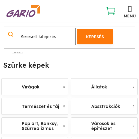
Ugrás
a
fő
KOSÁR
tartalomhoz
KERESÉS
Képek
Szürke képek
Virágok
Állatok
Természet és táj
Absztrakciók
Pop art, Banksy,
Városok és
Szürrealizmus
építészet