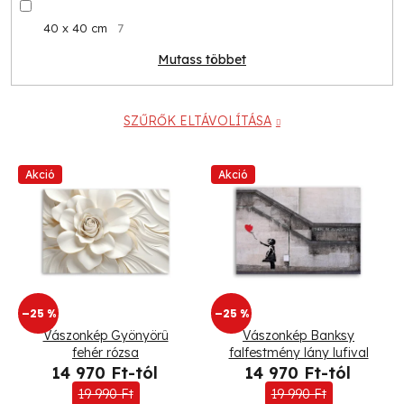
40 x 40 cm
7
Mutass többet
SZŰRŐK ELTÁVOLÍTÁSA
T
Akció
Akció
e
r
m
–25 %
–25 %
é
Vászonkép Gyönyörû
Vászonkép Banksy
k
fehér rózsa
falfestmény lány lufival
14 970 Ft-tól
14 970 Ft-tól
e
19 990 Ft
19 990 Ft