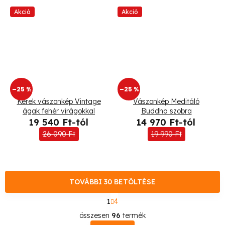
Akció
Akció
–25 %
–25 %
Kerek vászonkép Vintage
Vászonkép Meditáló
ágak fehér virágokkal
Buddha szobra
19 540 Ft-tól
14 970 Ft-tól
26 090 Ft
19 990 Ft
TOVÁBBI 30 BETÖLTÉSE
L
1
4
a
L
p
összesen
96
termék
o