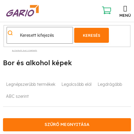
Ugrás
a
fő
KOSÁR
tartalomhoz
KERESÉS
Ételek és italok
Bor és alkohol képek
T
Legnépszerűbb termékek
Legolcsóbb elöl
Legdrágább
e
ABC szerint
r
m
é
SZŰRŐ MEGNYITÁSA