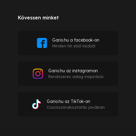
Kövessen minket
Gario.hu a facebook-on
Minden hír első kézből
Gario.hu az instagramon
Rendszeres adag inspiráció
Gario.hu az TikTok-on
Csúcsszórakoztatás javában