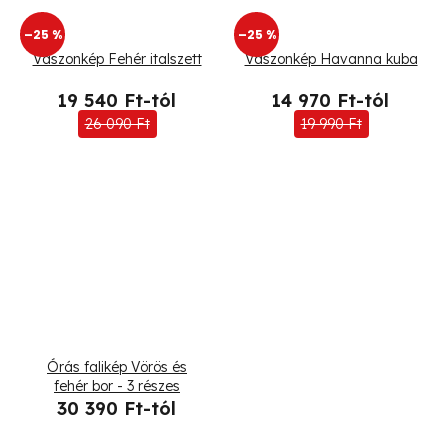
t
–25 %
–25 %
á
Vászonkép Fehér italszett
Vászonkép Havanna kuba
j
19 540 Ft-tól
14 970 Ft-tól
a
26 090 Ft
19 990 Ft
Órás falikép Vörös és
fehér bor - 3 részes
30 390 Ft-tól