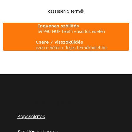
összesen
5
termék
L
i
Ingyenes szállítás
s
39 990 HUF feletti vásárlás esetén
t
Csere / visszaküldés
a
ezen a héten a teljes termékpalettán
i
r
á
n
L
y
á
í
b
t
Ügyfélszolgálat
á
l
Kapcsolatok
s
é
e
Szállítás és fizetés