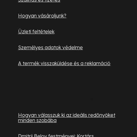
l
c
e
Hogyan vásároljunk?
m
e
Üzleti feltételek
i
Személyes adatok védelme
A termék visszaküldése és a reklamáció
Hasznos információk
Hogyan válasszuk ki az ideális redőnyöket
minden szobába
Dmitrij Belov festményei: Kortárs