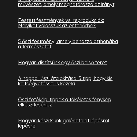
művészet, amely meghatározza az irányt
Festett festmények vs. reprodukciók:
Melyiket válasszuk az enteriőrbe?
5 őszi festmény, amely behozza otthonába
a természetet
Hogyan díszítsünk egy őszi belső teret
A nappali őszi átalakítása: 5 tipp, hogy kis
költségvetéssel is kezeld
Őszi fotókép: tippek a tökéletes fénykép
elkészítéséhez
Hogyan készítsünk galériafalat lépésről
lépésre