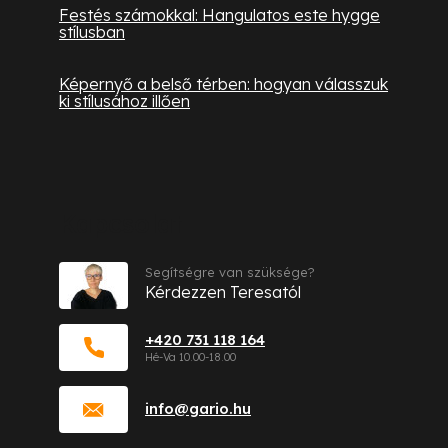
Festés számokkal: Hangulatos este hygge
stílusban
Képernyő a belső térben: hogyan válasszuk
ki stílusához illően
Kapcsolat
Segítségre van szüksége?
Kérdezzen Teresatól
+420 731 118 164
info
@
gario.hu