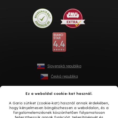
Slovenská republika
Česká republika
Ez a weboldal cookie-kat használ.
A Gario sütiket (cookie-kat) használ annak érdekében,
hogy kényelmesen böngészhessen a weboldalon, és a
forgalomelemzésnek köszönhetően folyamatosan
fejleszthessük annak funkcióit, teljesítményét és