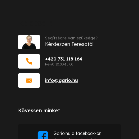
Kapcsolat
Segítségre van szüksége?
Kérdezzen Teresatól
+420 731 118 164
info
@
gario.hu
Kövessen minket
Gario.hu a facebook-on