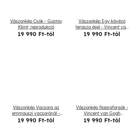
Vászonkép Csók - Gustav
Vászonkép Egy kávézó
Klimt, reprodukció
terasza éjjel - Vincent van
Gogh reprodukció
19 990 Ft-tól
19 990 Ft-tól
Vászonkép Vacsora az
Vászonkép Napraforgók -
emmauszi vacsoránál -
Vincent van Gogh
Michelangelo Merisi da
reprodukció
19 990 Ft-tól
19 990 Ft-tól
Caravaggio, reprodukció