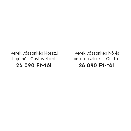
Kerek vászonkép Hosszú
Kerek vászonkép Nõ és
hajú nõ - Gustav Klimt,
piros absztrakt - Gustav
reprodukció
Klimt, reprodukció
26 090 Ft-tól
26 090 Ft-tól