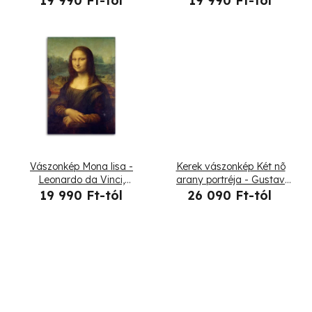
19 990 Ft-tól
19 990 Ft-tól
d
e
e
k
z
l
é
i
s
s
e
t
Vászonkép Mona lisa -
Kerek vászonkép Két nõ
á
Leonardo da Vinci,
arany portréja - Gustav
reprodukció
Klimt, reprodukció
19 990 Ft-tól
26 090 Ft-tól
j
a