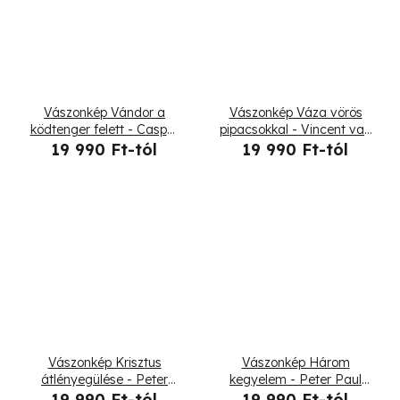
Vászonkép Vándor a
Vászonkép Váza vörös
ködtenger felett - Caspar
pipacsokkal - Vincent van
David Friedrich,
Gogh, reprodukció
19 990 Ft-tól
19 990 Ft-tól
reprodukció
Vászonkép Krisztus
Vászonkép Három
átlényegülése - Peter
kegyelem - Peter Paul
Paul Rubens, reprodukció
Rubens reprodukció
19 990 Ft-tól
19 990 Ft-tól