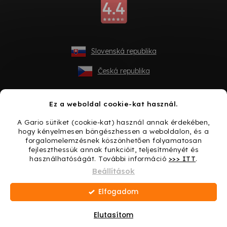
Slovenská republika
Česká republika
Ez a weboldal cookie-kat használ.
A Gario sütiket (cookie-kat) használ annak érdekében,
hogy kényelmesen böngészhessen a weboldalon, és a
forgalomelemzésnek köszönhetően folyamatosan
fejleszthessük annak funkcióit, teljesítményét és
használhatóságát. További információ
>>> ITT
.
Shoptet készítette
Beállítások
Elfogadom
Copyright 2026
Gario.hu
. Minden jog fenntartva.
Süti
beállítások szerkesztése
Elutasítom
Ajándék minden vásárláshoz → Lepje meg magát még
ma!