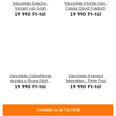
Vászonkép Szieszta -
Vászonkép Vitorlás hajó -
Vincent van Gogh
Caspar David Friedrich,
reprodukció
reprodukció
19 990 Ft-tól
19 990 Ft-tól
Vászonkép Csillagfényes
Vászonkép A kereszt
éjszaka a Rhone fölött -
felemelése - Peter Paul
Vincent van Gogh,
Rubens, reprodukció
19 990 Ft-tól
19 990 Ft-tól
reprodukció
TOVÁBBI 21 BETÖLTÉSE