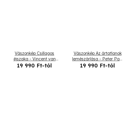
Vászonkép Csillagos
Vászonkép Az ártatlanok
éjszaka - Vincent van
lemészárlása - Peter Paul
Gogh, reprodukció
Rubens, reprodukció
19 990 Ft-tól
19 990 Ft-tól