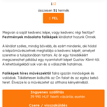
L
1
2
a
L
p
összesen
51
termék
o
i
z
FEL
s
á
s
t
Megvan a saját kedvenc képe, vagy kedvenc régi festője?
a
Festmények másolata faliképek
kínálatot hozunk Önnek.
i
A kínálat széles, mindig bővebb, és ezért mindenki, aki hódol
r
a képzőművészetnek megtalálja a kedvenc képét, amelyet
á
szeretne a tulajdonában tartani. Az ár egy töredékéért
n
megszerezhet például egy nyomtatott képet Gustav Klimt-től.
A lehetőségekből sok van és a választék hatalmas.
y
í
Faliképek híres művészektől
falra igazán minőségiek és
valódiak. Tökéletesen kidíszítik az Ön falait és az egész belső
t
teret. Élvezze ki a művészetet az otthona kényelméből.
á
s
Ingyenes szállítás
39 990 HUF feletti vásárlás esetén
e
l
Csere / visszaküldés