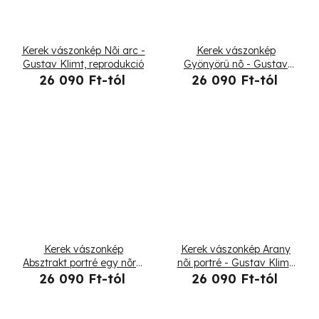
Kerek vászonkép Nõi arc -
Kerek vászonkép
Gustav Klimt, reprodukció
Gyönyörû nõ - Gustav
Klimt, reprodukció
26 090 Ft-tól
26 090 Ft-tól
Kerek vászonkép
Kerek vászonkép Arany
Absztrakt portré egy nõrõl
nõi portré - Gustav Klimt,
- Gustav Klimt,
reprodukció
26 090 Ft-tól
26 090 Ft-tól
reprodukció