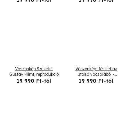
Vászonkép Szüzek -
Vászonkép Részlet az
Gustav Klimt, reprodukció
utolsó vacsorából -
Leonardo da Vinci,
19 990 Ft-tól
19 990 Ft-tól
reprodukció