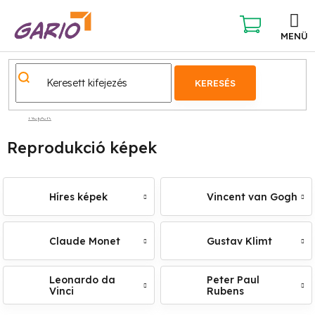
Ugrás
a
fő
KOSÁR
tartalomhoz
KERESÉS
Képek
Reprodukció képek
Híres képek
Vincent van Gogh
Claude Monet
Gustav Klimt
Leonardo da
Peter Paul
Vinci
Rubens