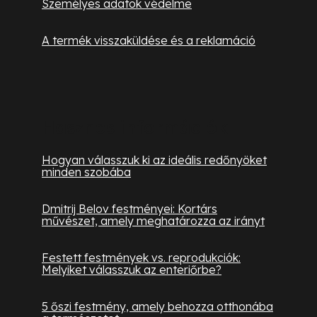
Személyes adatok védelme
A termék visszaküldése és a reklamáció
Hasznos információk
Hogyan válasszuk ki az ideális redőnyöket
minden szobába
Dmitrij Belov festményei: Kortárs
művészet, amely meghatározza az irányt
Festett festmények vs. reprodukciók:
Melyiket válasszuk az enteriőrbe?
5 őszi festmény, amely behozza otthonába