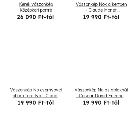
Kerek vászonkép
Vászonkép Nok a kertben
Középkori portré
- Claude Monet,
reprodukció
26 090 Ft-tól
19 990 Ft-tól
Vászonkép No esernyovel
Vászonkép No az ablaknál
jobbra fordítva - Claude
- Caspar David Friedrich,
Monet, reprodukció
reprodukció
19 990 Ft-tól
19 990 Ft-tól