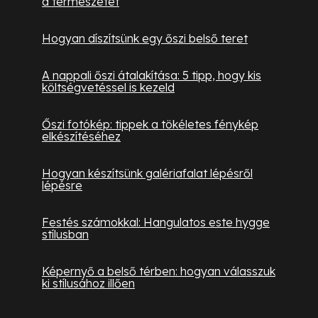
a természetet
Hogyan díszítsünk egy őszi belső teret
A nappali őszi átalakítása: 5 tipp, hogy kis
költségvetéssel is kezeld
Őszi fotókép: tippek a tökéletes fénykép
elkészítéséhez
Hogyan készítsünk galériafalat lépésről
lépésre
Festés számokkal: Hangulatos este hygge
stílusban
Képernyő a belső térben: hogyan válasszuk
ki stílusához illően