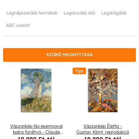
T
Legnépszerűbb termékek
Legolcsóbb elöl
Legdrágább
e
ABC szerint
r
m
é
SZŰRŐ MEGNYITÁSA
k
T
Tipp
e
e
k
r
r
m
e
é
Vászonkép No esernyovel
Vászonkép Életfa -
n
k
balra fordítva - Claude
Gustav Klimt, reprodukció
Monet, reprodukció