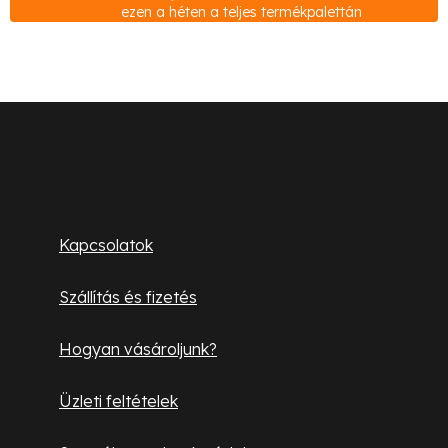
ezen a héten a teljes termékpalettán
e
m
e
i
L
á
b
Ügyfélszolgálat
l
Kapcsolatok
é
Szállítás és fizetés
c
Hogyan vásároljunk?
Üzleti feltételek