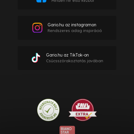
Minden hír első kézből
Gario.hu az instagramon
Rendszeres adag inspiráció
Gario.hu az TikTok-on
Csúcsszórakoztatás javában