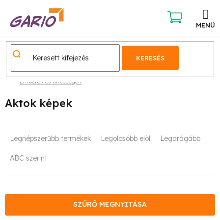
Ugrás
a
fő
KOSÁR
tartalomhoz
KERESÉS
Emberek és hírességek
Aktok képek
T
Legnépszerűbb termékek
Legolcsóbb elöl
Legdrágább
e
ABC szerint
r
m
é
SZŰRŐ MEGNYITÁSA