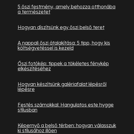
5 őszi festmény, amely behozza otthonába
a természetet
Hogyan díszítsünk egy őszi belső teret
A nappali őszi átalakítása: 5 tipp, hogy kis
költségvetéssel is kezeld
Őszi fotókép: tippek a tökéletes fénykép
elkészítéséhez
Hogyan készítsünk galériafalat lépésről
lépésre
Festés számokkal: Hangulatos este hygge
stílusban
Képernyő a belső térben: hogyan válasszuk
ki stílusához illően