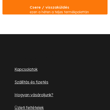
t
Csere / visszaküldés
a
ezen a héten a teljes termékpalettán
i
r
á
n
L
y
á
í
b
t
Ügyfélszolgálat
á
l
Kapcsolatok
s
é
e
Szállítás és fizetés
l
c
e
Hogyan vásároljunk?
m
e
Üzleti feltételek