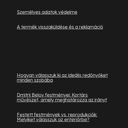
i
Személyes adatok védelme
A termék visszaküldése és a reklamáció
Hasznos információk
Hogyan válasszuk ki az ideális redőnyöket
minden szobába
Dmitrij Belov festményei: Kortárs
művészet, amely meghatározza az irányt
Festett festmények vs. reprodukciók:
Melyiket válasszuk az enteriőrbe?