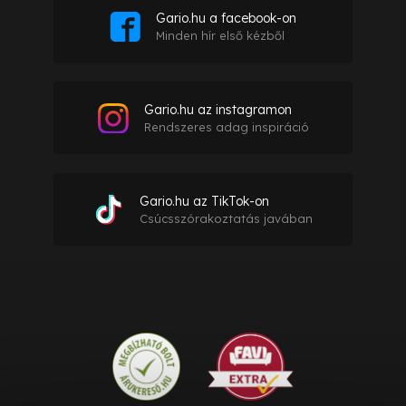
Gario.hu a facebook-on
Minden hír első kézből
Gario.hu az instagramon
Rendszeres adag inspiráció
Gario.hu az TikTok-on
Csúcsszórakoztatás javában