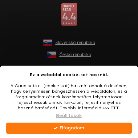
Slovenská republika
Česká republika
Ez a weboldal cookie-kat használ.
A Gario sütiket (cookie-kat) használ annak érdekében,
hogy kényelmesen böngészhessen a weboldalon, és a
forgalomelemzésnek köszönhetően folyamatosan
fejleszthessük annak funkcióit, teljesítményét és
használhatóságát. További információ
>>> ITT
.
Shoptet készítette
Beállítások
Elfogadom
Copyright 2026
Gario.hu
. Minden jog fenntartva.
Süti