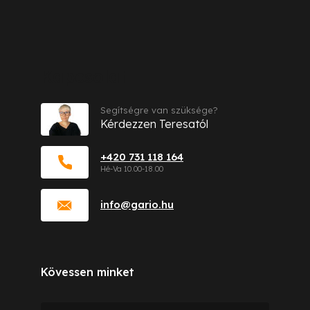
Kapcsolat
Segítségre van szüksége?
Kérdezzen Teresatól
+420 731 118 164
info
@
gario.hu
Kövessen minket