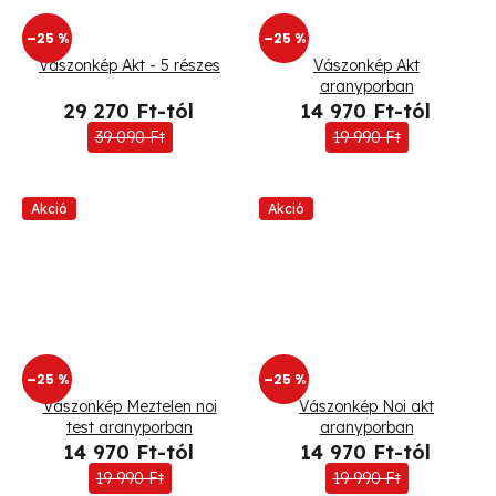
t
–25 %
–25 %
á
Vászonkép Akt - 5 részes
Vászonkép Akt
aranyporban
j
29 270 Ft-tól
14 970 Ft-tól
a
39 090 Ft
19 990 Ft
Akció
Akció
–25 %
–25 %
Vászonkép Meztelen noi
Vászonkép Noi akt
test aranyporban
aranyporban
14 970 Ft-tól
14 970 Ft-tól
19 990 Ft
19 990 Ft