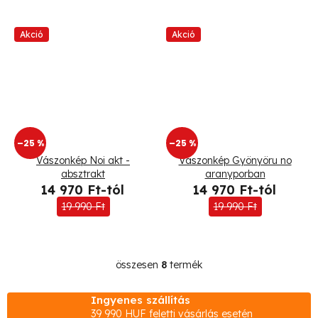
Akció
Akció
–25 %
–25 %
Vászonkép Noi akt -
Vászonkép Gyönyöru no
absztrakt
aranyporban
14 970 Ft-tól
14 970 Ft-tól
19 990 Ft
19 990 Ft
összesen
8
termék
L
i
Ingyenes szállítás
s
39 990 HUF feletti vásárlás esetén