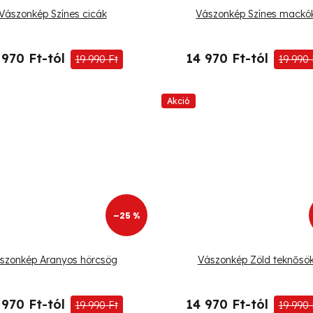
Vászonkép Színes cicák
Vászonkép Színes mackó
 970 Ft-tól
14 970 Ft-tól
19 990 Ft
19 990 
Akció
–25 %
szonkép Aranyos hörcsög
Vászonkép Zöld teknősö
 970 Ft-tól
14 970 Ft-tól
19 990 Ft
19 990 