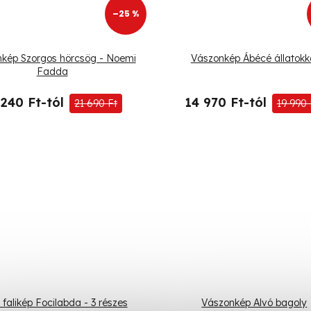
–25 %
kép Szorgos hörcsög - Noemi
Vászonkép Ábécé állatokk
Fadda
 240 Ft-tól
14 970 Ft-tól
21 690 Ft
19 990 
falikép Focilabda - 3 részes
Vászonkép Alvó bagoly