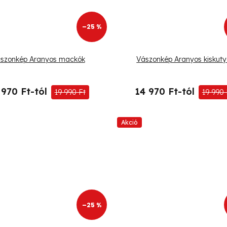
–25 %
szonkép Aranyos mackók
Vászonkép Aranyos kiskut
 970 Ft-tól
14 970 Ft-tól
19 990 Ft
19 990 
Akció
–25 %