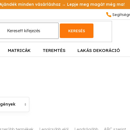
Ajándék minden vásárláshoz → Lepje meg magát még ma!
KERESÉS
MATRICÁK
TEREMTÉS
LAKÁS DEKORÁCIÓ
egények
szerűbb termékek
Legolcsóbb elöl
Legdrágább
ABC szerint