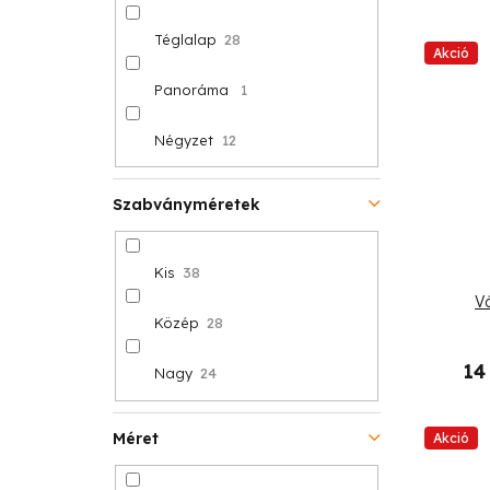
Téglalap
28
Akció
Panoráma
1
Négyzet
12
Szabványméretek
Kis
38
V
Közép
28
14
Nagy
24
Méret
Akció