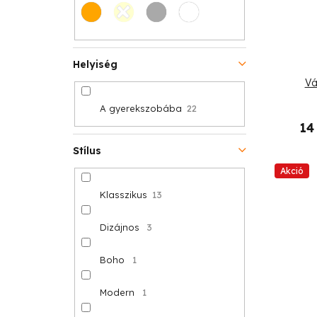
Helyiség
Vá
A gyerekszobába
22
14
Stílus
Akció
Klasszikus
13
Dizájnos
3
Boho
1
Modern
1