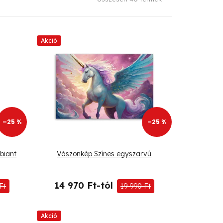
Akció
–25 %
–25 %
biant
Vászonkép Színes egyszarvú
14 970 Ft-tól
Ft
19 990 Ft
Akció