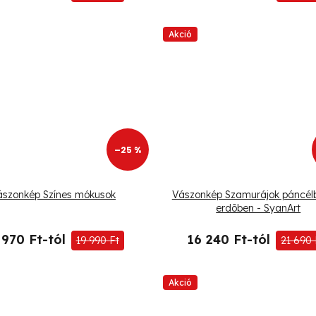
Akció
–25 %
ászonkép Színes mókusok
Vászonkép Szamurájok páncél
erdõben - SyanArt
 970 Ft-tól
16 240 Ft-tól
19 990 Ft
21 690 
Akció