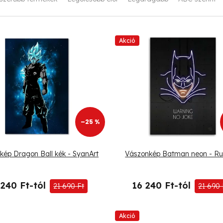
Akció
–25 %
kép Dragon Ball kék - SyanArt
Vászonkép Batman neon - Ru
 240 Ft-tól
16 240 Ft-tól
21 690 Ft
21 690 
Akció