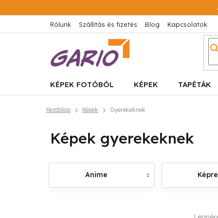
Ugrás
a
fő
Rólunk
Szállítás és fizetés
Blog
Kapcsolatok
tartalomhoz
KÉPEK FOTÓBÓL
KÉPEK
TAPÉTÁK
Kezdőlap
Képek
Gyerekeknek
Képek gyerekeknek
Anime
Képr
O
T
Legnép