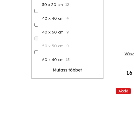
30 x 30 cm
12
40 x 40 cm
4
40 x 60 cm
9
50 x 50 cm
0
Vász
60 x 40 cm
15
Mutass többet
16
Akció