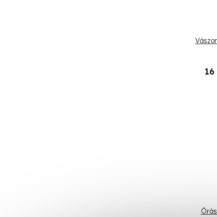
Vászon
16
Órás 