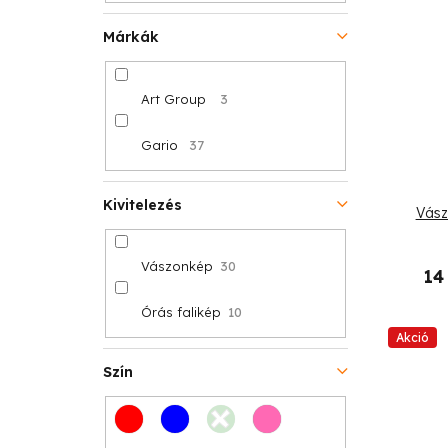
e
s
z
Márkák
t
é
Art Group
3
á
s
j
Gario
37
e
a
Kivitelezés
Vász
Vászonkép
30
14
Órás falikép
10
Akció
Szín