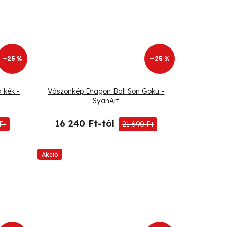
–25 %
–25 %
 kék -
Vászonkép Dragon Ball Son Goku -
SyanArt
16 240 Ft-tól
Ft
21 690 Ft
Akció