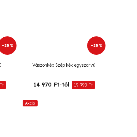
–25 %
–25 %
ú
Vászonkép Szép kék egyszarvú
14 970 Ft-tól
Ft
19 990 Ft
Akció