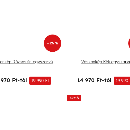
–25 %
onkép Rózsaszín egyszarvú
Vászonkép Kék egyszarv
 970 Ft-tól
14 970 Ft-tól
19 990 Ft
19 990 
Akció