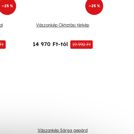
–25 %
–25 %
al
Vászonkép Oktatási térkép
14 970 Ft-tól
Ft
19 990 Ft
Vászonkép Sárga gepárd