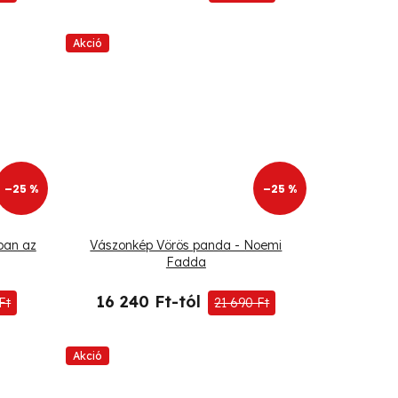
Akció
–25 %
–25 %
ban az
Vászonkép Vörös panda - Noemi
Fadda
16 240 Ft-tól
Ft
21 690 Ft
Akció