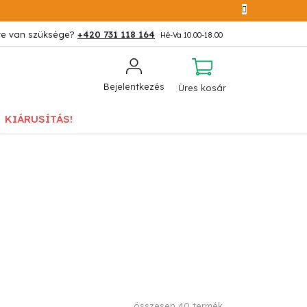
+420 731 118 164
KOSÁR
Bejelentkezés
Üres kosár
KIÁRUSÍTÁS!
összesen
40
termék