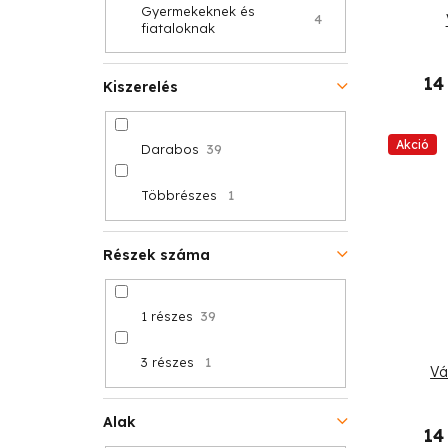
Gyermekeknek és
4
fiataloknak
14
Kiszerelés
Akció
Darabos
39
Többrészes
1
Részek száma
1 részes
39
3 részes
1
Vá
Alak
14