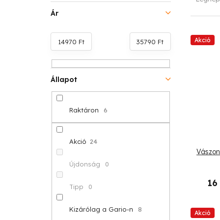
l
e
Ár
d
r
T
Akció
14970
Ft
35790
Ft
a
m
e
l
é
r
Állapot
s
k
m
ó
e
Raktáron
6
é
p
k
k
a
r
Akció
24
Vászon
e
n
e
Újdonság
0
k
e
n
16
Tipp
0
l
l
d
Kizárólag a Gario-n
8
i
Akció