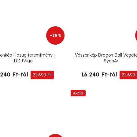
–25 %
onkép Hazug teremtmény -
Vászonkép Dragon Ball Vegeta
DDJVigo
SyanArt
 240 Ft-tól
16 240 Ft-tól
21 690 Ft
21 690 
Akció