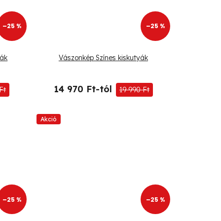
–25 %
–25 %
yák
Vászonkép Színes kiskutyák
14 970 Ft-tól
Ft
19 990 Ft
Akció
–25 %
–25 %