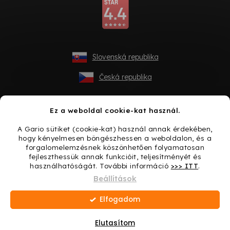
Slovenská republika
Česká republika
Ez a weboldal cookie-kat használ.
A Gario sütiket (cookie-kat) használ annak érdekében,
hogy kényelmesen böngészhessen a weboldalon, és a
forgalomelemzésnek köszönhetően folyamatosan
fejleszthessük annak funkcióit, teljesítményét és
használhatóságát. További információ
>>> ITT
.
Shoptet készítette
Beállítások
Elfogadom
Copyright 2026
Gario.hu
. Minden jog fenntartva.
Süti
beállítások szerkesztése
Elutasítom
Ajándék minden vásárláshoz → Lepje meg magát még