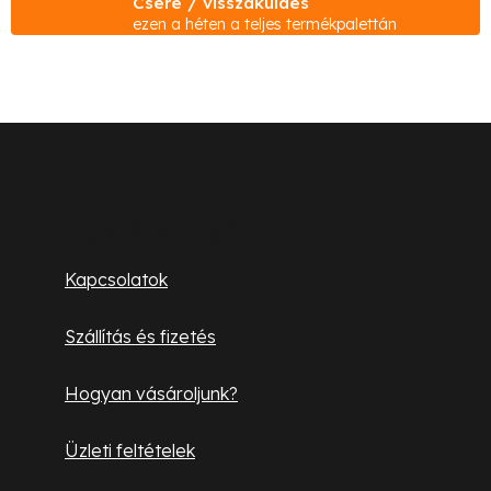
t
Csere / visszaküldés
a
ezen a héten a teljes termékpalettán
i
á
r
j
á
a
n
L
y
á
í
b
t
Ügyfélszolgálat
á
l
Kapcsolatok
s
é
e
Szállítás és fizetés
l
c
e
Hogyan vásároljunk?
m
e
Üzleti feltételek
i