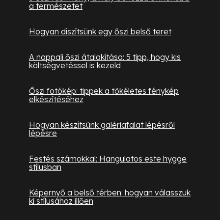
a természetet
Hogyan díszítsünk egy őszi belső teret
A nappali őszi átalakítása: 5 tipp, hogy kis
költségvetéssel is kezeld
Őszi fotókép: tippek a tökéletes fénykép
elkészítéséhez
Hogyan készítsünk galériafalat lépésről
lépésre
Festés számokkal: Hangulatos este hygge
stílusban
Képernyő a belső térben: hogyan válasszuk
ki stílusához illően