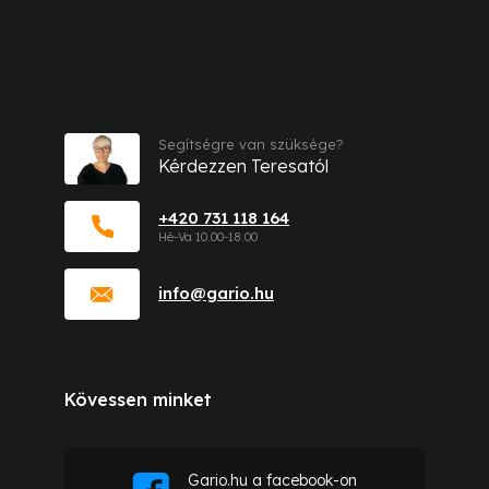
Kapcsolat
Segítségre van szüksége?
Kérdezzen Teresatól
+420 731 118 164
info
@
gario.hu
Kövessen minket
Gario.hu a facebook-on