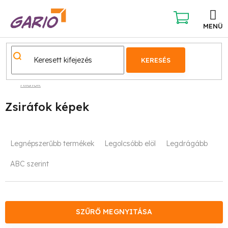
Ugrás
a
fő
KOSÁR
tartalomhoz
KERESÉS
Állatok
Zsiráfok képek
T
Legnépszerűbb termékek
Legolcsóbb elöl
Legdrágább
e
ABC szerint
r
m
é
SZŰRŐ MEGNYITÁSA