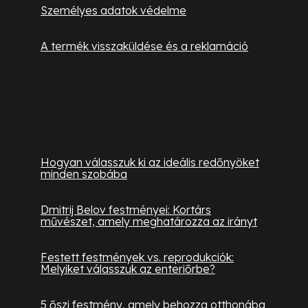
Személyes adatok védelme
A termék visszaküldése és a reklamáció
Hasznos információk
Hogyan válasszuk ki az ideális redőnyöket
minden szobába
Dmitrij Belov festményei: Kortárs
művészet, amely meghatározza az irányt
Festett festmények vs. reprodukciók:
Melyiket válasszuk az enteriőrbe?
5 őszi festmény, amely behozza otthonába