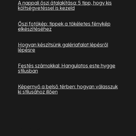
A nappali őszi átalakítása: 5 tipp, hogy kis
költségvetéssel is kezeld
Őszi fotókép: tippek a tökéletes fénykép
elkészítéséhez
Hogyan készítsünk galériafalat lépésről
lépésre
Festés számokkal: Hangulatos este hygge
stílusban
Képernyő a belső térben: hogyan válasszuk
ki stílusához illően
Kapcsolat