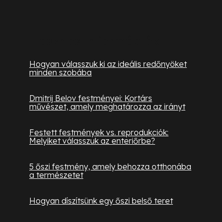
Hasznos információk
Hogyan válasszuk ki az ideális redőnyöket
minden szobába
Dmitrij Belov festményei: Kortárs
művészet, amely meghatározza az irányt
Festett festmények vs. reprodukciók:
Melyiket válasszuk az enteriőrbe?
5 őszi festmény, amely behozza otthonába
a természetet
Hogyan díszítsünk egy őszi belső teret