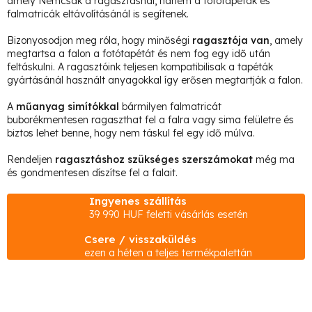
amely Nemcsak a ragasztásnál, hanem a fotótapéták és
a
e
falmatricák eltávolításánál is segítenek.
t
i
Bizonyosodjon meg róla, hogy minőségi
ragasztója van
, amely
r
á
megtartsa a falon a fotótapétát és nem fog egy idő után
á
feltáskulni. A ragasztóink teljesen kompatibilisak a tapéták
j
gyártásánál használt anyagokkal így erősen megtartják a falon.
n
a
y
A
műanyag simítókkal
bármilyen falmatricát
buborékmentesen ragaszthat fel a falra vagy sima felületre és
í
biztos lehet benne, hogy nem táskul fel egy idő múlva.
t
á
Rendeljen
ragasztáshoz szükséges szerszámokat
még ma
és gondmentesen díszítse fel a falait.
s
e
Ingyenes szállítás
l
39 990 HUF feletti vásárlás esetén
e
Csere / visszaküldés
m
ezen a héten a teljes termékpalettán
e
i