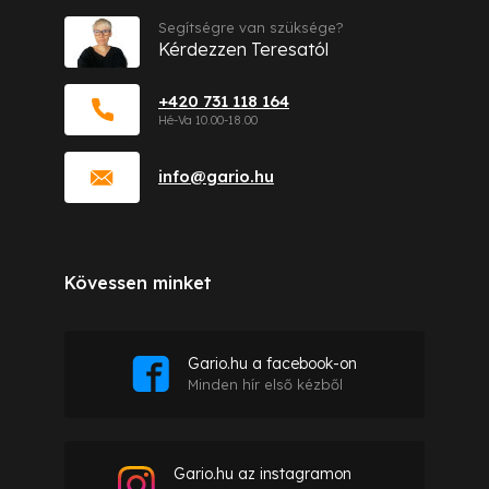
Segítségre van szüksége?
Kérdezzen Teresatól
+420 731 118 164
info
@
gario.hu
Kövessen minket
Gario.hu a facebook-on
Minden hír első kézből
Gario.hu az instagramon