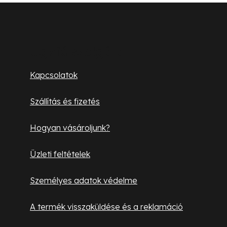
L
á
b
Ügyfélszolgálat
l
Kapcsolatok
é
Szállítás és fizetés
c
Hogyan vásároljunk?
Üzleti feltételek
Személyes adatok védelme
A termék visszaküldése és a reklamáció