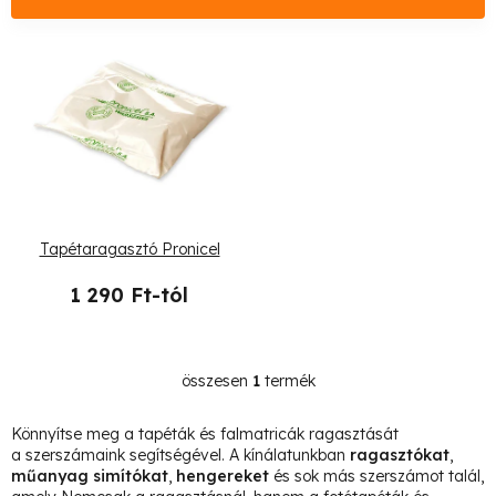
é
k
T
e
e
k
r
r
m
e
é
Tapétaragasztó Pronicel
n
k
1 290 Ft-tól
d
e
e
k
z
összesen
1
termék
L
l
i
é
Könnyítse meg a tapéták és falmatricák ragasztását
i
s
a szerszámaink segítségével. A kínálatunkban
ragasztókat
,
s
műanyag simítókat
,
hengereket
és sok más szerszámot talál,
t
s