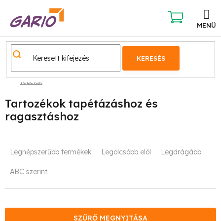
Ugrás
a
fő
KOSÁR
tartalomhoz
KERESÉS
Tapéták
Tartozékok tapétázáshoz és
ragasztáshoz
T
Legnépszerűbb termékek
Legolcsóbb elöl
Legdrágább
e
ABC szerint
r
m
SZŰRŐ MEGNYITÁSA