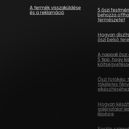
A termék visszaküldése
5 őszi festmé
és a reklamáció
behozza otth
természetet
Hogyan díszít
őszi belső tere
A nappali őszi 
5 tipp, hogy ki
költségvetésse
Őszi fotókép: 
tökéletes fén
elkészítéséhe
Hogyan készít
galériafalat lé
lépésre
Festés számok