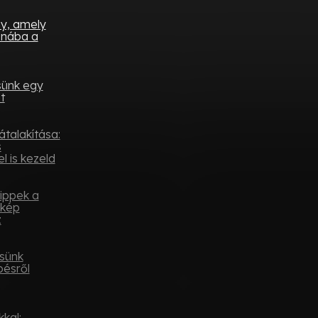
ny, amely
onába a
sünk egy
t
átalakítása:
s
l is kezeld
tippek a
ykép
z
sünk
pésről
kal: