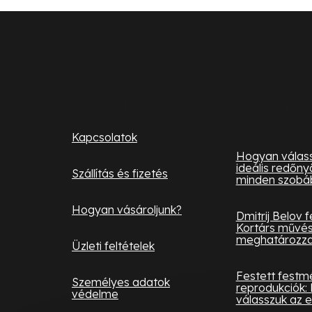
L
á
b
l
Ügyfélszolgálat
Hasznos
informá
é
Kapcsolatok
c
Hogyan válass
ideális redőny
Szállítás és fizetés
minden szobá
Hogyan vásároljunk?
Dmitrij Belov 
Kortárs művés
meghatározza 
Üzleti feltételek
Festett festm
Személyes adatok
reprodukciók: 
védelme
válasszuk az e