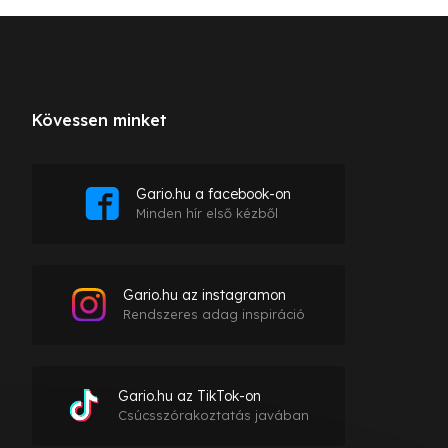
Kövessen minket
Gario.hu a facebook-on
Minden hír első kézből
Gario.hu az instagramon
Rendszeres adag inspiráció
Gario.hu az TikTok-on
Csúcsszórakoztatás javában