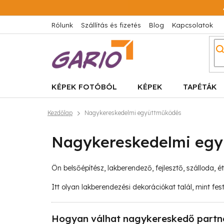
Ugrás
a
fő
Rólunk
Szállítás és fizetés
Blog
Kapcsolatok
tartalomhoz
KÉPEK FOTÓBÓL
KÉPEK
TAPÉTÁK
Kezdőlap
Nagykereskedelmi együttműködés
Nagykereskedelmi eg
Ön belsőépítész, lakberendező, fejlesztő, szálloda, 
Itt olyan lakberendezési dekorációkat talál, mint fe
Hogyan válhat nagykereskedő partn