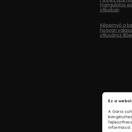
Hangulatos e
stílusban
Képernyő a be
hogyan válass
stílusához illőe
Ez a webol
A Gario süt
böngészhes
fejleszthes
információ