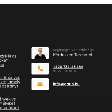
Kapcsolat
ciók
Segítségre van szüksége?
Kérdezzen Teresatól
zuk ki az
öket
ba
+420 731 118 164
festményei:
zet, amely
info
@
gario.hu
az irányt
ények vs.
Melyiket
nteriőrbe?