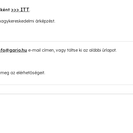
>>> ITT
lként
.
 nagykereskedelmi árképzést.
nfo@gario.hu
e-mail címen, vagy töltse ki az alábbi űrlapot.
 meg az elérhetőségeit.