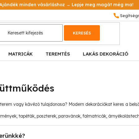
Ajándék minden vásárláshoz → Lepje meg magát még ma!
KERESÉS
MATRICÁK
TEREMTÉS
LAKÁS DEKORÁCIÓ
yüttműködés
étterem vagy kávézó tulajdonosa? Modern dekorációkat keres a belső 
stmények, tapéták, poszterek, paravánok, falmatricák, árnyékolástech
erünkké?