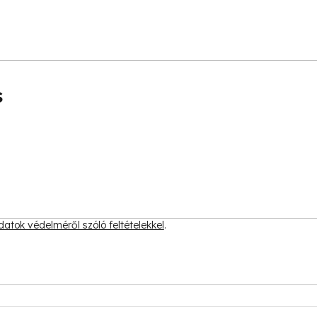
s
atok védelméről szóló feltételekkel
.