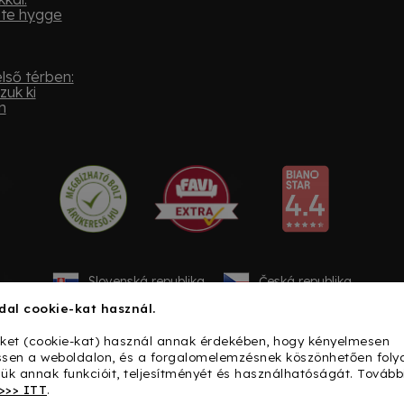
ste hygge
lső térben:
zuk ki
n
Slovenská republika
Česká republika
dal cookie-kat használ.
iket (cookie-kat) használ annak érdekében, hogy kényelmesen
sen a weboldalon, és a forgalomelemzésnek köszönhetően fol
sük annak funkcióit, teljesítményét és használhatóságát. Tovább
>>> ITT
.