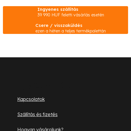
i
Ingyenes szállítás
s
39 990 HUF feletti vásárlás esetén
t
Csere / visszaküldés
a
ezen a héten a teljes termékpalettán
i
r
á
n
L
y
á
í
b
t
Ügyfélszolgálat
á
l
Kapcsolatok
s
é
e
Szállítás és fizetés
l
c
e
Hogyan vásároljunk?