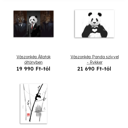
k
T
e
e
k
r
r
m
e
é
Vászonkép Állatok
Vászonkép Panda szívvel
n
k
öltönyben
- Rykker
19 990 Ft-tól
21 690 Ft-tól
d
e
e
k
z
l
é
i
s
s
e