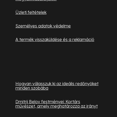
m
e
Üzleti feltételek
i
Személyes adatok védelme
A termék visszaküldése és a reklamáció
Hasznos információk
Hogyan válasszuk ki az ideális redőnyöket
minden szobába
Dmitrij Belov festményei: Kortárs
művészet, amely meghatározza az irányt