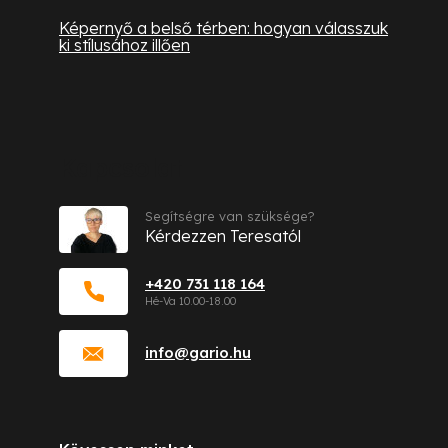
Képernyő a belső térben: hogyan válasszuk
ki stílusához illően
Kapcsolat
Segítségre van szüksége?
Kérdezzen Teresatól
+420 731 118 164
info
@
gario.hu