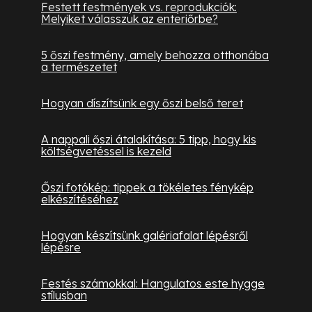
Festett festmények vs. reprodukciók:
Melyiket válasszuk az enteriőrbe?
5 őszi festmény, amely behozza otthonába
a természetet
Hogyan díszítsünk egy őszi belső teret
A nappali őszi átalakítása: 5 tipp, hogy kis
költségvetéssel is kezeld
Őszi fotókép: tippek a tökéletes fénykép
elkészítéséhez
Hogyan készítsünk galériafalat lépésről
lépésre
Festés számokkal: Hangulatos este hygge
stílusban