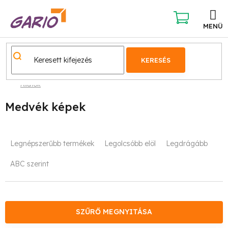
Ugrás
a
fő
KOSÁR
tartalomhoz
KERESÉS
Állatok
Medvék képek
T
Legnépszerűbb termékek
Legolcsóbb elöl
Legdrágább
e
ABC szerint
r
m
é
SZŰRŐ MEGNYITÁSA