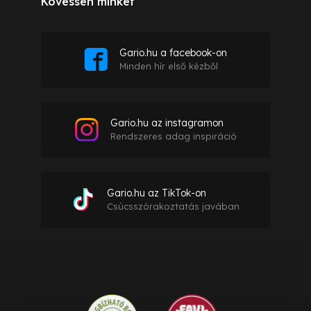
Kövessen minket
Gario.hu a facebook-on
Minden hír első kézből
Gario.hu az instagramon
Rendszeres adag inspiráció
Gario.hu az TikTok-on
Csúcsszórakoztatás javában