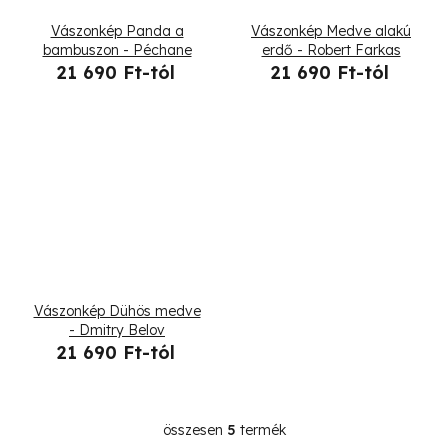
t
Vászonkép Panda a
Vászonkép Medve alakú
á
bambuszon - Péchane
erdő - Robert Farkas
21 690 Ft-tól
21 690 Ft-tól
j
a
Vászonkép Dühös medve
- Dmitry Belov
21 690 Ft-tól
összesen
5
termék
L