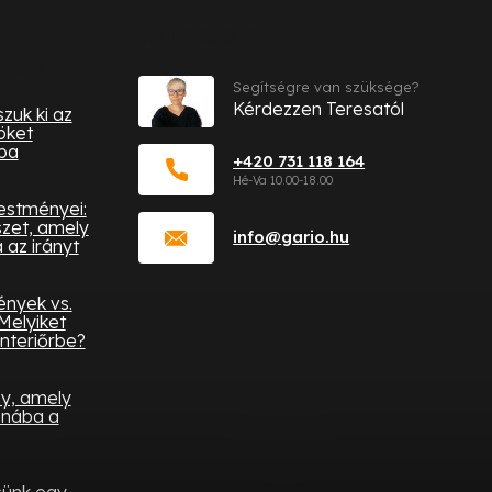
Kapcsolat
ciók
Segítségre van szüksége?
Kérdezzen Teresatól
zuk ki az
öket
ba
+420 731 118 164
festményei:
zet, amely
info
@
gario.hu
az irányt
ények vs.
Melyiket
nteriőrbe?
ny, amely
onába a
sünk egy