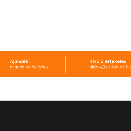
Ajándék
Kiváló értékelés
minden rendeléshez
akár 4,9 csillag az 5-