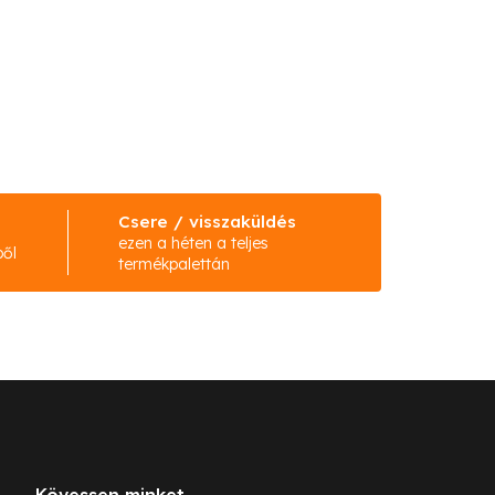
Csere / visszaküldés
ezen a héten a teljes
ből
termékpalettán
Kövessen minket