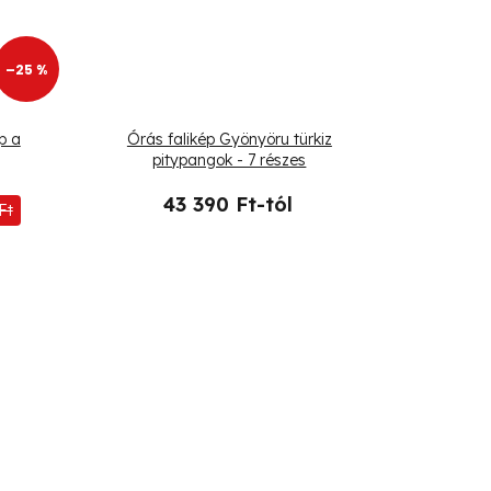
–25 %
p a
Órás falikép Gyönyöru türkiz
pitypangok - 7 részes
43 390 Ft-tól
Ft