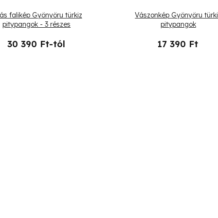
ás falikép Gyönyöru türkiz
Vászonkép Gyönyöru türk
pitypangok - 3 részes
pitypangok
30 390 Ft-tól
17 390 Ft
L
i
s
t
a
i
r
á
n
y
í