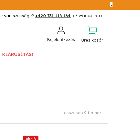
+420 731 118 164
KOSÁR
Bejelentkezés
Üres kosár
KIÁRUSÍTÁS!
összesen
9
termék
Akció