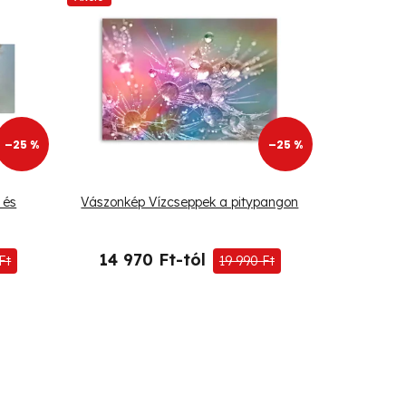
–25 %
–25 %
 és
Vászonkép Vízcseppek a pitypangon
14 970 Ft-tól
Ft
19 990 Ft