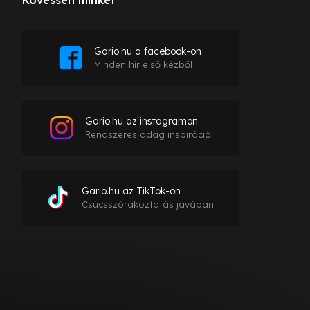
Gario.hu a facebook-on
Minden hír első kézből
Gario.hu az instagramon
Rendszeres adag inspiráció
Gario.hu az TikTok-on
Csúcsszórakoztatás javában