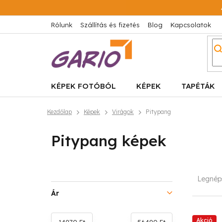
Ugrás
a
fő
Rólunk
Szállítás és fizetés
Blog
Kapcsolatok
tartalomhoz
KÉPEK FOTÓBÓL
KÉPEK
TAPÉTÁK
Kezdőlap
Képek
Virágok
Pitypang
Pitypang képek
O
T
Legnép
l
e
Ár
d
r
Akció
14970
Ft
56490
Ft