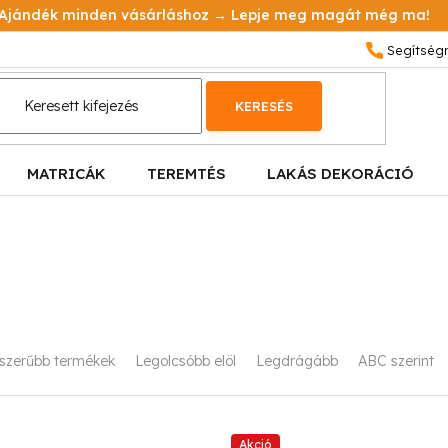
Ajándék minden vásárláshoz → Lepje meg magát még ma!
KERESÉS
MATRICÁK
TEREMTÉS
LAKÁS DEKORÁCIÓ
szerűbb termékek
Legolcsóbb elöl
Legdrágább
ABC szerint
Akció