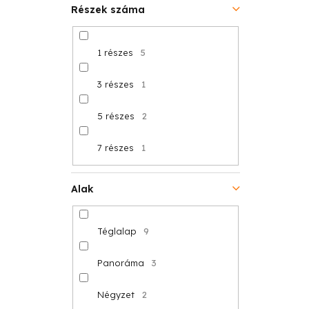
Részek száma
1 részes
5
3 részes
1
5 részes
2
7 részes
1
Alak
Téglalap
9
Panoráma
3
Négyzet
2