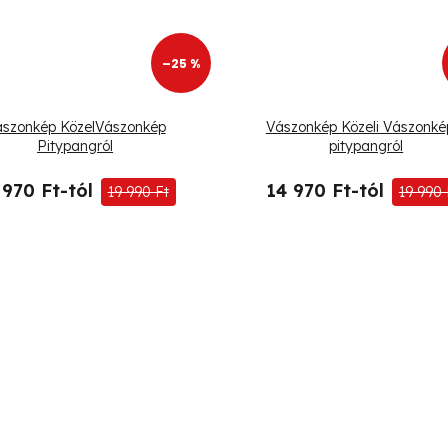
–25 %
szonkép KözelVászonkép
Vászonkép Közeli Vászonké
Pitypangról
pitypangról
 970 Ft-tól
14 970 Ft-tól
19 990 Ft
19 990 