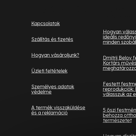
l
Ügyfélszolgálat
Hasznos
informá
é
Kapcsolatok
c
Hogyan válass
ideális redőny
Szállítás és fizetés
minden szobá
Hogyan vásároljunk?
Dmitrij Belov 
Kortárs művés
meghatározza 
Üzleti feltételek
Festett festm
Személyes adatok
reprodukciók: 
védelme
válasszuk az e
A termék visszaküldése
5 őszi festmé
és a reklamáció
behozza otth
természetet
Hogyan díszít