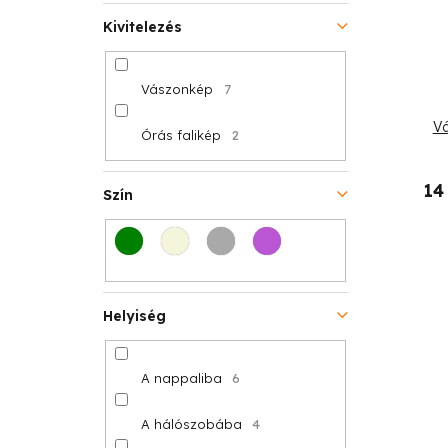
á
s
Kivitelezés
j
e
Vászonkép
7
a
Vá
Órás falikép
2
14
Szín
Helyiség
A nappaliba
6
A hálószobába
4