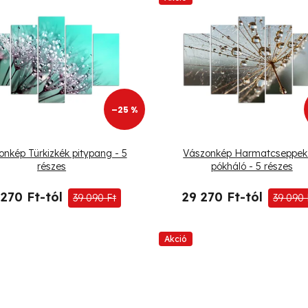
–25 %
nkép Türkizkék pitypang - 5
Vászonkép Harmatcseppek
részes
pókháló - 5 részes
 270 Ft-tól
29 270 Ft-tól
39 090 Ft
39 090 
Akció