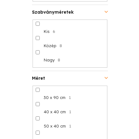
Szabványméretek
Kis
6
Közép
8
Nagy
8
Méret
30 x 90 cm
1
40 x 40 cm
1
50 x 40 cm
1