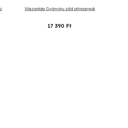
iz
Vászonkép Gyönyöru zöld pitypangok
17 390 Ft