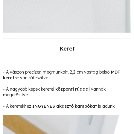
Keret
- A vászon precízen megmunkált, 2,2 cm vastag belső
MDF
keretre
van ráfeszítve.
- A nagyobb képek keretei
központi rúddal
vannak
megerősítve.
- A keretekhez
INGYENES akasztó kampókat
is adunk.