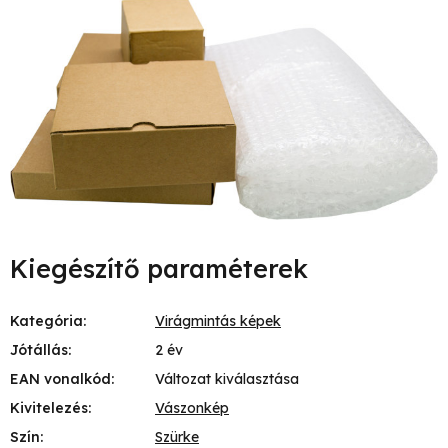
Kiegészítő paraméterek
Kategória
:
Virágmintás képek
Jótállás
:
2 év
EAN vonalkód
:
Változat kiválasztása
Kivitelezés
:
Vászonkép
Szín
:
Szürke