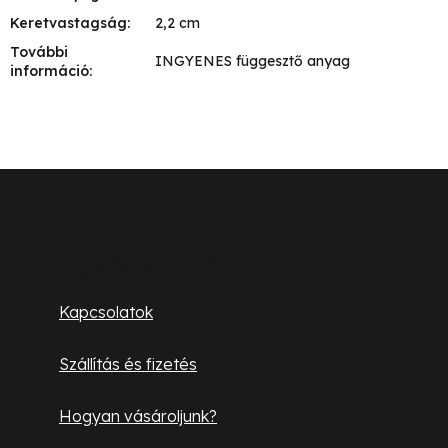
Keretvastagság
:
2,2 cm
További
INGYENES függesztő anyag
információ
:
L
á
b
Ügyfélszolgálat
l
Kapcsolatok
é
Szállítás és fizetés
c
Hogyan vásároljunk?