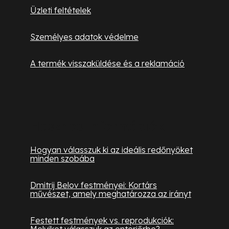
Üzleti feltételek
Személyes adatok védelme
A termék visszaküldése és a reklamáció
Hasznos információk
Hogyan válasszuk ki az ideális redőnyöket
minden szobába
Dmitrij Belov festményei: Kortárs
művészet, amely meghatározza az irányt
Festett festmények vs. reprodukciók:
Melyiket válasszuk az enteriőrbe?