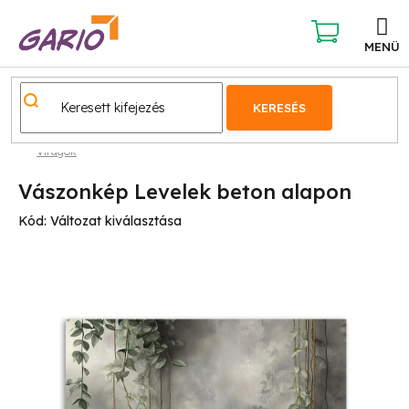
Ugrás
a
fő
KOSÁR
tartalomhoz
KERESÉS
Virágok
Vászonkép Levelek beton alapon
Kód:
Változat kiválasztása