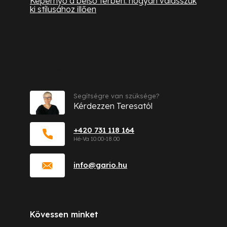
Képernyő a belső térben: hogyan válasszuk
ki stílusához illően
Kapcsolat
Segítségre van szüksége?
Kérdezzen Teresatól
+420 731 118 164
info
@
gario.hu
Kövessen minket