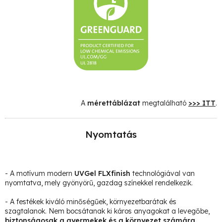
A
mérettáblázat
megtalálható
>>> ITT
.
Nyomtatás
- A motívum modern
UVGel FLXfinish
technológiával van
nyomtatva, mely gyönyörű, gazdag színekkel rendelkezik.
- A festékek kiváló minőségűek, környezetbarátak és
szagtalanok. Nem bocsátanak ki káros anyagokat a levegőbe,
biztonságosak a gyermekek és a környezet számára.