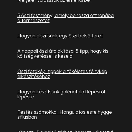
5 őszi festmény, amely behozza otthonába
a természetet
Hogyan díszítsünk egy őszi belső teret
A nappali őszi átalakítása: 5 tipp, hogy kis
költségvetéssel is kezeld
Őszi fotókép: tippek a tökéletes fénykép
elkészítéséhez
Hogyan készítsünk galériafalat lépésről
lépésre
Festés számokkal: Hangulatos este hygge
stílusban