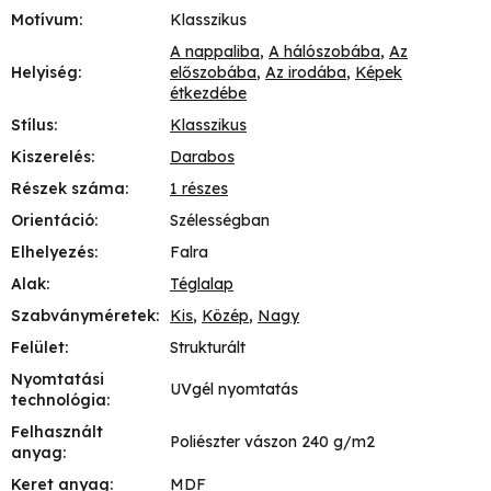
Motívum
:
Klasszikus
A nappaliba
,
A hálószobába
,
Az
Helyiség
:
előszobába
,
Az irodába
,
Képek
étkezdébe
Stílus
:
Klasszikus
Kiszerelés
:
Darabos
Részek száma
:
1 részes
Orientáció
:
Szélességban
Elhelyezés
:
Falra
Alak
:
Téglalap
Szabványméretek
:
Kis
,
Közép
,
Nagy
Felület
:
Strukturált
Nyomtatási
UVgél nyomtatás
technológia
:
Felhasznált
Poliészter vászon 240 g/m2
anyag
:
Keret anyag
:
MDF