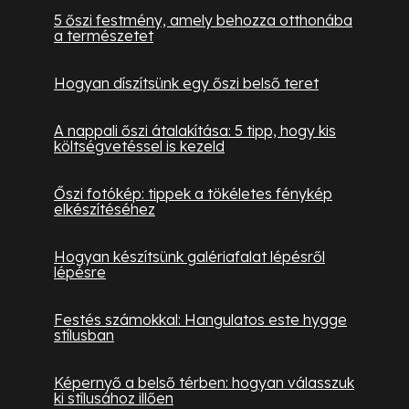
5 őszi festmény, amely behozza otthonába
a természetet
Hogyan díszítsünk egy őszi belső teret
A nappali őszi átalakítása: 5 tipp, hogy kis
költségvetéssel is kezeld
Őszi fotókép: tippek a tökéletes fénykép
elkészítéséhez
Hogyan készítsünk galériafalat lépésről
lépésre
Festés számokkal: Hangulatos este hygge
stílusban
Képernyő a belső térben: hogyan válasszuk
ki stílusához illően