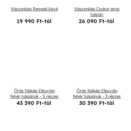
t
Vászonkép Reggeli kávé
Vászonkép Csokor piros
á
tulipán
19 990 Ft-tól
26 090 Ft-tól
j
a
Órás falikép Elbuvölo
Órás falikép Elbuvölo
fehér tulipánok - 5 részes
fehér tulipánok - 3 részes
43 390 Ft-tól
30 390 Ft-tól