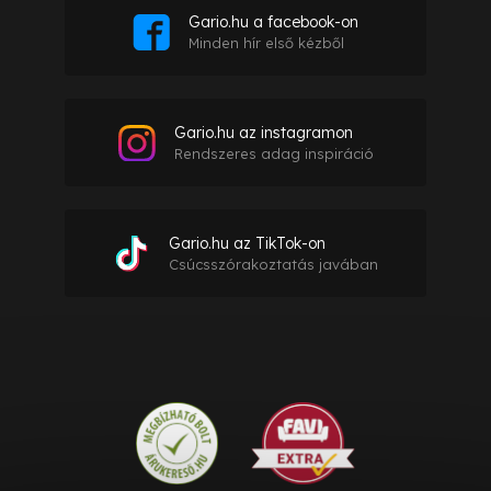
Gario.hu a facebook-on
Minden hír első kézből
Gario.hu az instagramon
Rendszeres adag inspiráció
Gario.hu az TikTok-on
Csúcsszórakoztatás javában