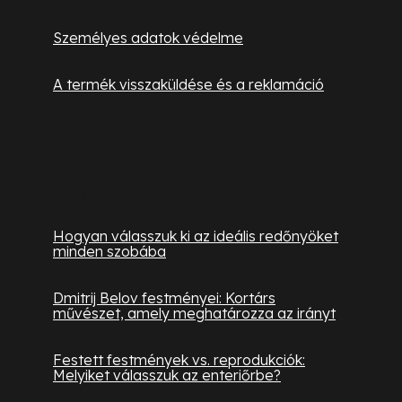
i
Személyes adatok védelme
A termék visszaküldése és a reklamáció
Hasznos információk
Hogyan válasszuk ki az ideális redőnyöket
minden szobába
Dmitrij Belov festményei: Kortárs
művészet, amely meghatározza az irányt
Festett festmények vs. reprodukciók:
Melyiket válasszuk az enteriőrbe?