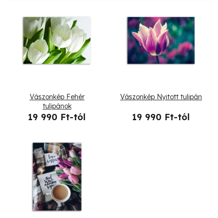
k
T
e
e
k
r
r
m
e
é
Vászonkép Fehér
Vászonkép Nyitott tulipán
n
k
tulipánok
19 990 Ft-tól
19 990 Ft-tól
d
e
e
k
z
l
é
i
s
s
e