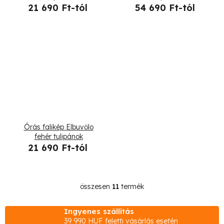
21 690 Ft-tól
54 690 Ft-tól
Órás falikép Elbuvölo
fehér tulipánok
21 690 Ft-tól
összesen
11
termék
L
i
Ingyenes szállítás
s
39 990 HUF feletti vásárlás esetén