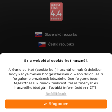
Slovenská republika
Česká republika
Ez a weboldal cookie-kat használ.
A Gario sütiket (cookie-kat) használ annak érdekében,
hogy kényelmesen böngészhessen a weboldalon, és a
forgalomelemzésnek köszönhetően folyamatosan
fejleszthessük annak funkcióit, teljesítményét és
használhatóságát. További információ
>>> ITT
.
Shoptet készítette
Beállítások
Elfogadom
Copyright 2026
Gario.hu
. Minden jog fenntartva.
Süti