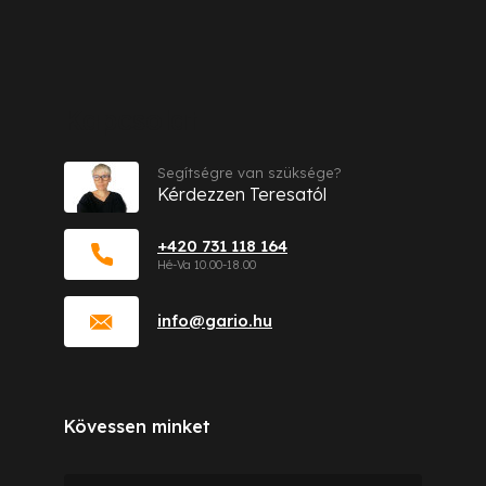
Kapcsolat
Segítségre van szüksége?
Kérdezzen Teresatól
+420 731 118 164
info
@
gario.hu
Kövessen minket