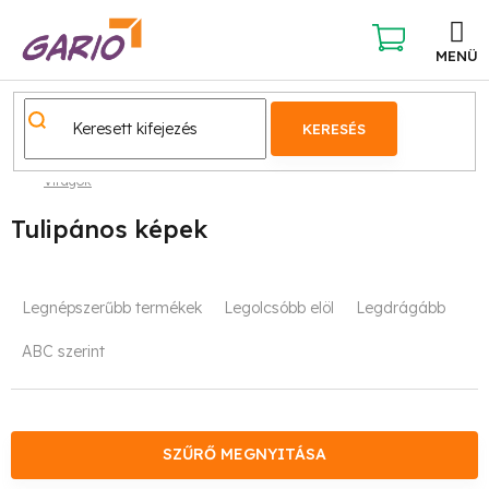
Ugrás
a
fő
KOSÁR
tartalomhoz
KERESÉS
Virágok
Tulipános képek
T
Legnépszerűbb termékek
Legolcsóbb elöl
Legdrágább
e
ABC szerint
r
m
é
SZŰRŐ MEGNYITÁSA