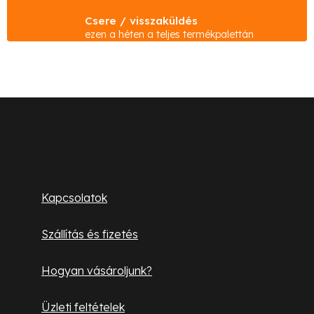
t
Csere / visszaküldés
a
ezen a héten a teljes termékpalettán
i
r
á
n
L
y
á
í
b
t
Ügyfélszolgálat
á
l
Kapcsolatok
s
é
e
Szállítás és fizetés
l
c
e
Hogyan vásároljunk?
m
e
Üzleti feltételek