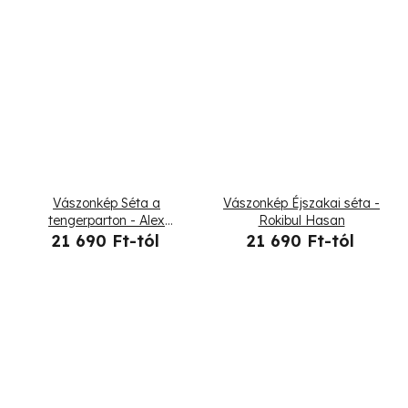
Vászonkép Séta a
Vászonkép Éjszakai séta -
tengerparton - Alex
Rokibul Hasan
Griffith
21 690 Ft-tól
21 690 Ft-tól