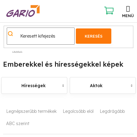
Ugrás
a
fő
KOSÁR
tartalomhoz
KERESÉS
Képek
Emberekkel és hírességekkel képek
Hírességek
Aktok
T
Legnépszerűbb termékek
Legolcsóbb elöl
Legdrágább
e
ABC szerint
r