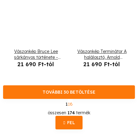
Vászonkép Bruce Lee
Vászonkép Terminátor A
sárkányos története -
halálosztó, Arnold
Nikita Abakumov
Schwarzenegger - Nikita
21 690 Ft-tól
21 690 Ft-tól
Abakumov
TOVÁBBI 30 BETÖLTÉSE
L
1
6
a
L
p
összesen
174
termék
o
i
z
FEL
s
á
s
t