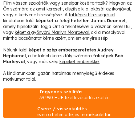
Film vászon szakértők vagy zeneipar közé tartozik? Megvan az
a
Ön számára az amit keresett, díszítse ki a lakását az ikonjával,
i
vagy a kedvenc hírességével. A
fal képek hírességekkel
kínálatban talál
képeket a felejthetetlen James Deannel,
r
amely hipnotizálni fogja Önt a tekintésével a vásznon keresztül,
á
vagy
képet a gyönyörű Marilyn Monroeval
, aki a mosolyával
n
mintha bocsánatot kérne azért, amiért ennyire szép.
y
Nálunk talál
képet a szép emberszeretetes Audrey
í
Hepburnel
, a fiatalabb korosztály számára
faliképek Bob
Marleyval
, vagy más szép
képeket emberekkel
.
t
á
A kínálatunkban igazán hatalmas mennyiségű érdekes
motívumot talál.
s
e
Ingyenes szállítás
l
39 990 HUF feletti vásárlás esetén
e
Csere / visszaküldés
m
ezen a héten a teljes termékpalettán
e
i