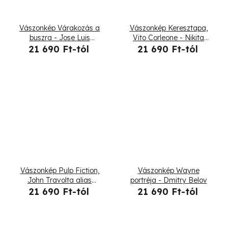
Vászonkép Várakozás a
Vászonkép Keresztapa,
buszra - Jose Luis
Vito Corleone - Nikita
Guerrero
Abakumov
21 690 Ft-tól
21 690 Ft-tól
Vászonkép Pulp Fiction,
Vászonkép Wayne
John Travolta alias
portréja - Dmitry Belov
Vincent Vega - Dmitry
21 690 Ft-tól
21 690 Ft-tól
Belov