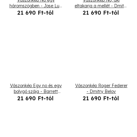
háromszögben - Jose Luis
eltakarja a mellét - Dmitry
Guerrero
Belov
21 690 Ft-tól
21 690 Ft-tól
Vászonkép Egy no és egy
Vászonkép Roger Federer
bolygó szája - Barrett
- Dmitry Belov
Biggers
21 690 Ft-tól
21 690 Ft-tól