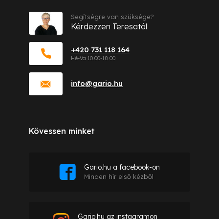
Segítségre van szüksége?
Kérdezzen Teresatól
+420 731 118 164
info
@
gario.hu
Kövessen minket
Gario.hu a facebook-on
Minden hír első kézből
Gario.hu az instagramon