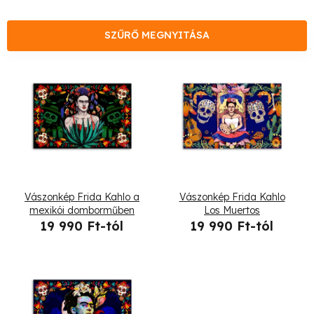
m
é
SZŰRŐ MEGNYITÁSA
k
T
e
e
k
r
r
m
e
é
Vászonkép Frida Kahlo a
Vászonkép Frida Kahlo
n
k
mexikói domborműben
Los Muertos
19 990 Ft-tól
19 990 Ft-tól
d
e
e
k
z
l
é