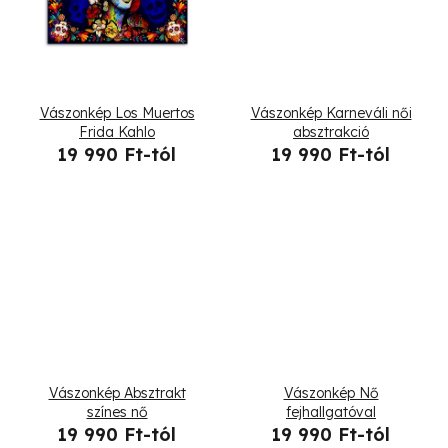
i
s
s
e
t
Vászonkép Los Muertos
Vászonkép Karneváli női
á
Frida Kahlo
absztrakció
19 990 Ft-tól
19 990 Ft-tól
j
a
Vászonkép Absztrakt
Vászonkép Nő
színes nő
fejhallgatóval
19 990 Ft-tól
19 990 Ft-tól