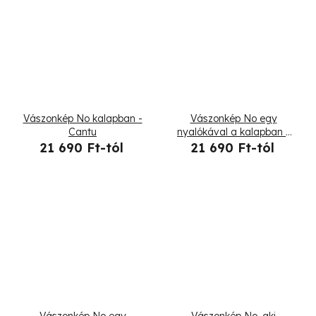
Vászonkép No kalapban -
Vászonkép No egy
Cantu
nyalókával a kalapban -
Dmitry Belov
21 690 Ft-tól
21 690 Ft-tól
Vászonkép No egy
Vászonkép No, aki