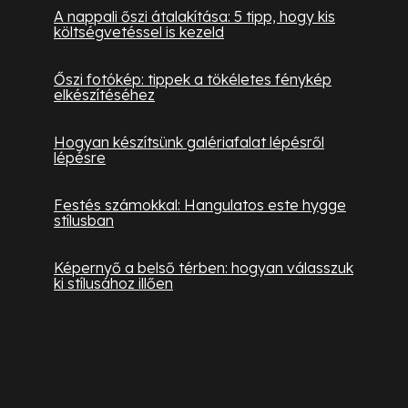
A nappali őszi átalakítása: 5 tipp, hogy kis
költségvetéssel is kezeld
Őszi fotókép: tippek a tökéletes fénykép
elkészítéséhez
Hogyan készítsünk galériafalat lépésről
lépésre
Festés számokkal: Hangulatos este hygge
stílusban
Képernyő a belső térben: hogyan válasszuk
ki stílusához illően
Kapcsolat