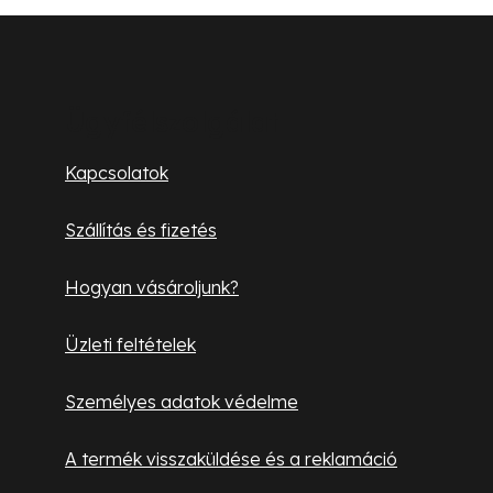
L
á
b
Ügyfélszolgálat
l
Kapcsolatok
é
Szállítás és fizetés
c
Hogyan vásároljunk?
Üzleti feltételek
Személyes adatok védelme
A termék visszaküldése és a reklamáció