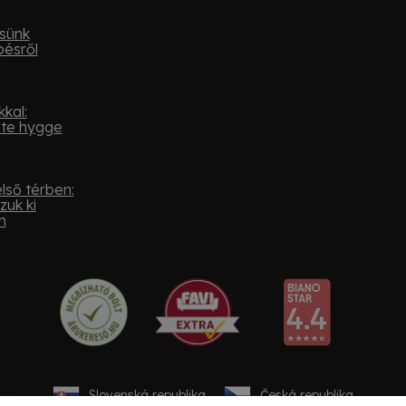
sünk
pésről
kal:
ste hygge
lső térben:
zuk ki
n
Slovenská republika
Česká republika