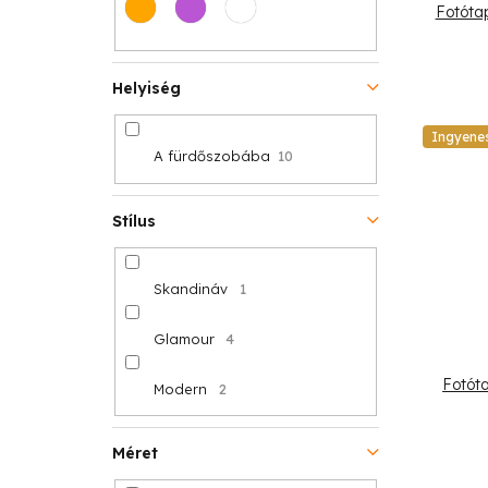
Fotóta
Helyiség
Ingyene
A fürdőszobába
10
Stílus
Skandináv
1
Glamour
4
Fotót
Modern
2
Méret