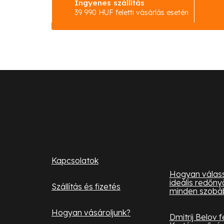
Ingyenes szállítás
39 990 HUF feletti vásárlás esetén
L
á
b
l
Ügyfélszolgálat
Hasznos
informá
é
Kapcsolatok
c
Hogyan válass
ideális redőny
Szállítás és fizetés
minden szobá
Hogyan vásároljunk?
Dmitrij Belov 