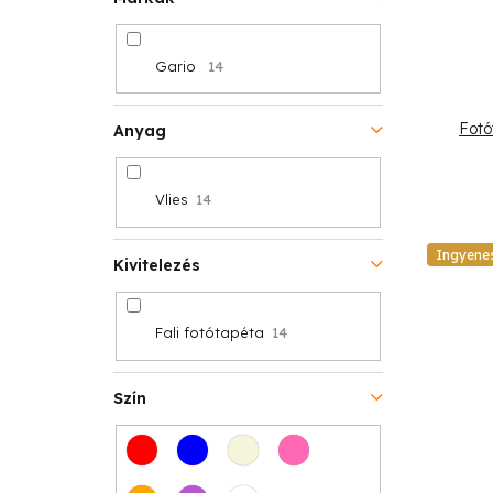
á
s
j
Gario
14
e
a
Fotó
Anyag
Vlies
14
Ingyene
Kivitelezés
Fali fotótapéta
14
Szín