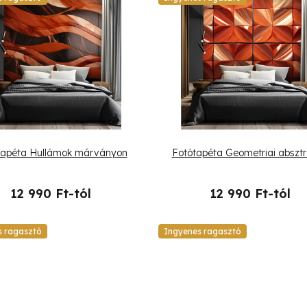
tapéta Hullámok márványon
Fotótapéta Geometriai absztr
12 990 Ft-tól
12 990 Ft-tól
s ragasztó
Ingyenes ragasztó