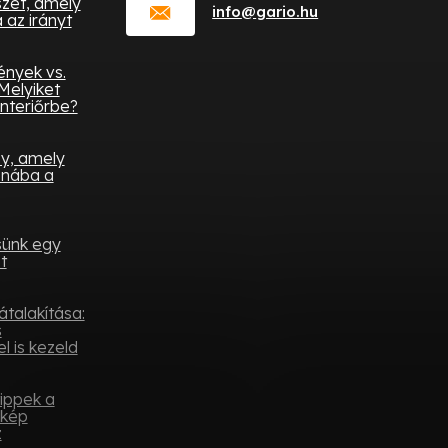
zet, amely
info
@
gario.hu
az irányt
ények vs.
Melyiket
nteriőrbe?
ny, amely
onába a
sünk egy
t
átalakítása:
s
l is kezeld
tippek a
ykép
z