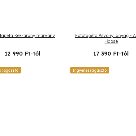
tapéta Kék-arany márvány
Fotótapéta Ásványi anyag - 
Haase
12 990 Ft-tól
17 390 Ft-tól
s ragasztó
Ingyenes ragasztó