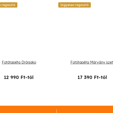
s ragasztó
Ingyenes ragasztó
Fotótapéta Drágako
Fotótapéta Márvány szet
12 990 Ft-tól
17 390 Ft-tól
L
i
s