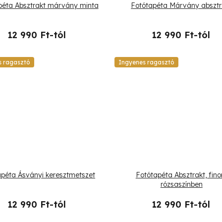
péta Absztrakt márvány minta
Fotótapéta Márvány absztr
12 990 Ft-tól
12 990 Ft-tól
s ragasztó
Ingyenes ragasztó
apéta Ásványi keresztmetszet
Fotótapéta Absztrakt, fin
rózsaszínben
12 990 Ft-tól
12 990 Ft-tól