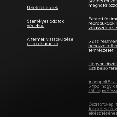
Kortárs művés
meghatározza 
Üzleti feltételek
Festett festm
Személyes adatok
reprodukciók: 
védelme
válasszuk az e
A termék visszaküldése
5 őszi festmé
és a reklamáció
behozza otth
természetet
Hogyan díszít
őszi belső tere
A nappali őszi 
5 tipp, hogy ki
költségvetésse
Őszi fotókép: 
tökéletes fén
elkészítéséhe