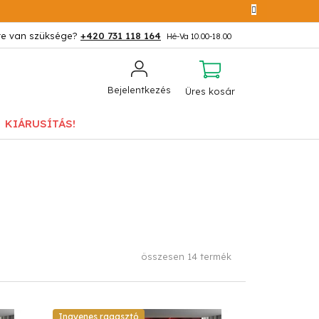
+420 731 118 164
KOSÁR
Bejelentkezés
Üres kosár
KIÁRUSÍTÁS!
összesen
14
termék
Ingyenes ragasztó