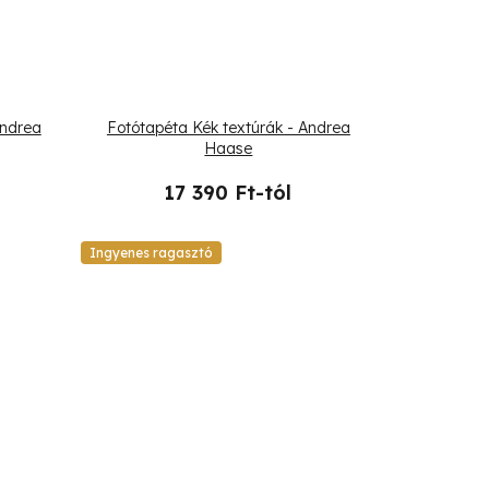
Andrea
Fotótapéta Kék textúrák - Andrea
Haase
17 390 Ft-tól
Ingyenes ragasztó