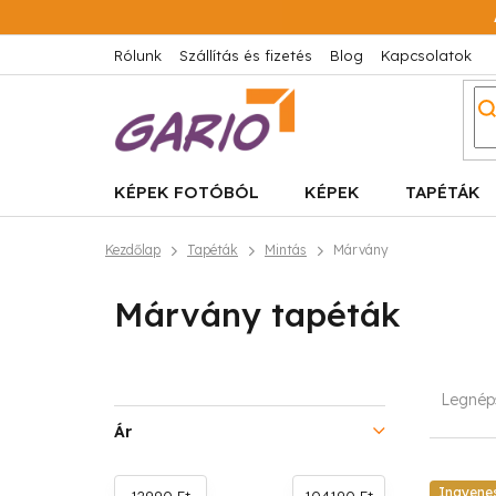
Ugrás
a
fő
Rólunk
Szállítás és fizetés
Blog
Kapcsolatok
tartalomhoz
KÉPEK FOTÓBÓL
KÉPEK
TAPÉTÁK
Kezdőlap
Tapéták
Mintás
Márvány
Márvány tapéták
O
T
Legnép
l
e
Ár
d
r
Ingyene
12990
Ft
104190
Ft