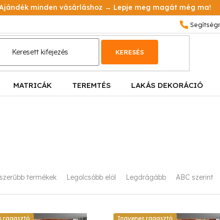
Ajándék minden vásárláshoz → Lepje meg magát még ma!
KERESÉS
MATRICÁK
TEREMTÉS
LAKÁS DEKORÁCIÓ
szerűbb termékek
Legolcsóbb elöl
Legdrágább
ABC szerint
s ragasztó
Ingyenes ragasztó