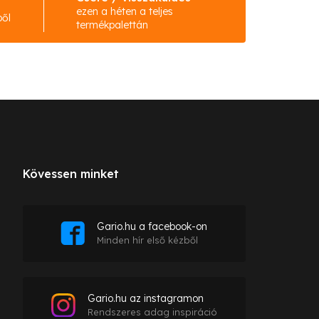
ezen a héten a teljes
ből
termékpalettán
Kövessen minket
Gario.hu a facebook-on
Minden hír első kézből
Gario.hu az instagramon
Rendszeres adag inspiráció