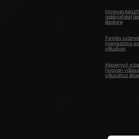
Hogyan készít
galériafalat lé
lépésre
Festés számok
Hangulatos e
stílusban
Képernyő a be
hogyan válass
stílusához illőe