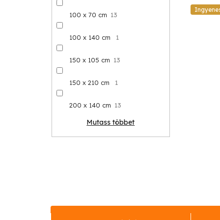
Ingyene
100 x 70 cm
13
100 x 140 cm
1
150 x 105 cm
13
150 x 210 cm
1
200 x 140 cm
13
Mutass többet