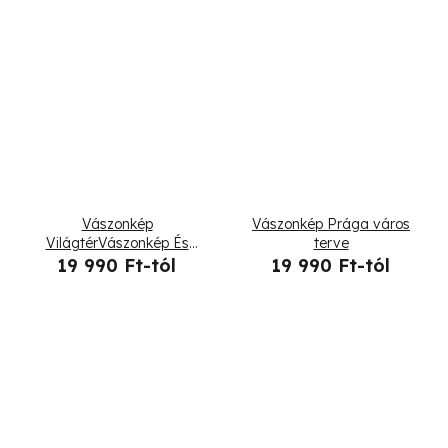
Vászonkép
Vászonkép Prága város
VilágtérVászonkép És
terve
kontinensek
19 990 Ft-tól
19 990 Ft-tól