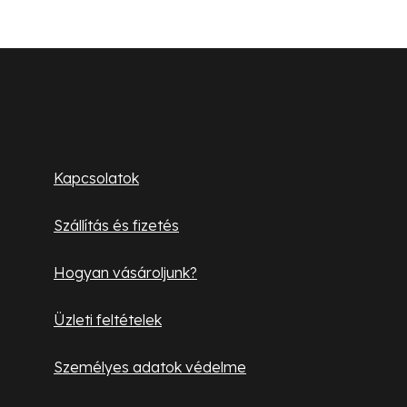
r
á
n
L
y
á
í
b
t
Ügyfélszolgálat
á
l
Kapcsolatok
s
é
e
Szállítás és fizetés
l
c
e
Hogyan vásároljunk?
m
e
Üzleti feltételek
i
Személyes adatok védelme