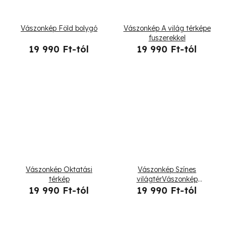
Vászonkép Föld bolygó
Vászonkép A világ térképe
fuszerekkel
19 990 Ft-tól
19 990 Ft-tól
Vászonkép Oktatási
Vászonkép Színes
térkép
világtérVászonkép
Betonon
19 990 Ft-tól
19 990 Ft-tól