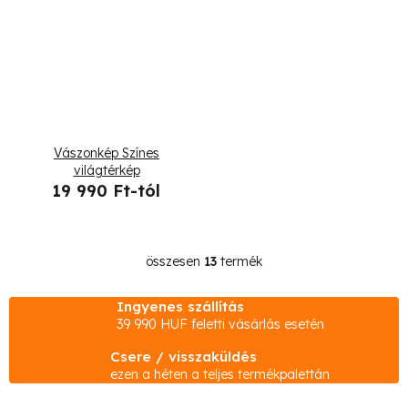
Vászonkép Színes
világtérkép
19 990 Ft-tól
összesen
13
termék
L
i
Ingyenes szállítás
s
39 990 HUF feletti vásárlás esetén
t
Csere / visszaküldés
a
ezen a héten a teljes termékpalettán
i