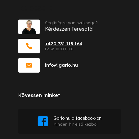
Kapcsolat
Segítségre van szüksége?
Kérdezzen Teresatól
+420 731 118 164
info
@
gario.hu
Kövessen minket
Gario.hu a facebook-on
Minden hír első kézből