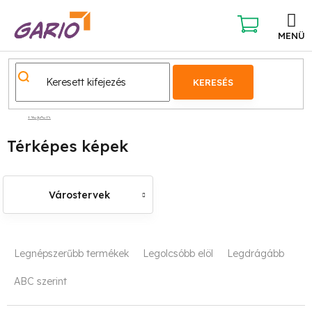
Ugrás
a
fő
KOSÁR
tartalomhoz
KERESÉS
Képek
Térképes képek
Várostervek
T
Legnépszerűbb termékek
Legolcsóbb elöl
Legdrágább
e
ABC szerint
r