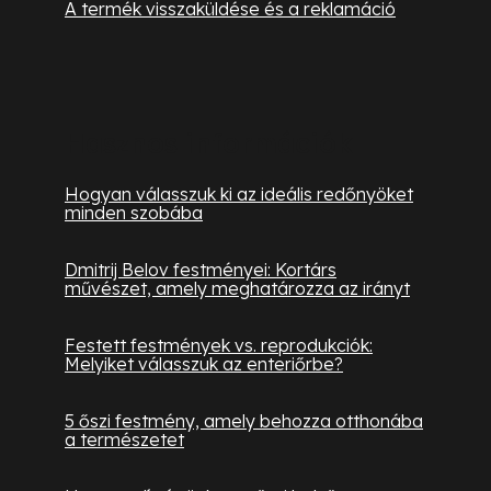
A termék visszaküldése és a reklamáció
Hasznos információk
Hogyan válasszuk ki az ideális redőnyöket
minden szobába
Dmitrij Belov festményei: Kortárs
művészet, amely meghatározza az irányt
Festett festmények vs. reprodukciók:
Melyiket válasszuk az enteriőrbe?
5 őszi festmény, amely behozza otthonába
a természetet