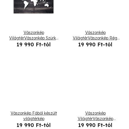
i
s
s
e
t
Vászonkép
Vászonkép
á
VilágtérVászonkép Szürke
VilágtérVászonkép Régi
fára
táblákon
19 990 Ft-tól
19 990 Ft-tól
j
a
Vászonkép Fából készült
Vászonkép
világtérkép
VilágtérVászonkép
Márványon
19 990 Ft-tól
19 990 Ft-tól