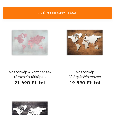
m
é
SZŰRŐ MEGNYITÁSA
k
T
e
e
k
r
r
m
e
é
Vászonkép A kontinensek
Vászonkép
n
k
rózsaszín térképe -
VilágtérVászonkép
Andrea Haase
Fatáblán
21 690 Ft-tól
19 990 Ft-tól
d
e
e
k
z
l
é