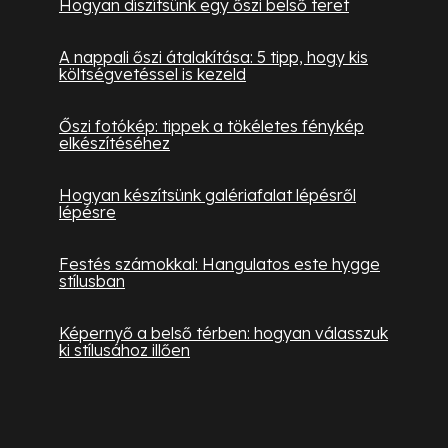
Hogyan díszítsünk egy őszi belső teret
A nappali őszi átalakítása: 5 tipp, hogy kis
költségvetéssel is kezeld
Őszi fotókép: tippek a tökéletes fénykép
elkészítéséhez
Hogyan készítsünk galériafalat lépésről
lépésre
Festés számokkal: Hangulatos este hygge
stílusban
Képernyő a belső térben: hogyan válasszuk
ki stílusához illően