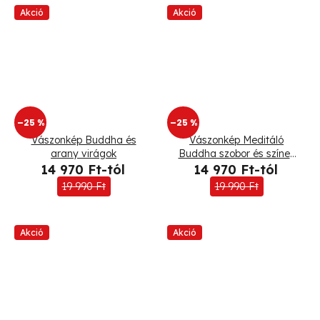
Akció
Akció
–25 %
–25 %
Vászonkép Buddha és
Vászonkép Meditáló
arany virágok
Buddha szobor és színes
virágok
14 970 Ft-tól
14 970 Ft-tól
19 990 Ft
19 990 Ft
Akció
Akció