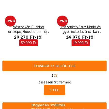
–25 %
–25 %
Vászonkép Buddha
Vászonkép Szuz Mária és
arcképe, Buddha portréja
gyermeke, bizánci ikon
- 5 részes
bratislava, segovia
29 270 Ft-tól
14 970 Ft-tól
39 090 Ft
19 990 Ft
TOVÁBBI 25 BETÖLTÉSE
L
1
2
a
L
p
összesen
55
termék
o
i
z
FEL
s
á
s
t
Ingyenes szállítás
a