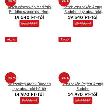
–25 %
–25 %
Kerek vászonkép Meditáló
Kerek vászonkép Arany
Buddha szobor és színes
Buddha egy absztrakt
virágok
háttér
19 540 Ft-tól
19 540 Ft-tól
26 090 Ft
26 090 Ft
Akció
Akció
–25 %
–25 %
Vászonkép Arany Buddha
Vászonkép Rejtett Arany
egy absztrakt háttér
Buddha
14 970 Ft-tól
14 970 Ft-tól
19 990 Ft
19 990 Ft