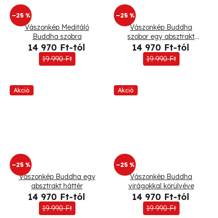
–25 %
–25 %
Vászonkép Meditáló
Vászonkép Buddha
Buddha szobra
szobor egy absztrakt
háttér
14 970 Ft-tól
14 970 Ft-tól
19 990 Ft
19 990 Ft
Akció
Akció
–25 %
–25 %
Vászonkép Buddha egy
Vászonkép Buddha
absztrakt háttér
virágokkal körülvéve
14 970 Ft-tól
14 970 Ft-tól
19 990 Ft
19 990 Ft