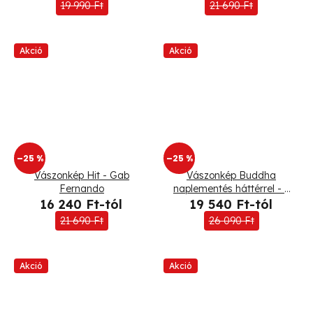
19 990 Ft
21 690 Ft
Akció
Akció
–25 %
–25 %
Vászonkép Hit - Gab
Vászonkép Buddha
Fernando
naplementés háttérrel - 3
részes
16 240 Ft-tól
19 540 Ft-tól
21 690 Ft
26 090 Ft
Akció
Akció