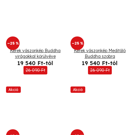
–25 %
–25 %
Kerek vászonkép Buddha
Kerek vászonkép Meditáló
virágokkal körülvéve
Buddha szobra
19 540 Ft-tól
19 540 Ft-tól
26 090 Ft
26 090 Ft
Akció
Akció