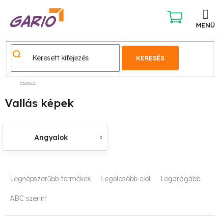
Ugrás
a
fő
KOSÁR
tartalomhoz
KERESÉS
Képek
Vallás képek
Angyalok
T
Legnépszerűbb termékek
Legolcsóbb elöl
Legdrágább
e
ABC szerint
r