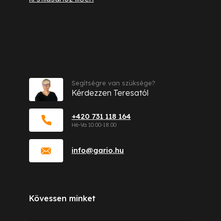
Kapcsolat
Segítségre van szüksége?
Kérdezzen Teresatól
+420 731 118 164
info
@
gario.hu
Kövessen minket