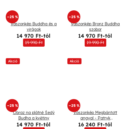
–25 %
–25 %
Vászonkép Buddha és a
Vászonkép Bronz Buddha
virágok
szobor
14 970 Ft-tól
14 970 Ft-tól
19 990 Ft
19 990 Ft
Akció
Akció
–25 %
–25 %
Obraz na plátně Šedý
Vászonkép Megbántott
Budha a květiny
angyal - Patryk
Andrzejewski
14 970 Ft-tól
16 240 Ft-tól