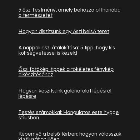
5 őszi festmény, amely behozza otthonába
a természetet
Hogyan díszítsünk egy őszi belső teret
A nappali őszi átalakítása: 5 tipp, hogy kis
költségvetéssel is kezeld
Őszi fotókép: tippek a tökéletes fénykép
elkészítéséhez
Hogyan készítsünk galériafalat lépésről
lépésre
Festés számokkal: Hangulatos este hygge
stílusban
Képernyő a belső térben: hogyan válasszuk
ki stílusához illően