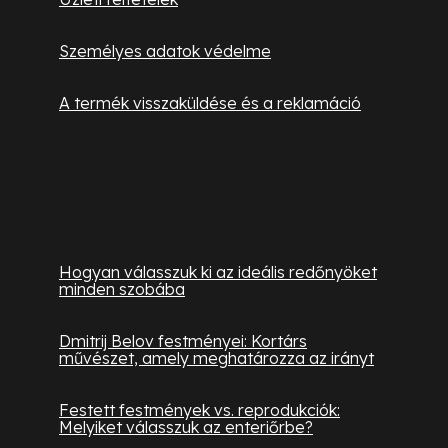
Személyes adatok védelme
A termék visszaküldése és a reklamáció
Hasznos információk
Hogyan válasszuk ki az ideális redőnyöket
minden szobába
Dmitrij Belov festményei: Kortárs
művészet, amely meghatározza az irányt
Festett festmények vs. reprodukciók:
Melyiket válasszuk az enteriőrbe?