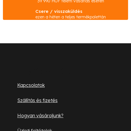
39 990 HUF feletti vásárlás esetén
i
Csere / visszaküldés
r
ezen a héten a teljes termékpalettán
á
n
y
í
L
t
á
á
s
b
Ügyfélszolgálat
e
l
l
Kapcsolatok
e
é
m
Szállítás és fizetés
c
e
i
Hogyan vásároljunk?
Üzleti feltételek