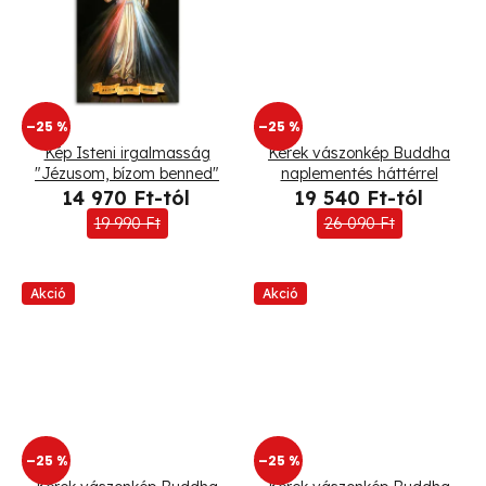
i
s
s
e
t
–25 %
–25 %
á
Kép Isteni irgalmasság
Kerek vászonkép Buddha
"Jézusom, bízom benned"
naplementés háttérrel
j
14 970 Ft-tól
19 540 Ft-tól
a
19 990 Ft
26 090 Ft
Akció
Akció
–25 %
–25 %