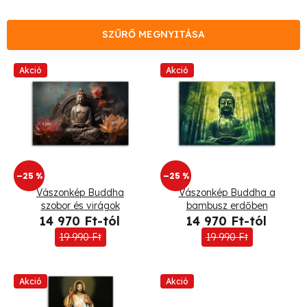
m
é
SZŰRŐ MEGNYITÁSA
k
T
Akció
Akció
e
e
k
r
r
m
e
–25 %
–25 %
é
Vászonkép Buddha
Vászonkép Buddha a
n
k
szobor és virágok
bambusz erdőben
14 970 Ft-tól
14 970 Ft-tól
d
e
19 990 Ft
19 990 Ft
e
k
z
Akció
Akció
l
é