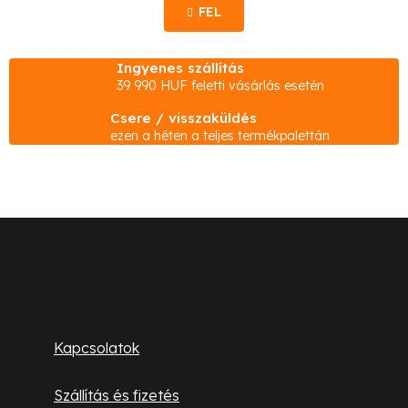
i
z
FEL
s
á
s
t
Ingyenes szállítás
a
39 990 HUF feletti vásárlás esetén
i
Csere / visszaküldés
r
ezen a héten a teljes termékpalettán
á
n
y
í
L
t
á
á
s
b
Ügyfélszolgálat
e
l
l
Kapcsolatok
e
é
m
Szállítás és fizetés