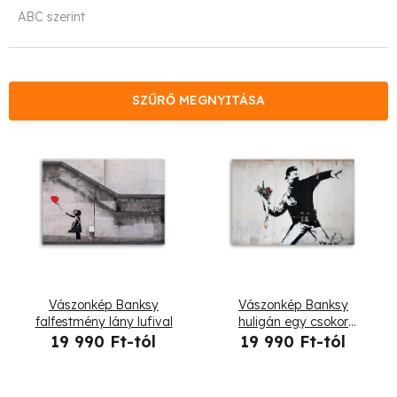
e
ABC szerint
r
m
é
SZŰRŐ MEGNYITÁSA
k
T
e
e
k
r
r
m
e
é
Vászonkép Banksy
Vászonkép Banksy
n
k
falfestmény lány lufival
huligán egy csokor
virágot dobálva
19 990 Ft-tól
19 990 Ft-tól
d
e
e
k