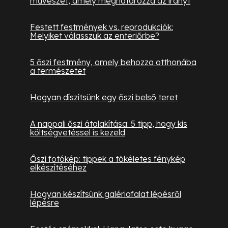
művészet, amely meghatározza az irányt
Festett festmények vs. reprodukciók:
Melyiket válasszuk az enteriőrbe?
5 őszi festmény, amely behozza otthonába
a természetet
Hogyan díszítsünk egy őszi belső teret
A nappali őszi átalakítása: 5 tipp, hogy kis
költségvetéssel is kezeld
Őszi fotókép: tippek a tökéletes fénykép
elkészítéséhez
Hogyan készítsünk galériafalat lépésről
lépésre