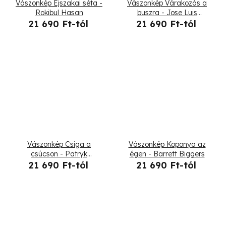
Vászonkép Éjszakai séta -
Vászonkép Várakozás a
Rokibul Hasan
buszra - Jose Luis
Guerrero
21 690 Ft-tól
21 690 Ft-tól
Vászonkép Csiga a
Vászonkép Koponya az
csúcson - Patryk
égen - Barrett Biggers
Andrzejewski
21 690 Ft-tól
21 690 Ft-tól