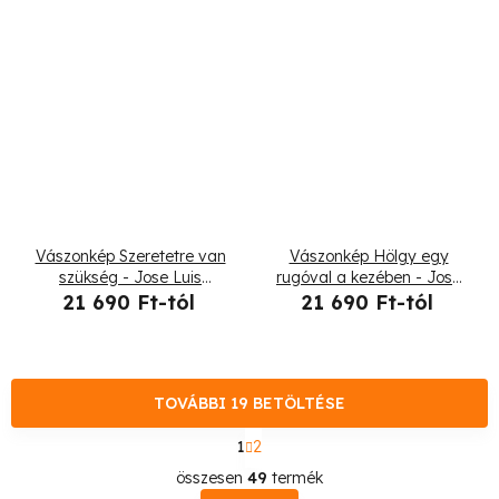
Vászonkép Szeretetre van
Vászonkép Hölgy egy
szükség - Jose Luis
rugóval a kezében - Jose
Guerrero
Luis Guerrero
21 690 Ft-tól
21 690 Ft-tól
TOVÁBBI 19 BETÖLTÉSE
L
1
2
a
L
p
összesen
49
termék
o