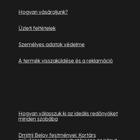
c
e
i
Hogyan vásároljunk?
Üzleti feltételek
Személyes adatok védelme
A termék visszaküldése és a reklamáció
Hasznos információk
Hogyan válasszuk ki az ideális redőnyöket
minden szobába
Dmitrij Belov festményei: Kortárs