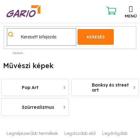
Ugrás
a
fő
KOSÁR
tartalomhoz
KERESÉS
Képek
Művészi képek
Banksy és street
Pop Art
art
Szürrealizmus
T
Legnépszerűbb termékek
Legolcsóbb elöl
Legdrágább