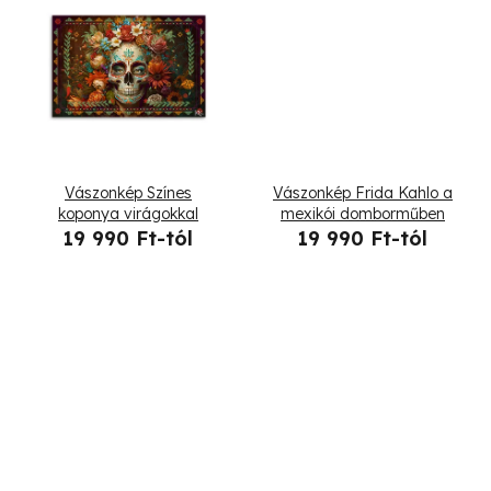
z
l
é
i
s
s
e
t
Vászonkép Színes
Vászonkép Frida Kahlo a
á
koponya virágokkal
mexikói domborműben
19 990 Ft-tól
19 990 Ft-tól
j
a