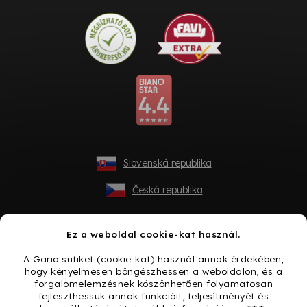
Slovenská republika
Česká republika
Ez a weboldal cookie-kat használ.
A Gario sütiket (cookie-kat) használ annak érdekében,
hogy kényelmesen böngészhessen a weboldalon, és a
forgalomelemzésnek köszönhetően folyamatosan
fejleszthessük annak funkcióit, teljesítményét és