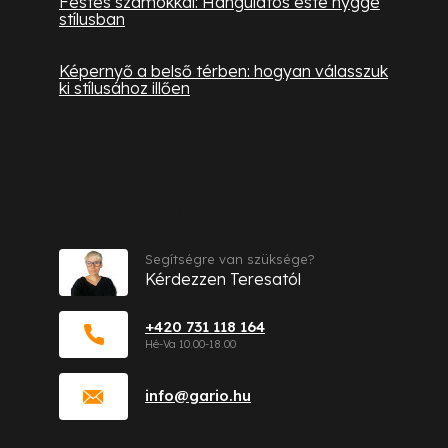
Festés számokkal: Hangulatos este hygge
stílusban
Képernyő a belső térben: hogyan válasszuk
ki stílusához illően
Kapcsolat
Segítségre van szüksége?
Kérdezzen Teresatól
+420 731 118 164
info
@
gario.hu