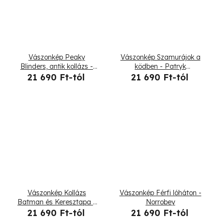
Vászonkép Peaky
Vászonkép Szamurájok a
Blinders, antik kollázs -
ködben - Patryk
Norrobey
Andrzejewski
21 690 Ft-tól
21 690 Ft-tól
Vászonkép Kollázs
Vászonkép Férfi lóháton -
Batman és Keresztapa -
Norrobey
Norrobey
21 690 Ft-tól
21 690 Ft-tól