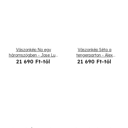
Vászonkép No egy
Vászonkép Séta a
háromszögben - Jose Luis
tengerparton - Alex
Guerrero
Griffith
21 690 Ft-tól
21 690 Ft-tól