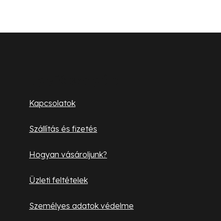
n
y
í
L
t
á
á
s
b
Ügyfélszolgálat
e
l
l
Kapcsolatok
e
é
m
Szállítás és fizetés
c
e
i
Hogyan vásároljunk?
Üzleti feltételek
Személyes adatok védelme