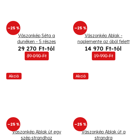
–25 %
–25 %
Vászonkép Séta a
Vászonkép Ablak -
dunéken - 5 részes
naplemente az öböl felett
29 270 Ft-tól
14 970 Ft-tól
39 090 Ft
19 990 Ft
Akció
Akció
–25 %
–25 %
Vászonkép Ablak út egy
Vászonkép Ablak út a
szép strandhoz
strandra