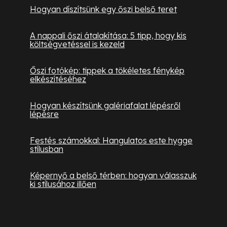
Hogyan díszítsünk egy őszi belső teret
A nappali őszi átalakítása: 5 tipp, hogy kis
költségvetéssel is kezeld
Őszi fotókép: tippek a tökéletes fénykép
elkészítéséhez
Hogyan készítsünk galériafalat lépésről
lépésre
Festés számokkal: Hangulatos este hygge
stílusban
Képernyő a belső térben: hogyan válasszuk
ki stílusához illően