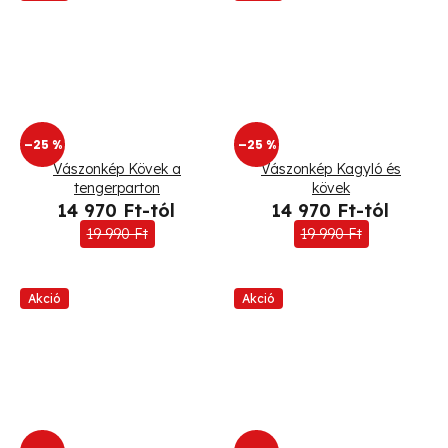
–25 %
–25 %
Vászonkép Kövek a
Vászonkép Kagyló és
tengerparton
kövek
14 970 Ft-tól
14 970 Ft-tól
19 990 Ft
19 990 Ft
Akció
Akció