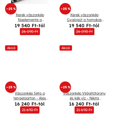
t
–25 %
–25 %
á
Kerek vászonkép
Kerek vászonkép
Naplemente a
Gyalogút a homokos
j
tengerparton
tengerparton
19 540 Ft-tól
19 540 Ft-tól
a
26 090 Ft
26 090 Ft
Akció
Akció
–25 %
–25 %
Vászonkép Séta a
Vászonkép Világítótorony
tengerparton - Alex
és kék víz - Nikita
Griffith
Abakumov
16 240 Ft-tól
16 240 Ft-tól
21 690 Ft
21 690 Ft