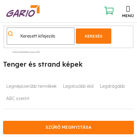
Ugrás
a
fő
KOSÁR
tartalomhoz
KERESÉS
Természet és táj
Tenger és strand képek
T
Legnépszerűbb termékek
Legolcsóbb elöl
Legdrágább
e
ABC szerint
r
m
é
SZŰRŐ MEGNYITÁSA