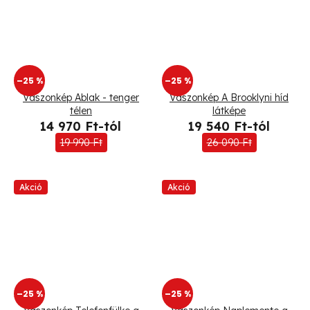
–25 %
–25 %
Vászonkép Ablak - tenger
Vászonkép A Brooklyni híd
télen
látképe
14 970 Ft-tól
19 540 Ft-tól
19 990 Ft
26 090 Ft
Akció
Akció
–25 %
–25 %