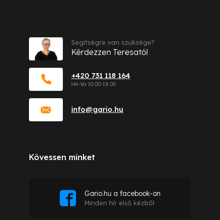
Kapcsolat
Segítségre van szüksége?
Kérdezzen Teresatól
+420 731 118 164
info
@
gario.hu
Kövessen minket
Gario.hu a facebook-on
Minden hír első kézből