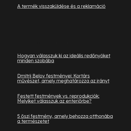
A termék visszaküldése és a reklamáció
Hasznos információk
Hogyan válasszuk ki az ideális redőnyöket
minden szobába
Dmitrij Belov festményei: Kortárs
művészet, amely meghatározza az irányt
Festett festmények vs. reprodukciók:
Melyiket válasszuk az enteriőrbe?
5 őszi festmény, amely behozza otthonába
a természetet