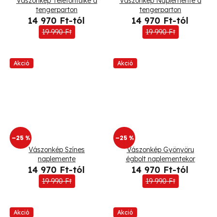
Vászonkép Telefonfülke a
Vászonkép Naplemente a
tengerparton
tengerparton
14 970 Ft-tól
14 970 Ft-tól
19 990 Ft
19 990 Ft
Akció
Akció
–25 %
–25 %
Vászonkép Színes
Vászonkép Gyönyöru
naplemente
égbolt naplementekor
14 970 Ft-tól
14 970 Ft-tól
19 990 Ft
19 990 Ft
Akció
Akció