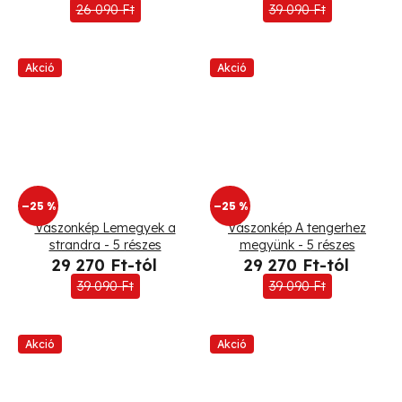
26 090 Ft
39 090 Ft
Akció
Akció
–25 %
–25 %
Vászonkép Lemegyek a
Vászonkép A tengerhez
strandra - 5 részes
megyünk - 5 részes
29 270 Ft-tól
29 270 Ft-tól
39 090 Ft
39 090 Ft
Akció
Akció