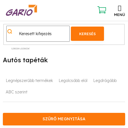
Ugrás
a
fő
KOSÁR
tartalomhoz
KERESÉS
Autó, moto
Autós tapéták
T
Legnépszerűbb termékek
Legolcsóbb elöl
Legdrágább
e
ABC szerint
r
m
é
SZŰRŐ MEGNYITÁSA