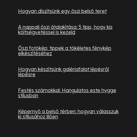
Hogyan díszítsünk egy őszi belső teret
A nappali őszi átalakítása: 5 tipp, hogy kis
költségvetéssel is kezeld
Őszi fotókép: tippek a tökéletes fénykép
elkészítéséhez
Hogyan készítsünk galériafalat lépésről
lépésre
Festés számokkal: Hangulatos este hygge
stílusban
Képernyő a belső térben: hogyan válasszuk
ki stílusához illően