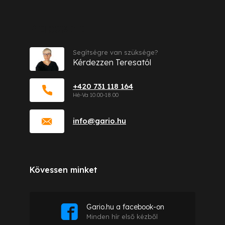
Kapcsolat
Segítségre van szüksége?
Kérdezzen Teresatól
+420 731 118 164
info
@
gario.hu
Kövessen minket
Gario.hu a facebook-on
Minden hír első kézből