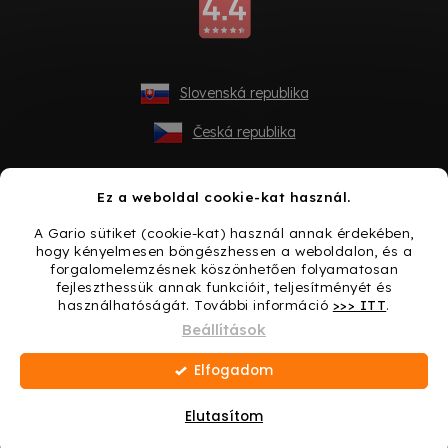
Slovenská republika
Česká republika
Ez a weboldal cookie-kat használ.
A Gario sütiket (cookie-kat) használ annak érdekében,
hogy kényelmesen böngészhessen a weboldalon, és a
forgalomelemzésnek köszönhetően folyamatosan
fejleszthessük annak funkcióit, teljesítményét és
használhatóságát. További információ
>>> ITT
.
Shoptet készítette
Beállítások
Elfogadom
Copyright 2026
Gario.hu
. Minden jog fenntartva.
Süti
beállítások szerkesztése
Elutasítom
Ajándék minden vásárláshoz → Lepje meg magát még
ma!