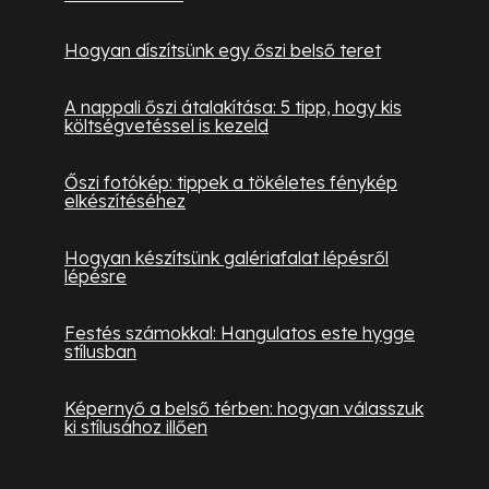
Hogyan díszítsünk egy őszi belső teret
A nappali őszi átalakítása: 5 tipp, hogy kis
költségvetéssel is kezeld
Őszi fotókép: tippek a tökéletes fénykép
elkészítéséhez
Hogyan készítsünk galériafalat lépésről
lépésre
Festés számokkal: Hangulatos este hygge
stílusban
Képernyő a belső térben: hogyan válasszuk
ki stílusához illően