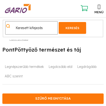
Ugrás
a
fő
KOSÁR
tartalomhoz
KERESÉS
PontPöttyöző
PontPöttyöző természet és táj
T
Legnépszerűbb termékek
Legolcsóbb elöl
Legdrágább
e
ABC szerint
r
m
é
SZŰRŐ MEGNYITÁSA