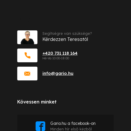
Kapcsolat
Segítségre van szüksége?
Kérdezzen Teresatól
+420 731 118 164
info
@
gario.hu
Kövessen minket
Gario.hu a facebook-on
Minden hír első kézből