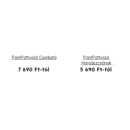
PontPöttyöző Csorbató
PontPöttyöző
Horgászcsónak
naplementekor
7 690 Ft-tól
5 690 Ft-tól