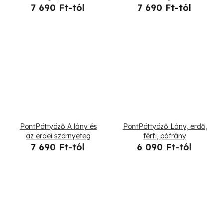
7 690 Ft-tól
7 690 Ft-tól
PontPöttyöző A lány és
PontPöttyöző Lány, erdő,
az erdei szörnyeteg
férfi, páfrány
7 690 Ft-tól
6 090 Ft-tól