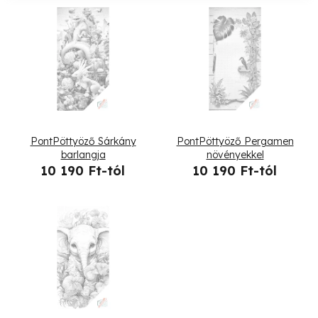
k
T
e
e
k
r
r
m
e
é
PontPöttyöző Sárkány
PontPöttyöző Pergamen
n
k
barlangja
növényekkel
10 190 Ft-tól
10 190 Ft-tól
d
e
e
k
z
l
é
i
s
s
e