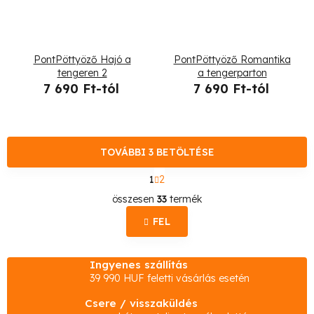
PontPöttyöző Hajó a
PontPöttyöző Romantika
tengeren 2
a tengerparton
7 690 Ft-tól
7 690 Ft-tól
TOVÁBBI 3 BETÖLTÉSE
L
1
2
a
L
p
összesen
33
termék
o
i
z
FEL
s
á
s
t
Ingyenes szállítás
a
39 990 HUF feletti vásárlás esetén
i
Csere / visszaküldés
r