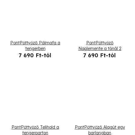
PontPöttyöző Pálmafa a
PontPöttyöző
tengerben
Naplemente a tónál 2
7 690 Ft-tól
7 690 Ft-tól
PontPöttyöző Telihold a
PontPöttyöző Alagút egy
tengerparton
barlangban