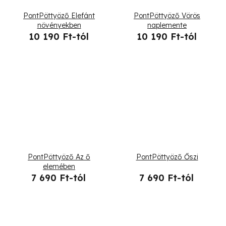
t
PontPöttyöző Elefánt
PontPöttyöző Vörös
á
növényekben
naplemente
10 190 Ft-tól
10 190 Ft-tól
j
a
PontPöttyöző Az ő
PontPöttyöző Őszi
elemében
7 690 Ft-tól
7 690 Ft-tól