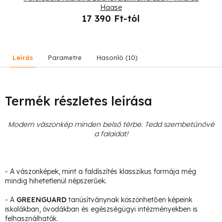
Haase
17 390 Ft-tól
Leírás
Parametre
Hasonló (10)
Termék részletes leírása
Modern vászonkép minden belső térbe. Tedd szembetűnővé
a falaidat!
- A vászonképek, mint a faldíszítés klasszikus formája még
mindig hihetetlenül népszerűek.
- A
GREENGUARD
tanúsítványnak köszönhetően képeink
iskolákban, óvodákban és egészségügyi intézményekben is
felhasználhatók.