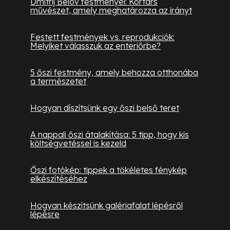
Dmitrij Belov festményei: Kortárs
művészet, amely meghatározza az irányt
Festett festmények vs. reprodukciók:
Melyiket válasszuk az enteriőrbe?
5 őszi festmény, amely behozza otthonába
a természetet
Hogyan díszítsünk egy őszi belső teret
A nappali őszi átalakítása: 5 tipp, hogy kis
költségvetéssel is kezeld
Őszi fotókép: tippek a tökéletes fénykép
elkészítéséhez
Hogyan készítsünk galériafalat lépésről
lépésre