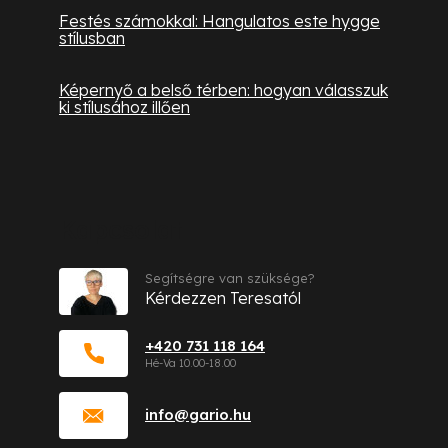
Festés számokkal: Hangulatos este hygge
stílusban
Képernyő a belső térben: hogyan válasszuk
ki stílusához illően
Kapcsolat
Segítségre van szüksége?
Kérdezzen Teresatól
+420 731 118 164
info
@
gario.hu