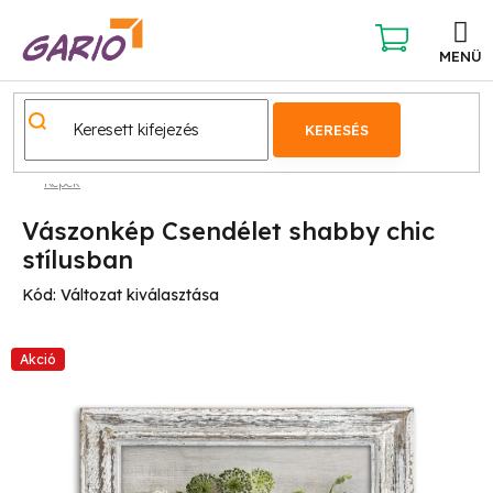
Ugrás
a
fő
KOSÁR
tartalomhoz
KERESÉS
Képek
Vászonkép Csendélet shabby chic
stílusban
Kód:
Változat kiválasztása
Akció