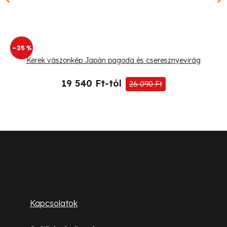
–25 %
Kerek vászonkép Japán pagoda és cseresznyevirág
19 540 Ft-tól
26 090 Ft
L
á
b
Ügyfélszolgálat
l
Kapcsolatok
é