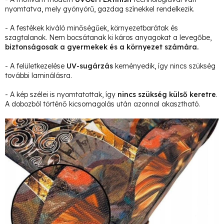
nyomtatva, mely gyönyörű, gazdag színekkel rendelkezik.
- A festékek kiváló minőségűek, környezetbarátak és
szagtalanok. Nem bocsátanak ki káros anyagokat a levegőbe,
biztonságosak a gyermekek és a környezet számára.
- A felületkezelése
UV-sugárzás
keményedik, így nincs szükség
további laminálásra.
- A kép szélei is nyomtatottak, így
nincs szükség külső keretre
.
A dobozból történő kicsomagolás után azonnal akasztható.