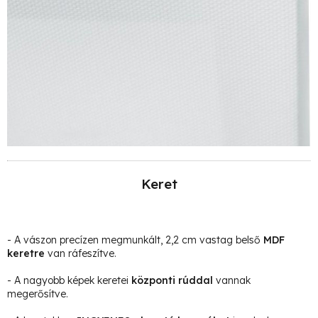
Keret
- A vászon precízen megmunkált, 2,2 cm vastag belső
MDF
keretre
van ráfeszítve.
- A nagyobb képek keretei
központi rúddal
vannak
megerősítve.