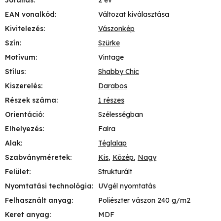
EAN vonalkód
:
Változat kiválasztása
Kivitelezés
:
Vászonkép
Szín
:
Szürke
Motívum
:
Vintage
Stílus
:
Shabby Chic
Kiszerelés
:
Darabos
Részek száma
:
1 részes
Orientáció
:
Szélességban
Elhelyezés
:
Falra
Alak
:
Téglalap
Szabványméretek
:
Kis
,
Közép
,
Nagy
Felület
:
Strukturált
Nyomtatási technológia
:
UVgél nyomtatás
Felhasznált anyag
:
Poliészter vászon 240 g/m2
Keret anyag
:
MDF