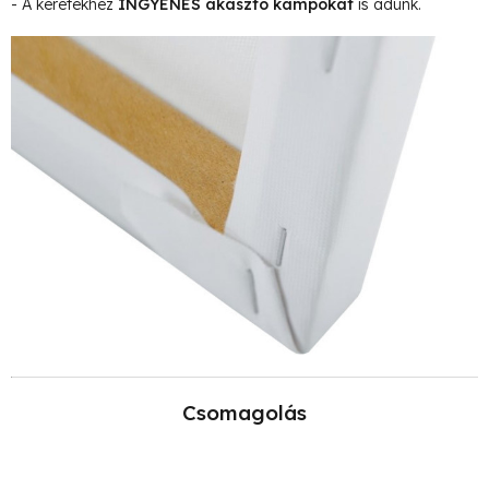
- A keretekhez
INGYENES akasztó kampókat
is adunk.
Csomagolás