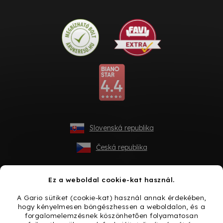
Slovenská republika
Česká republika
Ez a weboldal cookie-kat használ.
A Gario sütiket (cookie-kat) használ annak érdekében,
hogy kényelmesen böngészhessen a weboldalon, és a
forgalomelemzésnek köszönhetően folyamatosan