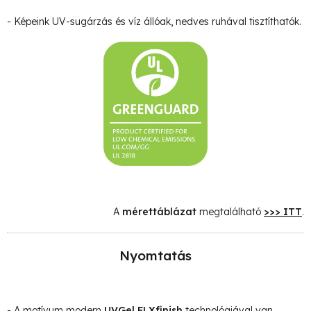
- Képeink UV-sugárzás és víz állóak, nedves ruhával tisztíthatók.
A
mérettáblázat
megtalálható
>>> ITT
.
Nyomtatás
- A motívum modern
UVGel FLXfinish
technológiával van