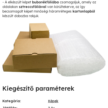
- A elkészült képet
buborékfóliába
csomagoljuk, amely az
oldalakon
sztreccsfóliával
van körültekerve, az így
becsomagolt képet minőségi háromréteges
kartonlapból
készült dobozba rakjuk.
Kiegészítő paraméterek
Kategória
:
Képek
Jótállás
:
2 év