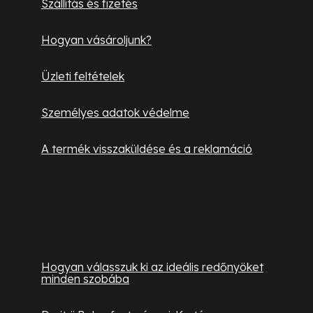
Szállítás és fizetés
c
Hogyan vásároljunk?
Üzleti feltételek
Személyes adatok védelme
A termék visszaküldése és a reklamáció
Hasznos információk
Hogyan válasszuk ki az ideális redőnyöket
minden szobába