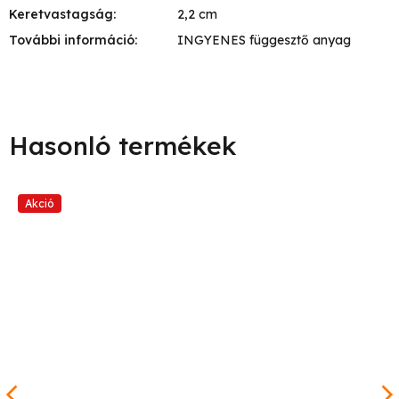
Keretvastagság
:
2,2 cm
További információ
:
INGYENES függesztő anyag
Akció