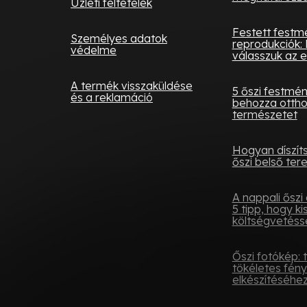
Üzleti feltételek
Festett festm
Személyes adatok
reprodukciók: 
védelme
válasszuk az e
A termék visszaküldése
5 őszi festmé
és a reklamáció
behozza otth
természetet
Hogyan díszít
őszi belső tere
A nappali őszi 
5 tipp, hogy ki
költségvetésse
Őszi fotókép: 
tökéletes fén
elkészítéséhe