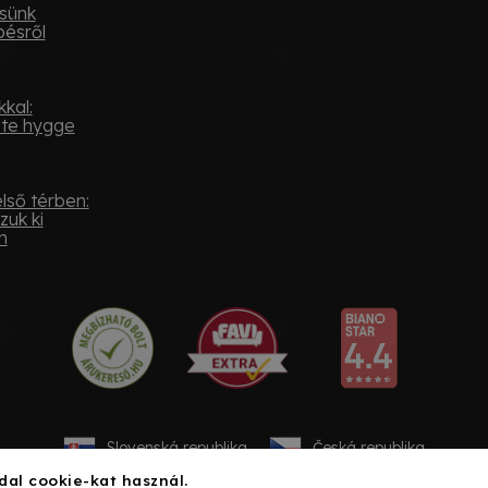
sünk
pésről
kal:
ste hygge
lső térben:
zuk ki
n
Slovenská republika
Česká republika
dal cookie-kat használ.