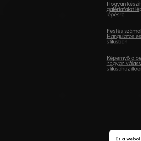
Hogyan készít
galériafalat lé
lépésre
Festés számok
Hangulatos e
stílusban
Képernyő a be
hogyan válass
stílusához illőe
Ez a webol