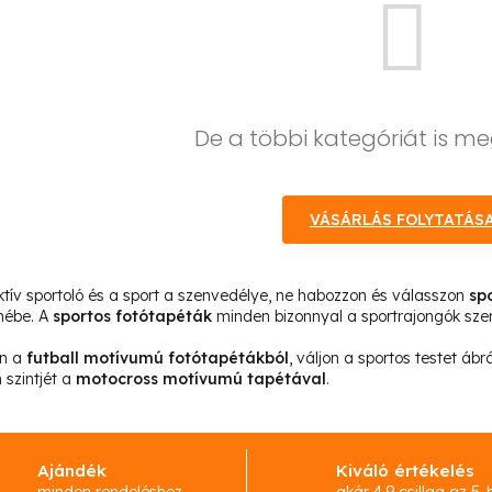
De a többi kategóriát is me
VÁSÁRLÁS FOLYTATÁS
tív sportoló és a sport a szenvedélye, ne habozzon és válasszon
sp
mébe. A
sportos fotótapéták
minden bizonnyal a sportrajongók szemé
on a
futball motívumú fotótapétákból
, váljon a sportos testet áb
 szintjét a
motocross motívumú tapétával
.
Ajándék
Kiváló értékelés