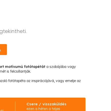
gtekintheti.
A
ort motívumú fotótapétát
a szobájába vagy
t is felcsillantják.
rázoló fotótapéta az inspirációjává, vagy emelje az
Csere / visszaküldés
ezen a héten a teljes