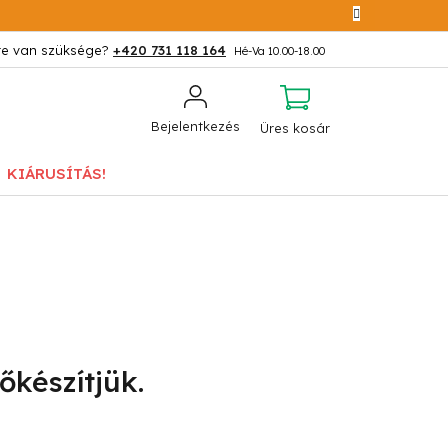
+420 731 118 164
KOSÁR
Bejelentkezés
Üres kosár
KIÁRUSÍTÁS!
őkészítjük.