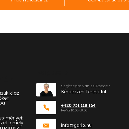
minden rendeléshez
akár 4,9 csillag az 5-
Kapcsolat
ciók
Segítségre van szüksége?
Kérdezzen Teresatól
zuk ki az
öket
ba
+420 731 118 164
festményei:
zet, amely
info
@
gario.hu
az irányt