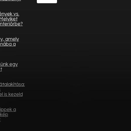
ények vs.
Melyiket
nteriőrbe?
ny, amely
onába a
sünk egy
t
átalakítása:
s
l is kezeld
tippek a
ykép
z