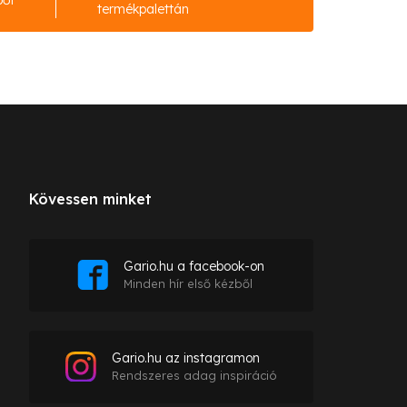
ből
termékpalettán
Kövessen minket
Gario.hu a facebook-on
Minden hír első kézből
Gario.hu az instagramon
Rendszeres adag inspiráció