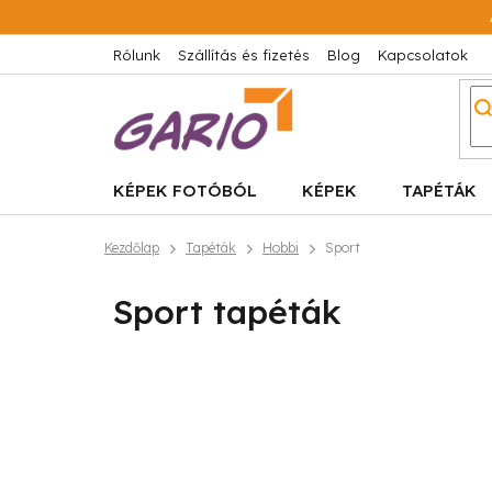
Ugrás
a
fő
Rólunk
Szállítás és fizetés
Blog
Kapcsolatok
tartalomhoz
KÉPEK FOTÓBÓL
KÉPEK
TAPÉTÁK
Kezdőlap
Tapéták
Hobbi
Sport
Sport tapéták
O
l
d