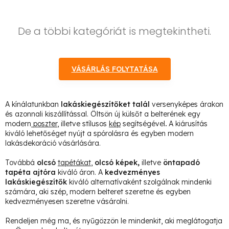
De a többi kategóriát is megtekintheti.
VÁSÁRLÁS FOLYTATÁSA
A kínálatunkban
lakáskiegészítőket talál
versenyképes árakon
és azonnali kiszállítással. Öltsön új külsőt a belterének egy
modern
poszter
, illetve stílusos
kép
segítségével
.
A kiárusítás
kiváló lehetőséget nyújt a spórolásra és egyben modern
lakásdekoráció vásárlására.
Továbbá
olcsó
tapétákat
,
olcsó képek
,
illetve
öntapadó
tapéta ajtóra
kiváló áron. A
kedvezményes
lakáskiegészítők
kiváló alternatívaként szolgálnak mindenki
számára, aki szép, modern belteret szeretne és egyben
kedvezményesen szeretne vásárolni.
Rendeljen még ma, és nyűgözzön le mindenkit, aki meglátogatja