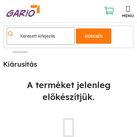
Ugrás
a
fő
KOSÁR
tartalomhoz
KERESÉS
Kezdőlap
Kiárusítás
A terméket jelenleg
előkészítjük.