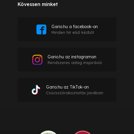
Kövessen minket
Gario.hu a facebook-on
Minden hír első kézből
Gario.hu az instagramon
Rendszeres adag inspiráció
Gario.hu az TikTok-on
Csúcsszórakoztatás javában