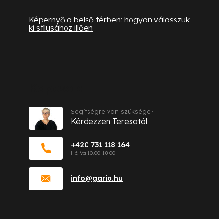
Képernyő a belső térben: hogyan válasszuk
ki stílusához illően
Kapcsolat
Segítségre van szüksége?
Kérdezzen Teresatól
+420 731 118 164
info
@
gario.hu