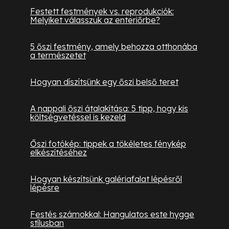
Festett festmények vs. reprodukciók:
Melyiket válasszuk az enteriőrbe?
5 őszi festmény, amely behozza otthonába
a természetet
Hogyan díszítsünk egy őszi belső teret
A nappali őszi átalakítása: 5 tipp, hogy kis
költségvetéssel is kezeld
Őszi fotókép: tippek a tökéletes fénykép
elkészítéséhez
Hogyan készítsünk galériafalat lépésről
lépésre
Festés számokkal: Hangulatos este hygge
stílusban