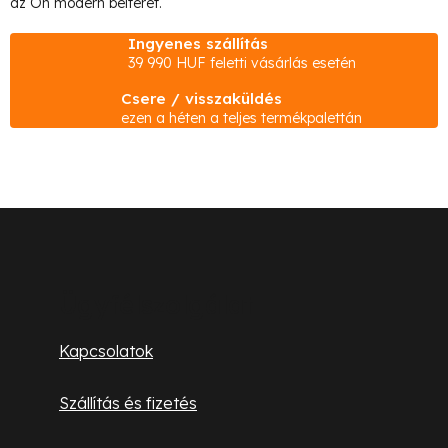
az Ön modern belterét.
Ingyenes szállítás
39 990 HUF feletti vásárlás esetén
Csere / visszaküldés
ezen a héten a teljes termékpalettán
L
á
b
Ügyfélszolgálat
l
Kapcsolatok
é
Szállítás és fizetés
c