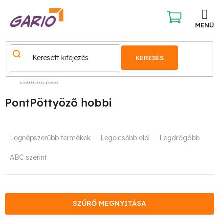
Ugrás
a
fő
KOSÁR
tartalomhoz
KERESÉS
PontPöttyöző
PontPöttyöző hobbi
T
Legnépszerűbb termékek
Legolcsóbb elöl
Legdrágább
e
ABC szerint
r
m
é
SZŰRŐ MEGNYITÁSA