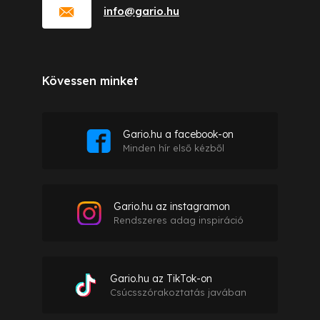
info
@
gario.hu
Kövessen minket
Gario.hu a facebook-on
Minden hír első kézből
Gario.hu az instagramon
Rendszeres adag inspiráció
Gario.hu az TikTok-on
Csúcsszórakoztatás javában