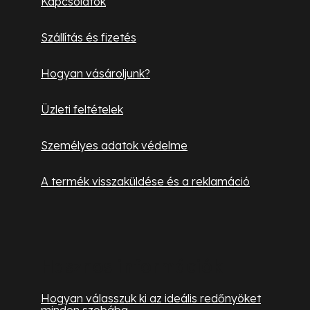
Kapcsolatok
s
é
e
Szállítás és fizetés
l
c
e
Hogyan vásároljunk?
m
e
Üzleti feltételek
i
Személyes adatok védelme
A termék visszaküldése és a reklamáció
Hasznos információk
Hogyan válasszuk ki az ideális redőnyöket