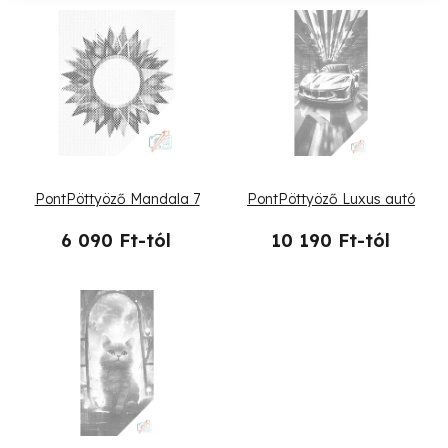
k
T
e
e
k
r
r
m
e
é
PontPöttyöző Mandala 7
PontPöttyöző Luxus autó
n
k
6 090 Ft-tól
10 190 Ft-tól
d
e
e
k
z
l
é
i
s
s
e