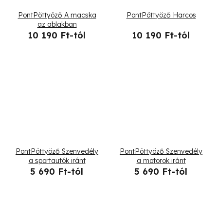
t
PontPöttyöző A macska
PontPöttyöző Harcos
á
az ablakban
10 190 Ft-tól
10 190 Ft-tól
j
a
PontPöttyöző Szenvedély
PontPöttyöző Szenvedély
a sportautók iránt
a motorok iránt
5 690 Ft-tól
5 690 Ft-tól