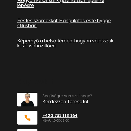
Hogyan készítsünk galériafalat lépésről
lépésre
Festés számokkal: Hangulatos este hygge
stílusban
Képernyő a belső térben: hogyan válasszuk
ki stílusához illően
Kapcsolat
Segítségre van szüksége?
Kérdezzen Teresatól
+420 731 118 164