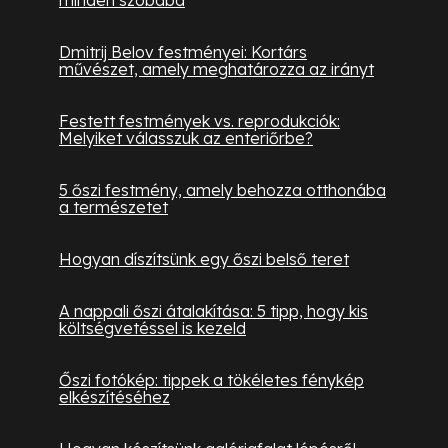
minden szobába
Dmitrij Belov festményei: Kortárs
művészet, amely meghatározza az irányt
Festett festmények vs. reprodukciók:
Melyiket válasszuk az enteriőrbe?
5 őszi festmény, amely behozza otthonába
a természetet
Hogyan díszítsünk egy őszi belső teret
A nappali őszi átalakítása: 5 tipp, hogy kis
költségvetéssel is kezeld
Őszi fotókép: tippek a tökéletes fénykép
elkészítéséhez