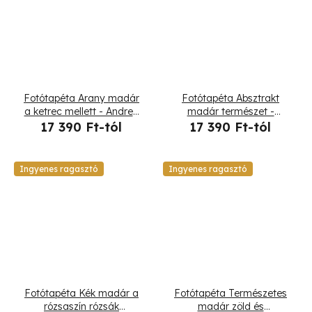
Fotótapéta Arany madár
Fotótapéta Absztrakt
a ketrec mellett - Andrea
madár természet -
Haase
Andrea Haase
17 390 Ft-tól
17 390 Ft-tól
Ingyenes ragasztó
Ingyenes ragasztó
Fotótapéta Kék madár a
Fotótapéta Természetes
rózsaszín rózsák
madár zöld és