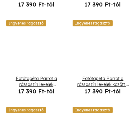
hátterében - Andrea
narancssárga levelek -
17 390 Ft-tól
17 390 Ft-tól
Haase
Andrea Haase
Ingyenes ragasztó
Ingyenes ragasztó
Fotótapéta Parrot a
Fotótapéta Parrot a
rózsaszín levelek
rózsaszín levelek között -
hátterében - Andrea
Andrea Haase
17 390 Ft-tól
17 390 Ft-tól
Haase
Ingyenes ragasztó
Ingyenes ragasztó