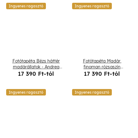
Ingyenes ragasztó
Ingyenes ragasztó
Fotótapéta Bézs háttér
Fotótapéta Madár,
madárállatok - Andrea
finoman rózsaszín
Haase
akcentussal a háttérben -
17 390 Ft-tól
17 390 Ft-tól
Andrea Haase
Ingyenes ragasztó
Ingyenes ragasztó