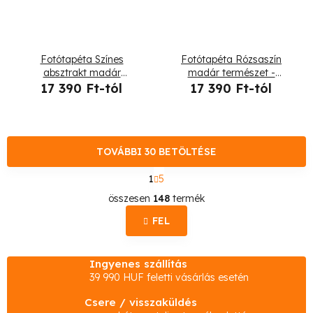
Fotótapéta Színes
Fotótapéta Rózsaszín
absztrakt madár
madár természet -
természet - Andrea
Andrea Haase
17 390 Ft-tól
17 390 Ft-tól
Haase
TOVÁBBI 30 BETÖLTÉSE
L
1
5
a
L
p
összesen
148
termék
o
i
z
FEL
s
á
s
t
Ingyenes szállítás
a
39 990 HUF feletti vásárlás esetén
i
Csere / visszaküldés
r