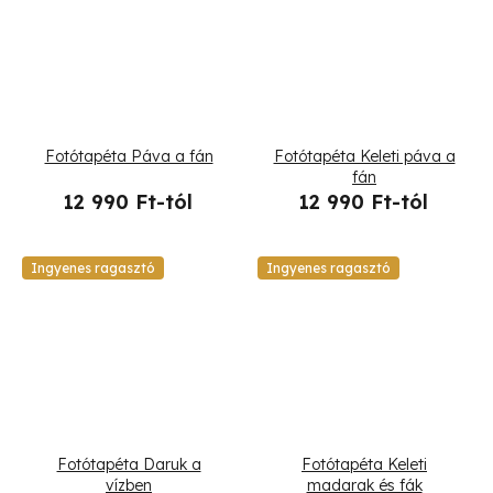
Fotótapéta Páva a fán
Fotótapéta Keleti páva a
fán
12 990 Ft-tól
12 990 Ft-tól
Ingyenes ragasztó
Ingyenes ragasztó
Fotótapéta Daruk a
Fotótapéta Keleti
vízben
madarak és fák