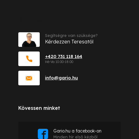
Kapcsolat
Segítségre van szüksége?
Kérdezzen Teresatól
+420 731 118 164
info
@
gario.hu
Kövessen minket
Gario.hu a facebook-on
Minden hír első kézből