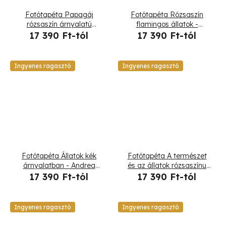
Fotótapéta Papagáj
Fotótapéta Rózsaszín
rózsaszín árnyalatú
flamingos állatok -
természetben - Andrea
Andrea Haase
17 390 Ft-tól
17 390 Ft-tól
Haase
Ingyenes ragasztó
Ingyenes ragasztó
Fotótapéta Állatok kék
Fotótapéta A természet
árnyalatban - Andrea
és az állatok rózsaszínu
Haase
árnyalatokban - Andrea
17 390 Ft-tól
17 390 Ft-tól
Haase
Ingyenes ragasztó
Ingyenes ragasztó