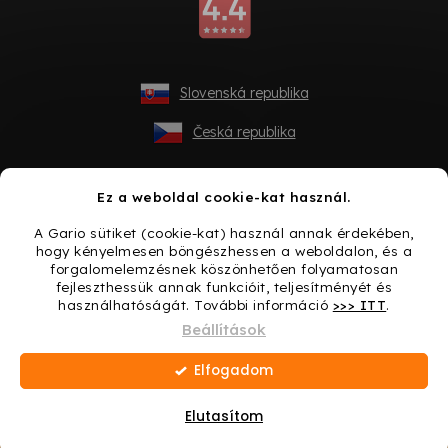
Slovenská republika
Česká republika
Ez a weboldal cookie-kat használ.
A Gario sütiket (cookie-kat) használ annak érdekében,
hogy kényelmesen böngészhessen a weboldalon, és a
forgalomelemzésnek köszönhetően folyamatosan
fejleszthessük annak funkcióit, teljesítményét és
használhatóságát. További információ
>>> ITT
.
Shoptet készítette
Beállítások
Elfogadom
Copyright 2026
Gario.hu
. Minden jog fenntartva.
Süti
beállítások szerkesztése
Elutasítom
Ajándék minden vásárláshoz → Lepje meg magát még
ma!