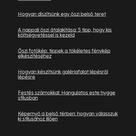
Hogyan díszítsünk egy őszi belső teret
A nappali őszi átalakítása: 5 tipp, hogy kis
költségvetéssel is kezeld
Őszi fotókép: tippek a tökéletes fénykép
elkészítéséhez
Hogyan készítsünk galériafalat lépésről
lépésre
Festés számokkal: Hangulatos este hygge
stílusban
Képernyő a belső térben: hogyan válasszuk
ki stílusához illően