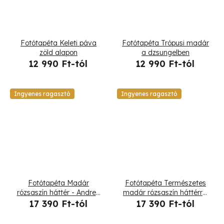
Fotótapéta Keleti páva
Fotótapéta Trópusi madár
zöld alapon
a dzsungelben
12 990 Ft-tól
12 990 Ft-tól
Ingyenes ragasztó
Ingyenes ragasztó
Fotótapéta Madár
Fotótapéta Természetes
rózsaszín háttér - Andrea
madár rózsaszín háttérrel
Haase
- Andrea Haase
17 390 Ft-tól
17 390 Ft-tól