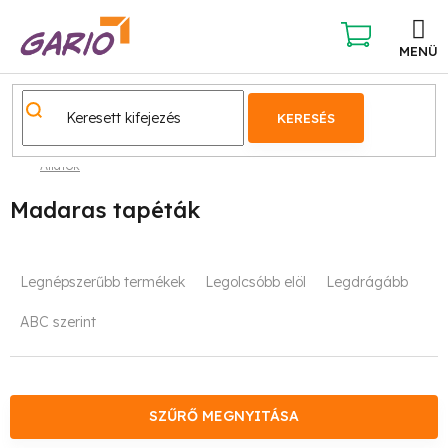
Ugrás
a
fő
KOSÁR
tartalomhoz
KERESÉS
Állatok
Madaras tapéták
T
Legnépszerűbb termékek
Legolcsóbb elöl
Legdrágább
e
ABC szerint
r
m
é
SZŰRŐ MEGNYITÁSA