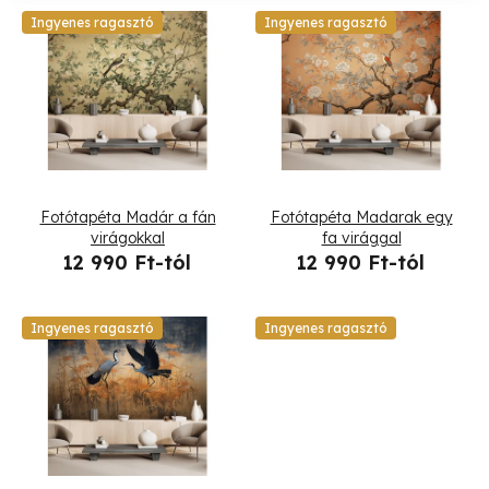
k
T
Ingyenes ragasztó
Ingyenes ragasztó
e
e
k
r
r
m
e
é
Fotótapéta Madár a fán
Fotótapéta Madarak egy
n
k
virágokkal
fa virággal
12 990 Ft-tól
12 990 Ft-tól
d
e
e
k
Ingyenes ragasztó
Ingyenes ragasztó
z
l
é
i
s
s
e