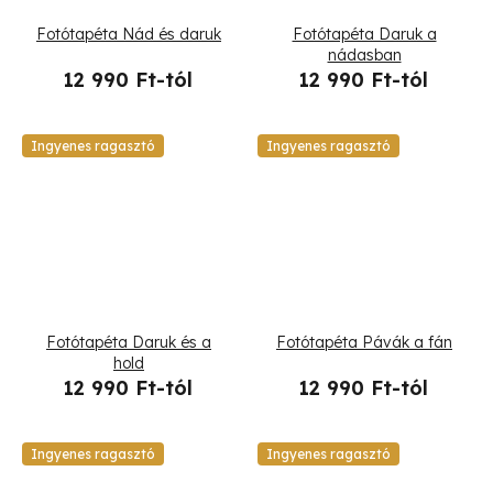
t
Fotótapéta Nád és daruk
Fotótapéta Daruk a
á
nádasban
12 990 Ft-tól
12 990 Ft-tól
j
a
Ingyenes ragasztó
Ingyenes ragasztó
Fotótapéta Daruk és a
Fotótapéta Pávák a fán
hold
12 990 Ft-tól
12 990 Ft-tól
Ingyenes ragasztó
Ingyenes ragasztó