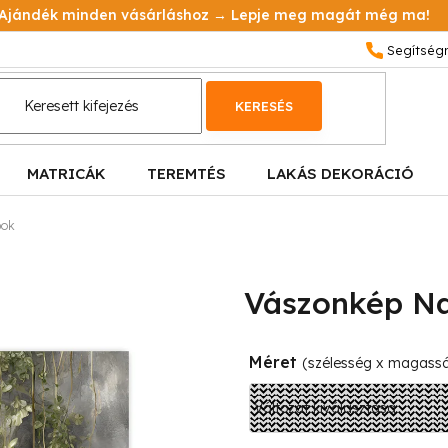
Ajándék minden vásárláshoz → Lepje meg magát még ma!
KERESÉS
MATRICÁK
TEREMTÉS
LAKÁS DEKORÁCIÓ
pok
Vászonkép Na
Méret
(szélesség x magass