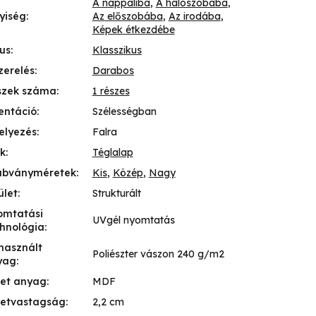
A nappaliba
,
A hálószobába
,
yiség
:
Az előszobába
,
Az irodába
,
Képek étkezdébe
lus
:
Klasszikus
zerelés
:
Darabos
szek száma
:
1 részes
entáció
:
Szélességban
elyezés
:
Falra
k
:
Téglalap
abványméretek
:
Kis
,
Közép
,
Nagy
ület
:
Strukturált
omtatási
UVgél nyomtatás
hnológia
:
használt
Poliészter vászon 240 g/m2
yag
:
ret anyag
:
MDF
retvastagság
:
2,2 cm