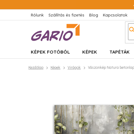
Ugrás
a
fő
Rólunk
Szállítás és fizetés
Blog
Kapcsolatok
tartalomhoz
KÉPEK FOTÓBÓL
KÉPEK
TAPÉTÁK
Kezdőlap
Képek
Virágok
Vászonkép Natura betonla