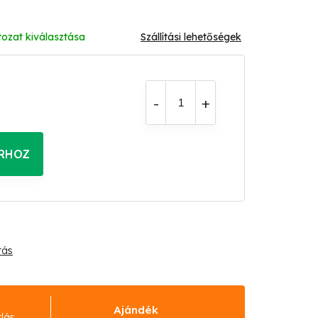
tozat kiválasztása
Szállítási lehetőségek
RHOZ
tás
Ajándék
rlás