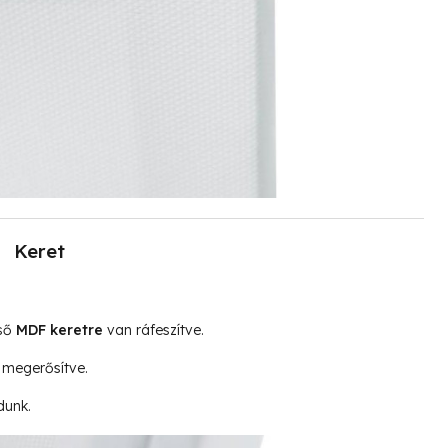
Keret
lső
MDF keretre
van ráfeszítve.
megerősítve.
dunk.