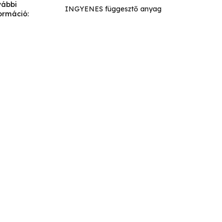
vábbi
INGYENES függesztő anyag
ormáció
: