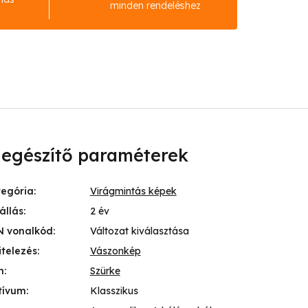
minden rendeléshez
iegészítő paraméterek
tegória
:
Virágmintás képek
állás
:
2 év
N vonalkód
:
Változat kiválasztása
itelezés
:
Vászonkép
n
:
Szürke
tívum
:
Klasszikus