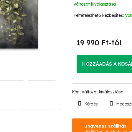
Változat kiválasztása
Vál
19 990 Ft
-tól
Egységár:
HOZZÁADÁS A KOSÁ
Kód:
Változat kiválasztása
Kérdés
Megosz
Ingyenes szállítás
39 990 HUF feletti vásá