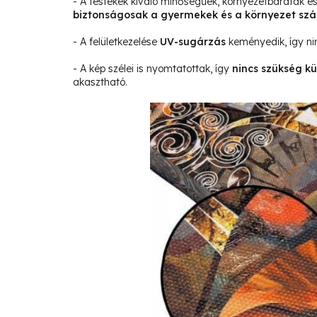
- A festékek kiváló minőségűek, környezetbarátak 
biztonságosak a gyermekek és a környezet sz
- A felületkezelése
UV-sugárzás
keményedik, így ni
- A kép szélei is nyomtatottak, így
nincs szükség kü
akasztható.