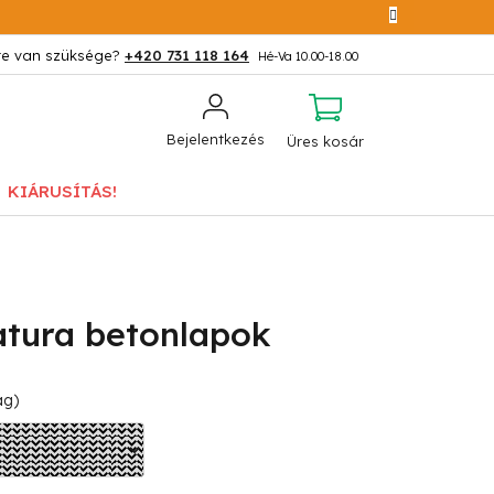
+420 731 118 164
KOSÁR
Bejelentkezés
Üres kosár
KIÁRUSÍTÁS!
tura betonlapok
ág)