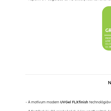
N
- A motívum modern
UVGel FLXfinish
technológiáva