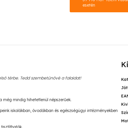
esetén
K
ső térbe. Tedd szembetűnővé a falaidat!
Ka
Jót
EA
ja még mindig hihetetlenül népszerűek.
Kiv
peink iskolákban, óvodákban és egészségügyi intézményekben
Szí
Mo
tisztíthatók.