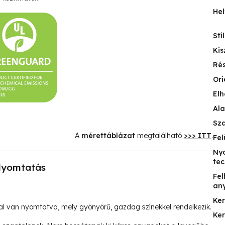
Hel
Stí
Kis
Ré
Ori
Elh
Ala
Sz
A
mérettáblázat
megtalálható
>>> ITT
.
Fel
Ny
tec
yomtatás
Fel
an
Ke
l van nyomtatva, mely gyönyörű, gazdag színekkel rendelkezik.
Ke