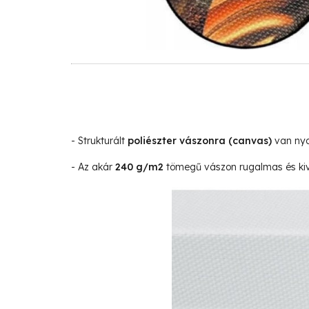
- Strukturált
poliészter vászonra
(canvas)
van nyo
- Az akár
240 g/m2
tömegű vászon rugalmas és kivá