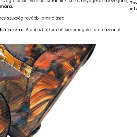
és szagtalanok. Nem bocsátanak ki káros anyagokat a levegőbe,
To
ámára.
inf
ncs szükség további laminálásra.
lső keretre
. A dobozból történő kicsomagolás után azonnal