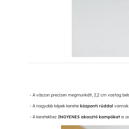
- A vászon precízen megmunkált, 2,2 cm vastag be
- A nagyobb képek keretei
központi rúddal
vannak 
- A keretekhez
INGYENES akasztó kampókat
is a