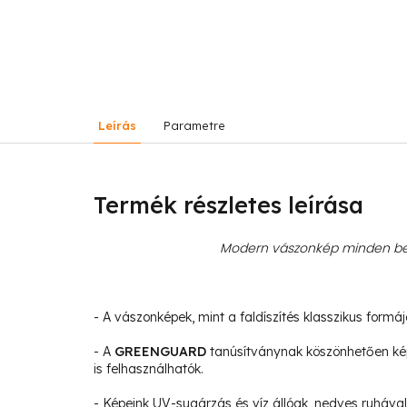
Leírás
Parametre
Termék részletes leírása
Modern vászonkép minden bel
- A vászonképek, mint a faldíszítés klasszikus formá
- A
GREENGUARD
tanúsítványnak köszönhetően ké
is felhasználhatók.
- Képeink UV-sugárzás és víz állóak, nedves ruhával 