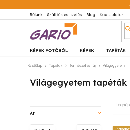
Ugrás
a
fő
Rólunk
Szállítás és fizetés
Blog
Kapcsolatok
tartalomhoz
KÉPEK FOTÓBÓL
KÉPEK
TAPÉTÁK
Kezdőlap
Tapéták
Természet és táj
Világegyetem
Világegyetem tapéták
O
T
Legnép
l
e
Ár
d
r
Ingyene
15690
Ft
78190
Ft