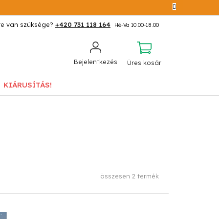
+420 731 118 164
KOSÁR
Bejelentkezés
Üres kosár
KIÁRUSÍTÁS!
összesen
2
termék