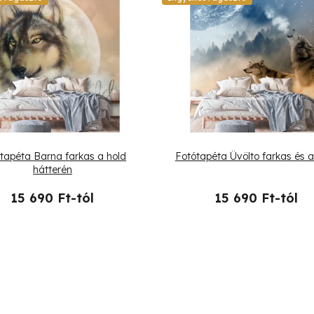
tapéta Barna farkas a hold
Fotótapéta Üvölto farkas és 
hátterén
15 690 Ft-tól
15 690 Ft-tól
L
i
s
t