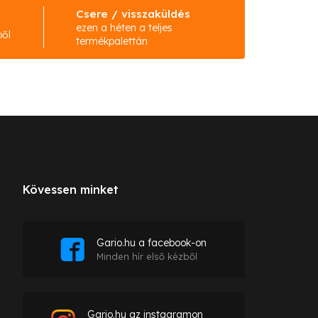
Csere / visszaküldés
ezen a héten a teljes
ből
termékpalettán
Kövessen minket
Gario.hu a facebook-on
Minden hír első kézből
Gario.hu az instagramon