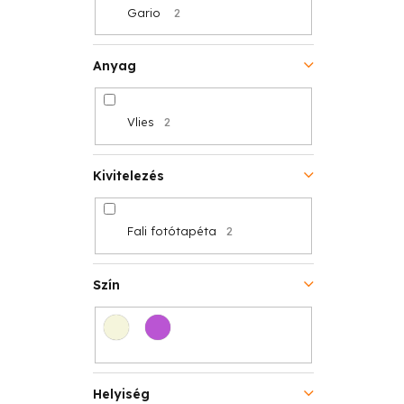
Gario
2
á
s
j
e
Anyag
a
Vlies
2
Kivitelezés
Fali fotótapéta
2
Szín
Helyiség