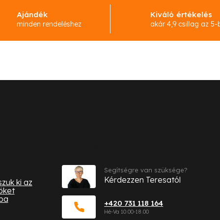
Ajándék
Kiváló értékelés
minden rendeléshez
akár 4,9 csillag az 5-
Kapcsolat
ciók
Segítségre van szüksége?
Kérdezzen Teresatól
zuk ki az
öket
ba
+420 731 118 164