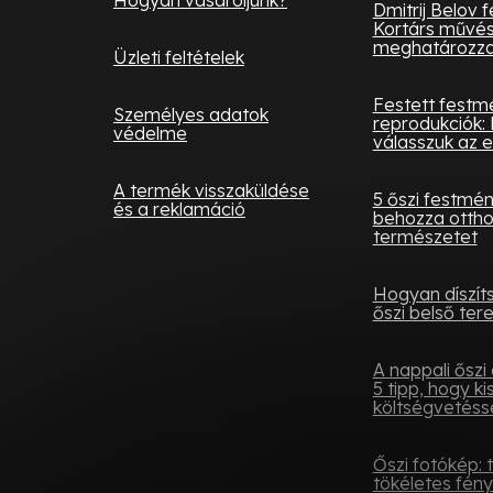
Hogyan vásároljunk?
Dmitrij Belov 
Kortárs művés
meghatározza 
Üzleti feltételek
Festett festm
Személyes adatok
reprodukciók: 
védelme
válasszuk az e
A termék visszaküldése
5 őszi festmé
és a reklamáció
behozza otth
természetet
Hogyan díszít
őszi belső tere
A nappali őszi 
5 tipp, hogy ki
költségvetésse
Őszi fotókép: 
tökéletes fén