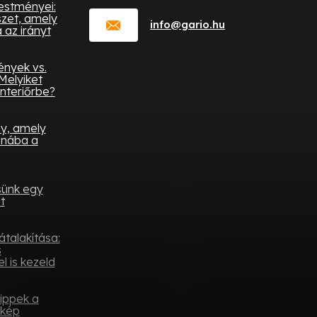
festményei:
zet, amely
info
@
gario.hu
az irányt
ények vs.
Melyiket
nteriőrbe?
ny, amely
onába a
sünk egy
t
átalakítása:
s
l is kezeld
tippek a
ykép