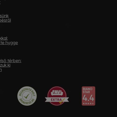
z
sünk
pésről
kal:
ste hygge
lső térben:
zuk ki
n