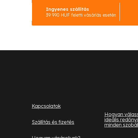
Ingyenes szállítás
39 990 HUF feletti vásárlás esetén
L
á
b
l
Ügyfélszolgálat
Hasznos
informá
é
Kapcsolatok
c
Hogyan válass
ideális redőny
Szállítás és fizetés
minden szobá