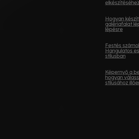
elkészítéséhe
Hogyan készít
galériafalat lé
lépésre
Festés számok
Hangulatos e
stílusban
Képernyő a be
hogyan válass
stílusához illőe