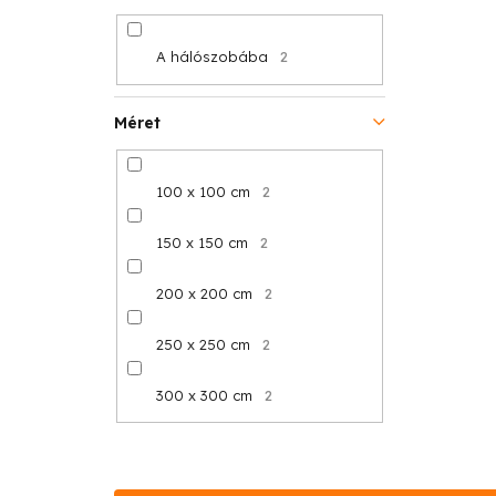
A hálószobába
2
Méret
100 x 100 cm
2
150 x 150 cm
2
200 x 200 cm
2
250 x 250 cm
2
300 x 300 cm
2