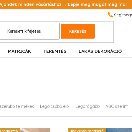
Ajándék minden vásárláshoz → Lepje meg magát még ma!
KERESÉS
MATRICÁK
TEREMTÉS
LAKÁS DEKORÁCIÓ
szerűbb termékek
Legolcsóbb elöl
Legdrágább
ABC szerint
s ragasztó
Ingyenes ragasztó