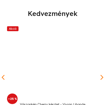
Kedvezmények
Akció
–25 %
Vászonkép Cherry készlet - Vivian Lihonde