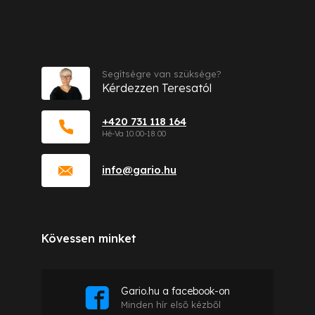
Kapcsolat
Segítségre van szüksége?
Kérdezzen Teresatól
+420 731 118 164
info
@
gario.hu
Kövessen minket
Gario.hu a facebook-on
Minden hír első kézből