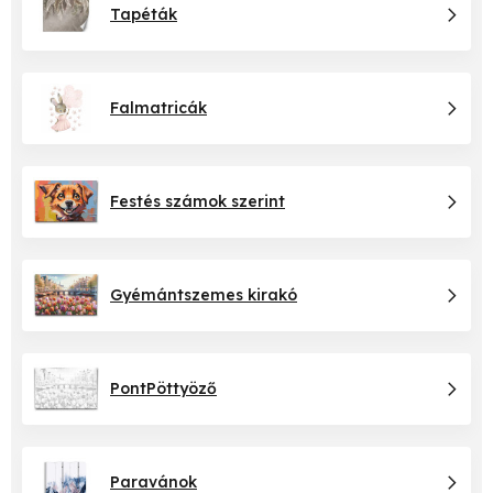
Tapéták
Falmatricák
Festés számok szerint
Gyémántszemes kirakó
PontPöttyöző
Paravánok