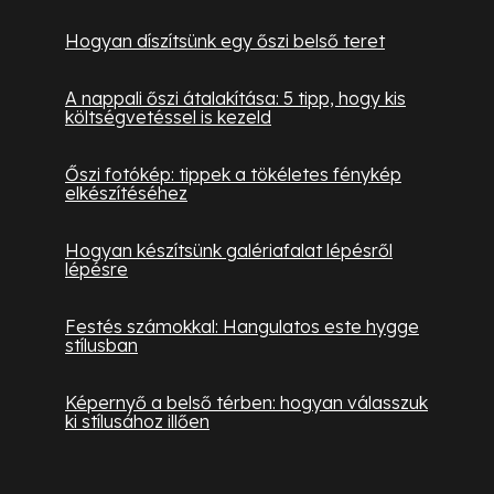
Hogyan díszítsünk egy őszi belső teret
A nappali őszi átalakítása: 5 tipp, hogy kis
költségvetéssel is kezeld
Őszi fotókép: tippek a tökéletes fénykép
elkészítéséhez
Hogyan készítsünk galériafalat lépésről
lépésre
Festés számokkal: Hangulatos este hygge
stílusban
Képernyő a belső térben: hogyan válasszuk
ki stílusához illően