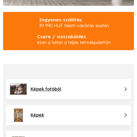
Ingyenes szállítás
39 990 HUF feletti vásárlás esetén
Csere / visszaküldés
ezen a héten a teljes termékpalettán
Képek fotóból
Képek