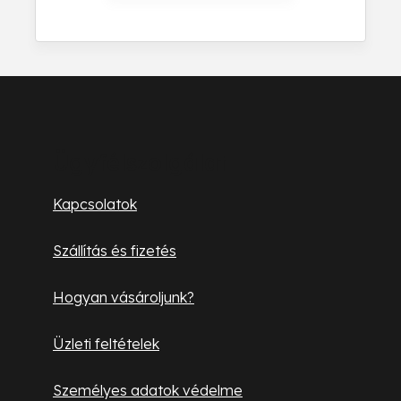
L
á
b
Ügyfélszolgálat
l
Kapcsolatok
é
Szállítás és fizetés
c
Hogyan vásároljunk?
Üzleti feltételek
Személyes adatok védelme