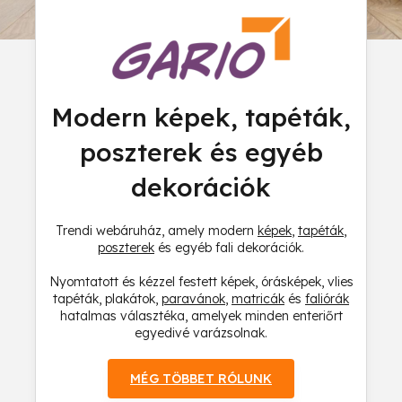
Modern képek, tapéták,
poszterek és egyéb
dekorációk
Trendi webáruház, amely modern
képek
,
tapéták
,
poszterek
és egyéb fali dekorációk.
Nyomtatott és kézzel festett képek, órásképek, vlies
tapéták, plakátok,
paravánok
,
matricák
és
faliórák
hatalmas választéka, amelyek minden enteriőrt
egyedivé varázsolnak.
MÉG TÖBBET RÓLUNK