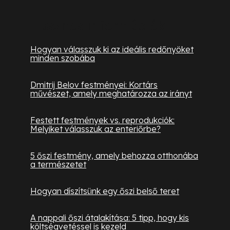
Hasznos információk
Hogyan válasszuk ki az ideális redőnyöket
minden szobába
Dmitrij Belov festményei: Kortárs
művészet, amely meghatározza az irányt
Festett festmények vs. reprodukciók:
Melyiket válasszuk az enteriőrbe?
5 őszi festmény, amely behozza otthonába
a természetet
Hogyan díszítsünk egy őszi belső teret
A nappali őszi átalakítása: 5 tipp, hogy kis
költségvetéssel is kezeld