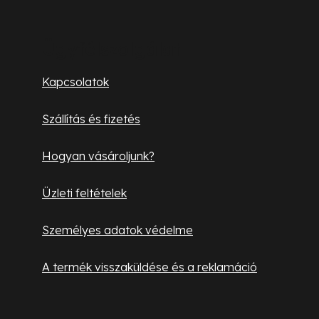
y
á
í
b
t
Ügyfélszolgálat
á
l
Kapcsolatok
s
é
e
Szállítás és fizetés
l
c
e
Hogyan vásároljunk?
m
e
Üzleti feltételek
i
Személyes adatok védelme
A termék visszaküldése és a reklamáció