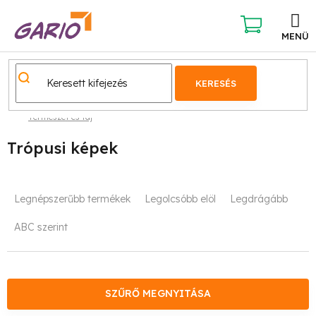
Ugrás
a
fő
KOSÁR
tartalomhoz
KERESÉS
Természet és táj
Trópusi képek
T
Legnépszerűbb termékek
Legolcsóbb elöl
Legdrágább
e
ABC szerint
r
m
é
SZŰRŐ MEGNYITÁSA