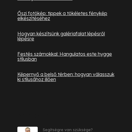
Őszi fotókép: tippek a tökéletes fénykép
elkészítéséhez
Hogyan készítsünk galériafalat lépésről
lépésre
Festés számokkal: Hangulatos este hygge
stílusban
Képernyő a belső térben: hogyan válasszuk
ki stílusához illően
Kapcsolat
Segítségre van szüksége?