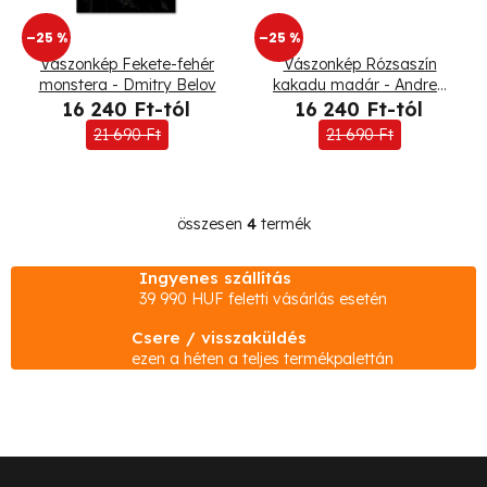
t
–25 %
–25 %
á
Vászonkép Fekete-fehér
Vászonkép Rózsaszín
monstera - Dmitry Belov
kakadu madár - Andrea
j
Haase
16 240 Ft-tól
16 240 Ft-tól
a
21 690 Ft
21 690 Ft
összesen
4
termék
L
i
Ingyenes szállítás
s
39 990 HUF feletti vásárlás esetén
t
Csere / visszaküldés
a
ezen a héten a teljes termékpalettán
i
r
á
n
L