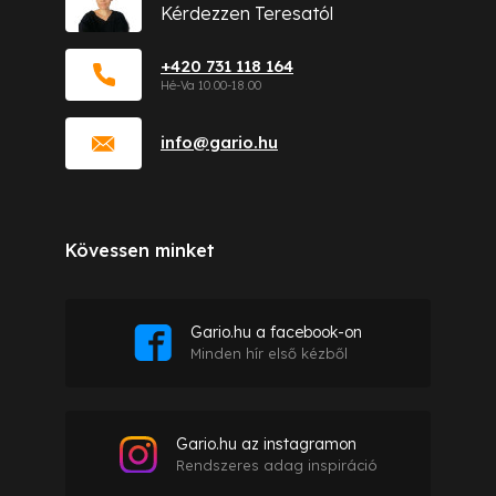
Kérdezzen Teresatól
+420 731 118 164
info
@
gario.hu
Kövessen minket
Gario.hu a facebook-on
Minden hír első kézből
Gario.hu az instagramon
Rendszeres adag inspiráció