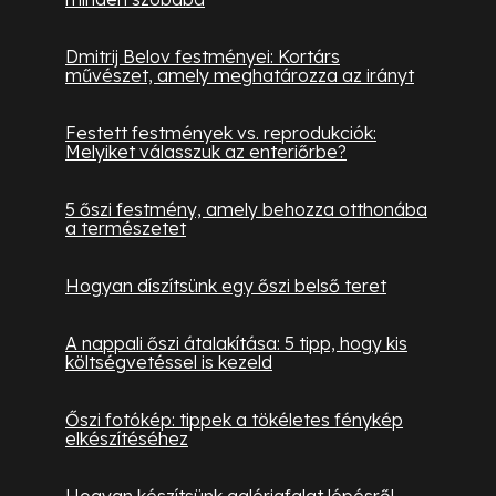
Dmitrij Belov festményei: Kortárs
művészet, amely meghatározza az irányt
Festett festmények vs. reprodukciók:
Melyiket válasszuk az enteriőrbe?
5 őszi festmény, amely behozza otthonába
a természetet
Hogyan díszítsünk egy őszi belső teret
A nappali őszi átalakítása: 5 tipp, hogy kis
költségvetéssel is kezeld
Őszi fotókép: tippek a tökéletes fénykép
elkészítéséhez
Hogyan készítsünk galériafalat lépésről