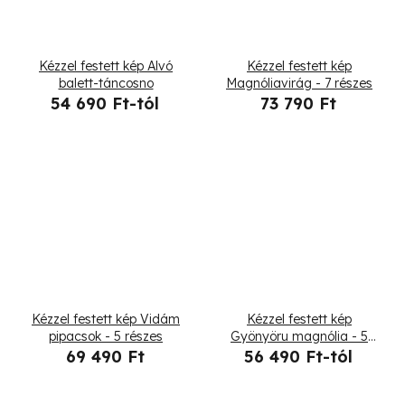
Kézzel festett kép Alvó
Kézzel festett kép
balett-táncosno
Magnóliavirág - 7 részes
54 690 Ft-tól
73 790 Ft
Kézzel festett kép Vidám
Kézzel festett kép
pipacsok - 5 részes
Gyönyöru magnólia - 5
részes
69 490 Ft
56 490 Ft-tól