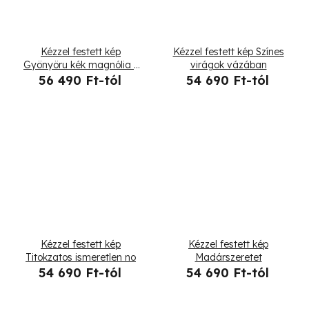
Kézzel festett kép
Kézzel festett kép Színes
Gyönyöru kék magnólia -
virágok vázában
5 részes
56 490 Ft-tól
54 690 Ft-tól
Kézzel festett kép
Kézzel festett kép
Titokzatos ismeretlen no
Madárszeretet
54 690 Ft-tól
54 690 Ft-tól