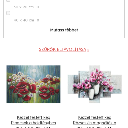
30 x 90 cm
0
40 x 40 cm
0
Mutass többet
SZŰRŐK ELTÁVOLÍTÁSA
T
e
r
m
é
Kézzel festett kép
Kézzel festett kép
k
Pipacsok a holdfényben
Rózsaszín magnóliák a