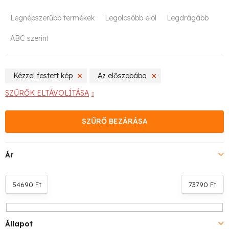
T
Legnépszerűbb termékek
Legolcsóbb elöl
Legdrágább
e
ABC szerint
r
m
Kézzel festett kép
Az előszobába
é
SZŰRŐK ELTÁVOLÍTÁSA
k
SZŰRŐ BEZÁRÁSA
e
k
Ár
r
e
54690
Ft
73790
Ft
n
Állapot