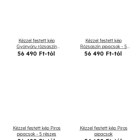
Kézzel festett kép
Kézzel festett kép
Gyönyöru rózsaszín
Rózsaszín pipacsok - 5
pipacsok - 5 részes
részes
56 490 Ft-tól
56 490 Ft-tól
Kézzel festett kép Piros
Kézzel festett kép Piros
pipacsok - 5 részes
pipacsok