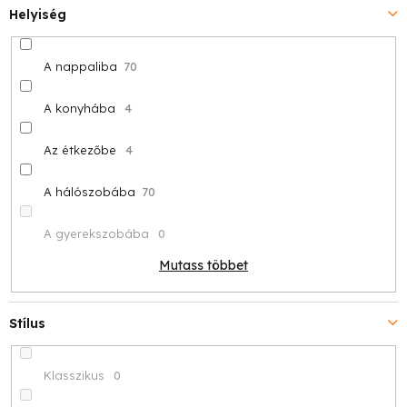
Helyiség
A nappaliba
70
A konyhába
4
Az étkezőbe
4
A hálószobába
70
A gyerekszobába
0
Mutass többet
Stílus
Klasszikus
0