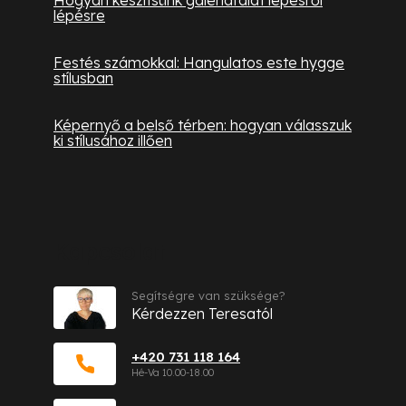
lépésre
Festés számokkal: Hangulatos este hygge
stílusban
Képernyő a belső térben: hogyan válasszuk
ki stílusához illően
Kapcsolat
Segítségre van szüksége?
Kérdezzen Teresatól
+420 731 118 164