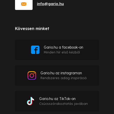
info
@
gario.hu
Kövessen minket
Gario.hu a facebook-on
Minden hír első kézből
Gario.hu az instagramon
Rendszeres adag inspiráció
Gario.hu az TikTok-on
Csúcsszórakoztatás javában