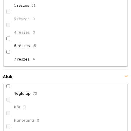
1 részes
51
3 részes
0
4 részes
0
5 részes
15
7 részes
4
Alak
Téglalap
70
Kör
0
Panoráma
0