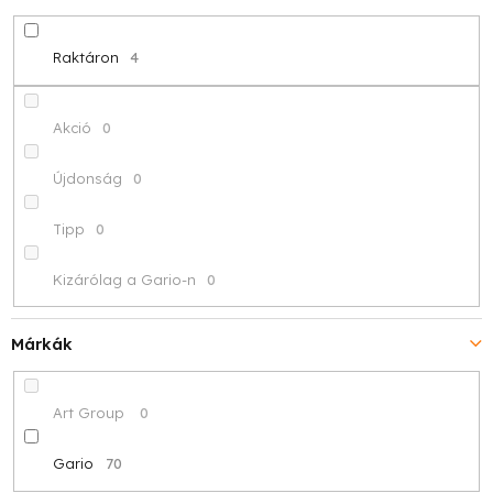
d
e
Raktáron
4
z
é
Akció
0
s
Újdonság
0
e
Tipp
0
Kizárólag a Gario-n
0
Márkák
Art Group
0
Gario
70