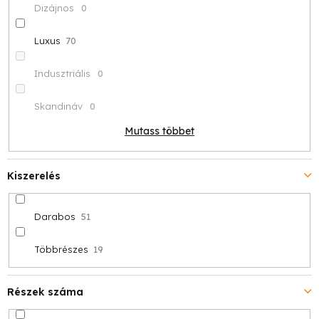
Dizájnos
0
Luxus
70
Indusztriális
0
Skandináv
0
Mutass többet
Kiszerelés
Darabos
51
Többrészes
19
Részek száma