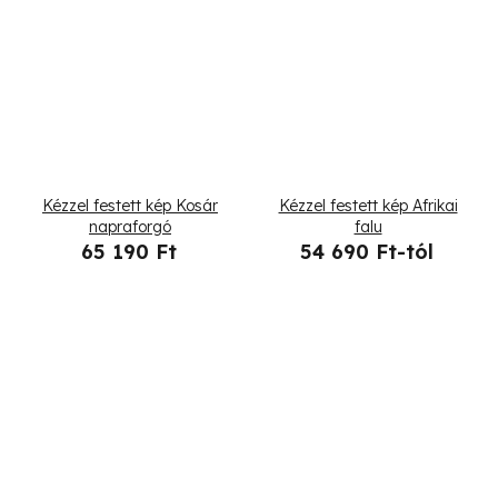
Kézzel festett kép Kosár
Kézzel festett kép Afrikai
napraforgó
falu
65 190 Ft
54 690 Ft-tól