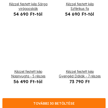
Kézzel festett kép Sárga
Kézzel festett kép
virágocskák
Szférikus fa
54 690 Ft-tól
54 690 Ft-tól
Kézzel festett kép
Kézzel festett kép
Napnyugta - 5 részes
Gyengéd Dáliák - 7 részes
56 490 Ft-tól
73 790 Ft
TOVÁBBI 30 BETÖLTÉSE