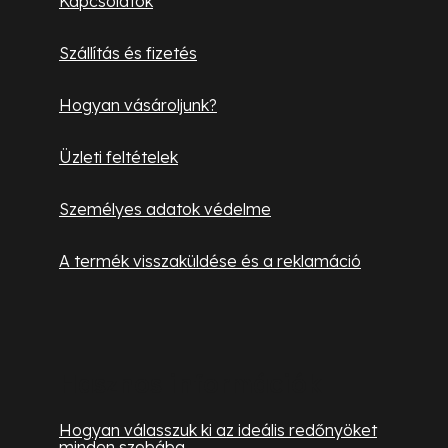
Kapcsolatok
e
é
m
Szállítás és fizetés
c
e
i
Hogyan vásároljunk?
Üzleti feltételek
Személyes adatok védelme
A termék visszaküldése és a reklamáció
Hasznos információk
Hogyan válasszuk ki az ideális redőnyöket
minden szobába