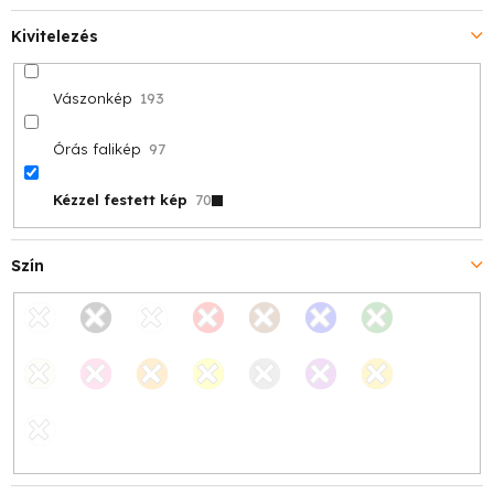
Kivitelezés
Vászonkép
193
Órás falikép
97
Kézzel festett kép
70
Szín