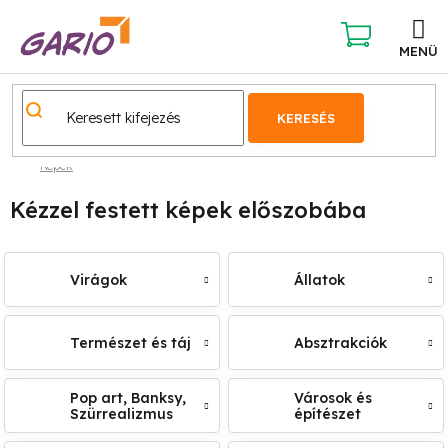
Ugrás
a
fő
KOSÁR
tartalomhoz
KERESÉS
Képek
Kézzel festett képek előszobába
Virágok
Állatok
Természet és táj
Absztrakciók
Pop art, Banksy,
Városok és
Szürrealizmus
építészet