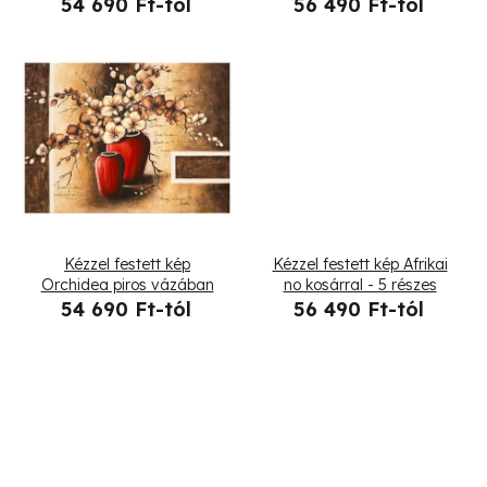
vázában - 5 részes
54 690 Ft-tól
56 490 Ft-tól
e
k
l
i
s
t
Kézzel festett kép
Kézzel festett kép Afrikai
á
Orchidea piros vázában
no kosárral - 5 részes
54 690 Ft-tól
56 490 Ft-tól
j
a