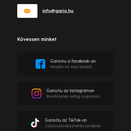
info
@
gario.hu
Kövessen minket
Gario.hu a facebook-on
Minden hír első kézből
Gario.hu az instagramon
Rendszeres adag inspiráció
Gario.hu az TikTok-on
Csúcsszórakoztatás javában