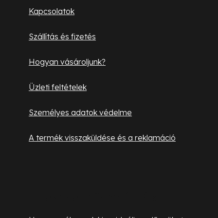
l
Kapcsolatok
é
Szállítás és fizetés
c
Hogyan vásároljunk?
Üzleti feltételek
Személyes adatok védelme
A termék visszaküldése és a reklamáció
Hasznos információk