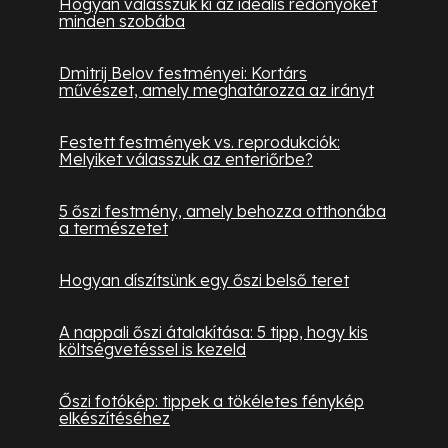
Hogyan válasszuk ki az ideális redőnyöket
minden szobába
Dmitrij Belov festményei: Kortárs
művészet, amely meghatározza az irányt
Festett festmények vs. reprodukciók:
Melyiket válasszuk az enteriőrbe?
5 őszi festmény, amely behozza otthonába
a természetet
Hogyan díszítsünk egy őszi belső teret
A nappali őszi átalakítása: 5 tipp, hogy kis
költségvetéssel is kezeld
Őszi fotókép: tippek a tökéletes fénykép
elkészítéséhez