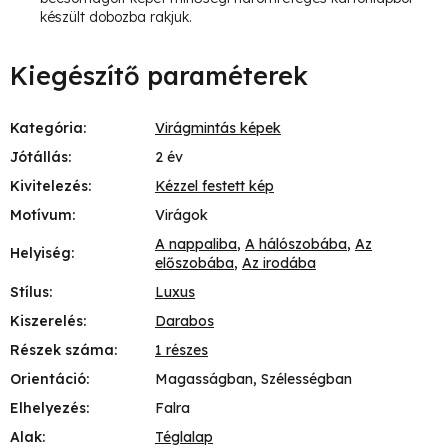
készült dobozba rakjuk.
Kiegészítő paraméterek
Kategória
:
Virágmintás képek
Jótállás
:
2 év
Kivitelezés
:
Kézzel festett kép
Motívum
:
Virágok
A nappaliba
,
A hálószobába
,
Az
Helyiség
:
előszobába
,
Az irodába
Stílus
:
Luxus
Kiszerelés
:
Darabos
Részek száma
:
1 részes
Orientáció
:
Magasságban, Szélességban
Elhelyezés
:
Falra
Alak
:
Téglalap