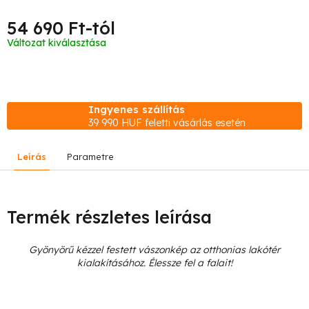
54 690 Ft
-tól
Egységár:
Változat kiválasztása
Ingyenes szállítás
39 990 HUF feletti vásárlás esetén
Leírás
Parametre
Termék részletes leírása
Gyönyörű kézzel festett vászonkép az otthonias lakótér
kialakításához. Élessze fel a falait!