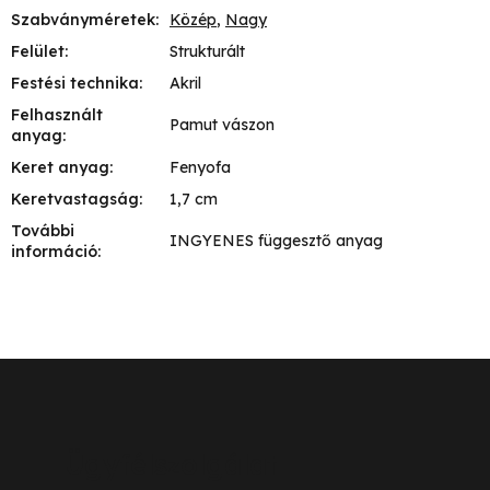
Szabványméretek
:
Közép
,
Nagy
Felület
:
Strukturált
Festési technika
:
Akril
Felhasznált
Pamut vászon
anyag
:
Keret anyag
:
Fenyofa
Keretvastagság
:
1,7 cm
További
INGYENES függesztő anyag
információ
:
L
á
b
Ügyfélszolgálat