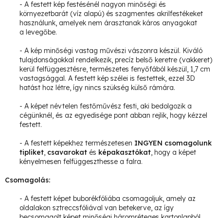
- A festett kép festésénél nagyon minőségi és
környezetbarát (víz alapú) és szagmentes akrilfestékeket
használunk, amelyek nem árasztanak káros anyagokat
a levegőbe.
- A kép minőségi vastag művészi vászonra készül. Kiváló
tulajdonságokkal rendelkezik, precíz belső keretre (vakkeret)
kerül felfüggesztésre, természetes fenyőfából készül, 1,7 cm
vastagsággal.
A festett kép szélei is festettek, ezzel 3D
hatást hoz létre, így nincs szükség külső rámára.
- A képet névtelen festőművész festi, aki bedolgozik a
cégünknél, és az egyedisége pont abban rejlik, hogy kézzel
festett.
- A festett képekhez természetesen
INGYEN csomagolunk
tipliket
,
csavarokat
és
képakasztókat
, hogy a képet
kényelmesen felfüggeszthesse a falra.
Csomagolás:
- A festett képet buborékfóliába csomagoljuk, amely az
oldalakon sztreccsfóliával van betekerve, az így
becsomagolt képet minőségi háromréteges kartonlapból