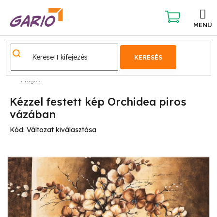
Ugrás
a
fő
KOSÁR
tartalomhoz
KERESÉS
Virágok
Kézzel festett kép Orchidea piros
vázában
Kód:
Változat kiválasztása