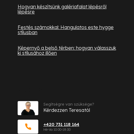
Hogyan készítsünk galériafalat lépésről
lépésre
Festés számokkal: Hangulatos este hygge
stílusban
Képernyő a belső térben: hogyan válasszuk
ki stílusához illően
Kapcsolat
Segítségre van szüksége?
Kérdezzen Teresatól
+420 731 118 164