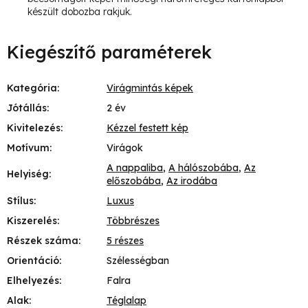
készült dobozba rakjuk.
Kiegészítő paraméterek
Kategória
:
Virágmintás képek
Jótállás
:
2 év
Kivitelezés
:
Kézzel festett kép
Motívum
:
Virágok
A nappaliba
,
A hálószobába
,
Az
Helyiség
:
előszobába
,
Az irodába
Stílus
:
Luxus
Kiszerelés
:
Többrészes
Részek száma
:
5 részes
Orientáció
:
Szélességban
Elhelyezés
:
Falra
Alak
:
Téglalap