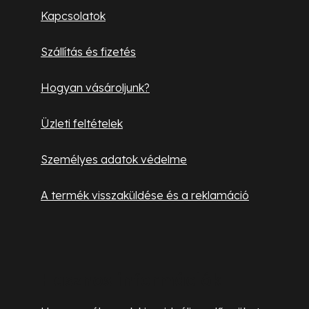
l
Kapcsolatok
é
Szállítás és fizetés
c
Hogyan vásároljunk?
Üzleti feltételek
Személyes adatok védelme
A termék visszaküldése és a reklamáció
Hasznos információk