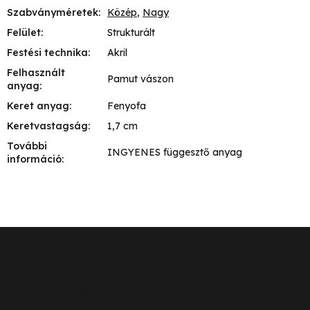
Szabványméretek
:
Közép
,
Nagy
Felület
:
Strukturált
Festési technika
:
Akril
Felhasznált
Pamut vászon
anyag
:
Keret anyag
:
Fenyofa
Keretvastagság
:
1,7 cm
További
INGYENES függesztő anyag
információ
:
L
á
b
Ügyfélszolgálat