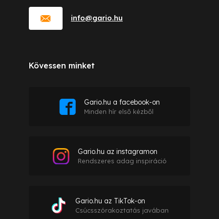
info
@
gario.hu
Kövessen minket
Gario.hu a facebook-on
Minden hír első kézből
Gario.hu az instagramon
Rendszeres adag inspiráció
Gario.hu az TikTok-on
Csúcsszórakoztatás javában