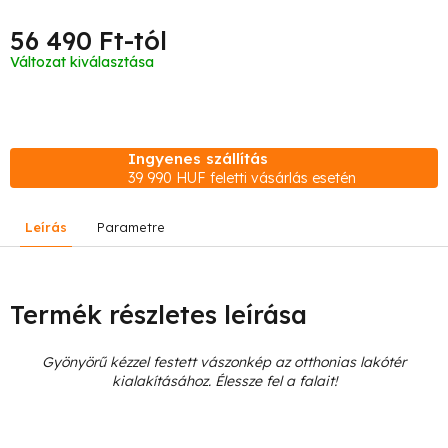
56 490 Ft
-tól
Egységár:
Változat kiválasztása
Ingyenes szállítás
39 990 HUF feletti vásárlás esetén
Leírás
Parametre
Termék részletes leírása
Gyönyörű kézzel festett vászonkép az otthonias lakótér
kialakításához. Élessze fel a falait!