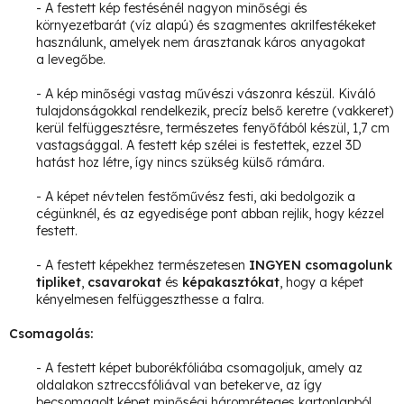
- A festett kép festésénél nagyon minőségi és
környezetbarát (víz alapú) és szagmentes akrilfestékeket
használunk, amelyek nem árasztanak káros anyagokat
a levegőbe.
- A kép minőségi vastag művészi vászonra készül. Kiváló
tulajdonságokkal rendelkezik, precíz belső keretre (vakkeret)
kerül felfüggesztésre, természetes fenyőfából készül, 1,7 cm
vastagsággal.
A festett kép szélei is festettek, ezzel 3D
hatást hoz létre, így nincs szükség külső rámára.
- A képet névtelen festőművész festi, aki bedolgozik a
cégünknél, és az egyedisége pont abban rejlik, hogy kézzel
festett.
- A festett képekhez természetesen
INGYEN csomagolunk
tipliket
,
csavarokat
és
képakasztókat
, hogy a képet
kényelmesen felfüggeszthesse a falra.
Csomagolás:
- A festett képet buborékfóliába csomagoljuk, amely az
oldalakon sztreccsfóliával van betekerve, az így
becsomagolt képet minőségi háromréteges kartonlapból