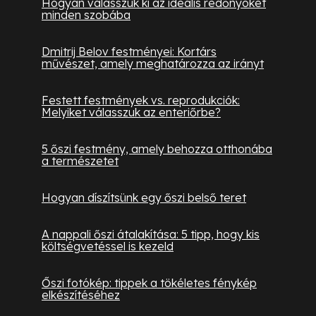
Hogyan válasszuk ki az ideális redőnyöket
minden szobába
Dmitrij Belov festményei: Kortárs
művészet, amely meghatározza az irányt
Festett festmények vs. reprodukciók:
Melyiket válasszuk az enteriőrbe?
5 őszi festmény, amely behozza otthonába
a természetet
Hogyan díszítsünk egy őszi belső teret
A nappali őszi átalakítása: 5 tipp, hogy kis
költségvetéssel is kezeld
Őszi fotókép: tippek a tökéletes fénykép
elkészítéséhez