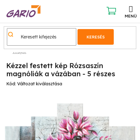
Ugrás
a
fő
KOSÁR
tartalomhoz
KERESÉS
Virágok
Kézzel festett kép Rózsaszín
magnóliák a vázában - 5 részes
Kód:
Változat kiválasztása