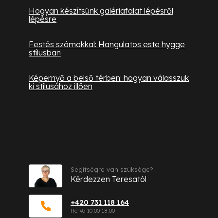
Hogyan készítsünk galériafalat lépésről
lépésre
Festés számokkal: Hangulatos este hygge
stílusban
Képernyő a belső térben: hogyan válasszuk
ki stílusához illően
Kapcsolat
Segítségre van szüksége?
Kérdezzen Teresatól
+420 731 118 164