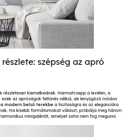
részlete: szépség az apró
k részletesen kiemelkednek. Harmatcsepp a levélen, a
– ezek az apróságok feltűnés nélkül, de lenyűgöző módon
 a modern belső terekbe
a tisztaságra és az eleganciára
lnak. Ha kisebb formátumokat választ, próbálja meg három
 harmonikus minigalériát, amelyet soha nem fog megunni.