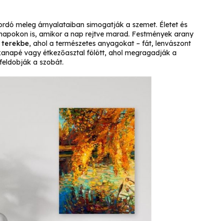
bordó meleg árnyalataiban simogatják a szemet. Életet és
napokon is, amikor a nap rejtve marad. Festmények arany
ő terekbe
, ahol a természetes anyagokat – fát, lenvászont
kanapé vagy étkezőasztal fölött, ahol megragadják a
feldobják a szobát.