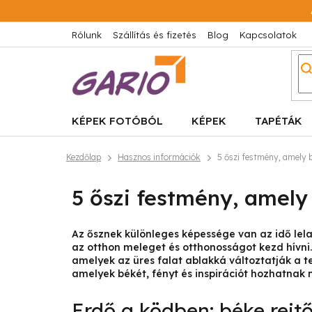
Ugrás
a
fő
Rólunk
Szállítás és fizetés
Blog
Kapcsolatok
tartalomhoz
KÉPEK FOTÓBÓL
KÉPEK
TAPÉTÁK
Kezdőlap
Hasznos információk
5 őszi festmény, amely 
5 őszi festmény, amel
Az ősznek különleges képessége van az idő lelas
az otthon meleget és otthonosságot kezd hívni. 
amelyek az üres falat ablakká változtatják a t
amelyek békét, fényt és inspirációt hozhatnak 
Erdő a ködben: béke rejt