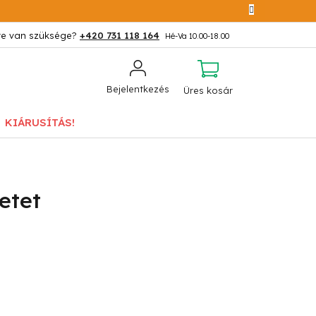
+420 731 118 164
KOSÁR
Bejelentkezés
Üres kosár
KIÁRUSÍTÁS!
etet