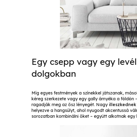
Egy csepp vagy egy levél 
dolgokban
Míg egyes festmények a színekkel játszanak, máso
kéreg szerkezete vagy egy gally árnyéka a földön 
ragadják meg az ősz lényegét. Nagy
illeszkednek
helyezve a hangsúlyt, ahol nyugodt akcentussá vá
sorozatban kombinálni őket – együtt alkotnak egy