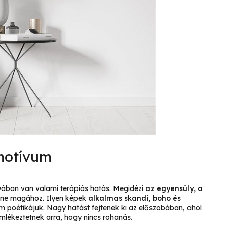
 motívum
nyában van valami terápiás hatás. Megidézi
az egyensúly, a
tne magához. Ilyen képek
alkalmas skandi, boho és
om poétikájuk. Nagy hatást fejtenek ki az előszobában, ahol
mlékeztetnek arra, hogy nincs rohanás.