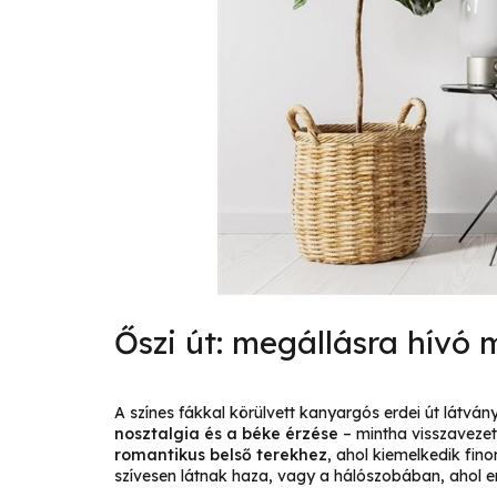
Őszi út: megállásra hívó
A színes fákkal körülvett kanyargós erdei út látvá
nosztalgia és a béke érzése
– mintha visszaveze
romantikus belső terekhez
, ahol kiemelkedik fin
szívesen látnak haza, vagy a hálószobában, ahol e