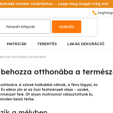
Ajándék minden vásárláshoz → Lepje meg magát még ma!
KERESÉS
MATRICÁK
TEREMTÉS
LAKÁS DEKORÁCIÓ
behozza otthonába a természetet
y behozza otthonába a termész
sítására. A színek halkabbá válnak, a fény lágyul, és
És ekkor jön el az őszi festmények ideje – azoké,
ermészet felé. Öt olyan motívumot választottunk ki,
minden belső térbe.
őzik a mélyben