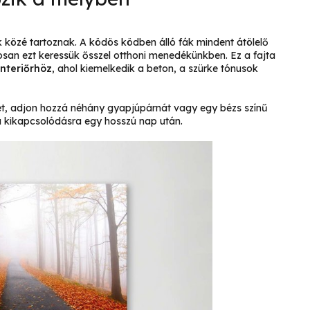
közé tartoznak. A ködös ködben álló fák mindent átölelő
san ezt keressük ősszel otthoni menedékünkben. Ez a fajta
enteriőrhöz
, ahol kiemelkedik a beton, a szürke tónusok
et, adjon hozzá néhány gyapjúpárnát vagy egy bézs színű
a kikapcsolódásra egy hosszú nap után.