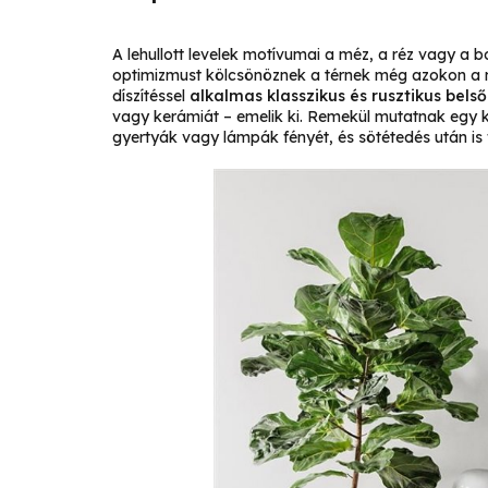
A lehullott levelek motívumai a méz, a réz vagy a 
optimizmust kölcsönöznek a térnek még azokon a 
díszítéssel
alkalmas klasszikus és rusztikus bels
vagy kerámiát – emelik ki. Remekül mutatnak egy 
gyertyák vagy lámpák fényét, és sötétedés után is 