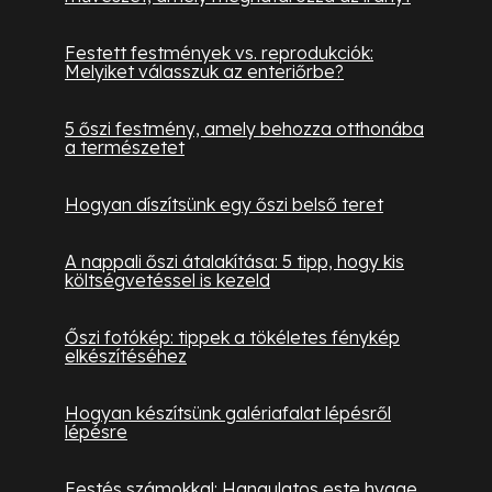
Festett festmények vs. reprodukciók:
Melyiket válasszuk az enteriőrbe?
5 őszi festmény, amely behozza otthonába
a természetet
Hogyan díszítsünk egy őszi belső teret
A nappali őszi átalakítása: 5 tipp, hogy kis
költségvetéssel is kezeld
Őszi fotókép: tippek a tökéletes fénykép
elkészítéséhez
Hogyan készítsünk galériafalat lépésről
lépésre
Festés számokkal: Hangulatos este hygge