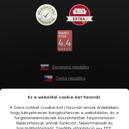
Slovenská republika
Česká republika
Ez a weboldal cookie-kat használ.
A Gario sütiket (cookie-kat) használ annak érdekében,
hogy kényelmesen böngészhessen a weboldalon, és a
forgalomelemzésnek köszönhetően folyamatosan
fejleszthessük annak funkcióit, teljesítményét és
használhatóságát. További információ
>>> ITT
.