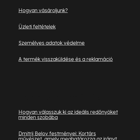
Hogyan vásároljunk?
Üzleti feltételek
Személyes adatok védelme
A termék visszaküldése és a reklamáció
Hasznos információk
Hogyan válasszuk ki az ideális redőnyöket
minden szobába
Dmitrij Belov festményei: Kortárs
művészet, amely meghatározza az irányt