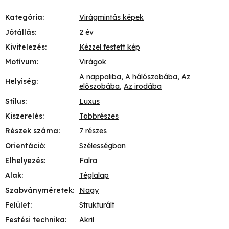
Kategória
:
Virágmintás képek
Jótállás
:
2 év
Kivitelezés
:
Kézzel festett kép
Motívum
:
Virágok
A nappaliba
,
A hálószobába
,
Az
Helyiség
:
előszobába
,
Az irodába
Stílus
:
Luxus
Kiszerelés
:
Többrészes
Részek száma
:
7 részes
Orientáció
:
Szélességban
Elhelyezés
:
Falra
Alak
:
Téglalap
Szabványméretek
:
Nagy
Felület
:
Strukturált
Festési technika
:
Akril