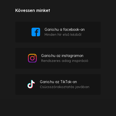
Kövessen minket
Gario.hu a facebook-on
Minden hír első kézből
Gario.hu az instagramon
Rendszeres adag inspiráció
Gario.hu az TikTok-on
Csúcsszórakoztatás javában