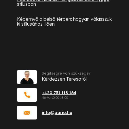
stílusban
Képernyő a belső térben: hogyan válasszuk
ki stílusához illően
Kapcsolat
Segítségre van szüksége?
Kérdezzen Teresatól
+420 731 118 164
info
@
gario.hu