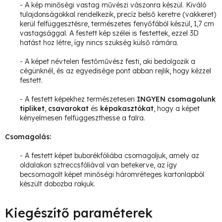
- A kép minőségi vastag művészi vászonra készül. Kiváló
tulajdonságokkal rendelkezik, precíz belső keretre (vakkeret)
kerül felfüggesztésre, természetes fenyőfából készül, 1,7 cm
vastagsággal.
A festett kép szélei is festettek, ezzel 3D
hatást hoz létre, így nincs szükség külső rámára.
- A képet névtelen festőművész festi, aki bedolgozik a
cégünknél, és az egyedisége pont abban rejlik, hogy kézzel
festett.
- A festett képekhez természetesen
INGYEN csomagolunk
tipliket
,
csavarokat
és
képakasztókat
, hogy a képet
kényelmesen felfüggeszthesse a falra.
Csomagolás:
- A festett képet buborékfóliába csomagoljuk, amely az
oldalakon sztreccsfóliával van betekerve, az így
becsomagolt képet minőségi háromréteges kartonlapból
készült dobozba rakjuk.
Kiegészítő paraméterek