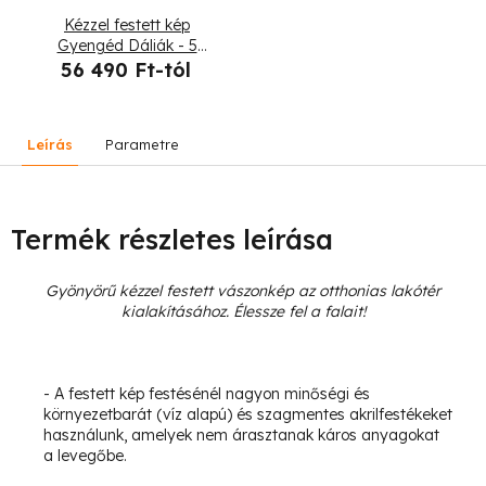
Kézzel festett kép
Gyengéd Dáliák - 5
részes
56 490 Ft-tól
Leírás
Parametre
Termék részletes leírása
Gyönyörű kézzel festett vászonkép az otthonias lakótér
kialakításához. Élessze fel a falait!
- A festett kép festésénél nagyon minőségi és
környezetbarát (víz alapú) és szagmentes akrilfestékeket
használunk, amelyek nem árasztanak káros anyagokat
a levegőbe.