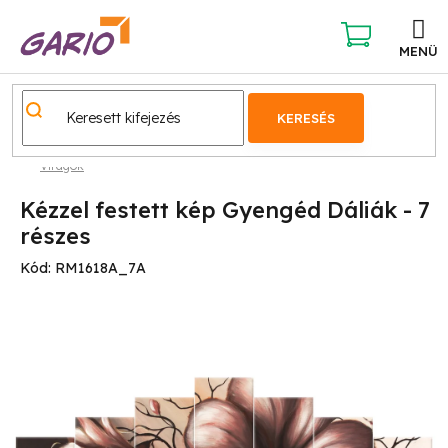
Ugrás
a
fő
KOSÁR
tartalomhoz
KERESÉS
Virágok
Kézzel festett kép Gyengéd Dáliák - 7
részes
Kód:
RM1618A_7A