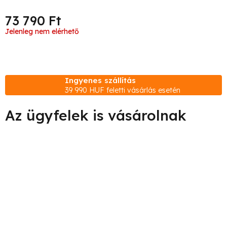
73 790 Ft
Egységár:
Jelenleg nem elérhető
Ingyenes szállítás
39 990 HUF feletti vásárlás esetén