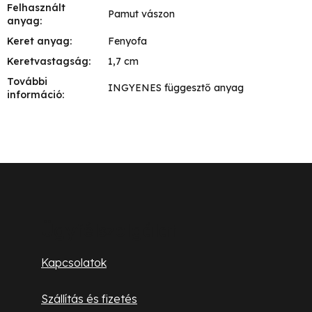
Felhasznált
Pamut vászon
anyag
:
Keret anyag
:
Fenyofa
Keretvastagság
:
1,7 cm
További
INGYENES függesztő anyag
információ
:
L
á
b
Ügyfélszolgálat
l
Kapcsolatok
é
Szállítás és fizetés
c