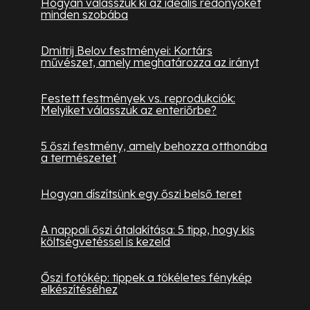
Hogyan válasszuk ki az ideális redőnyöket
minden szobába
Dmitrij Belov festményei: Kortárs
művészet, amely meghatározza az irányt
Festett festmények vs. reprodukciók:
Melyiket válasszuk az enteriőrbe?
5 őszi festmény, amely behozza otthonába
a természetet
Hogyan díszítsünk egy őszi belső teret
A nappali őszi átalakítása: 5 tipp, hogy kis
költségvetéssel is kezeld
Őszi fotókép: tippek a tökéletes fénykép
elkészítéséhez