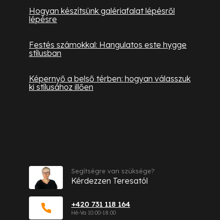
Hogyan készítsünk galériafalat lépésről
lépésre
Festés számokkal: Hangulatos este hygge
stílusban
Képernyő a belső térben: hogyan válasszuk
ki stílusához illően
Kapcsolat
Segítségre van szüksége?
Kérdezzen Teresatól
+420 731 118 164