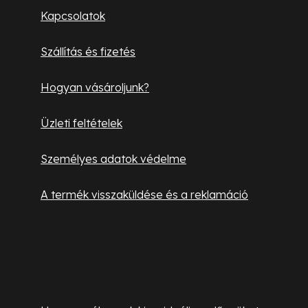
l
Kapcsolatok
é
Szállítás és fizetés
c
Hogyan vásároljunk?
Üzleti feltételek
Személyes adatok védelme
A termék visszaküldése és a reklamáció
Hasznos információk