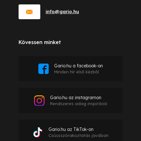
info
@
gario.hu
Kövessen minket
Gario.hu a facebook-on
Minden hír első kézből
Gario.hu az instagramon
Rendszeres adag inspiráció
Gario.hu az TikTok-on
Csúcsszórakoztatás javában