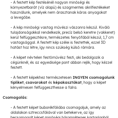
- A festett kép festésénél nagyon minőségi és
környezetbarát (víz alapú) és szagmentes akrilfestékeket
használunk, amelyek nem árasztanak káros anyagokat
a levegőbe.
- A kép minőségi vastag művészi vászonra készül. Kiváló
tulajdonságokkal rendelkezik, precíz belső keretre (vakkeret)
kerül felfüggesztésre, természetes fenyőfából készül, 1,7 cm
vastagsággal.
A festett kép szélei is festettek, ezzel 3D
hatást hoz létre, így nincs szükség külső rámára.
- A képet névtelen festőművész festi, aki bedolgozik a
cégünknél, és az egyedisége pont abban rejlik, hogy kézzel
festett.
- A festett képekhez természetesen
INGYEN csomagolunk
tipliket
,
csavarokat
és
képakasztókat
, hogy a képet
kényelmesen felfüggeszthesse a falra.
Csomagolás:
- A festett képet buborékfóliába csomagoljuk, amely az
oldalakon sztreccsfóliával van betekerve, az így
becsomagolt képet minőségi háromréteges kartonlapból