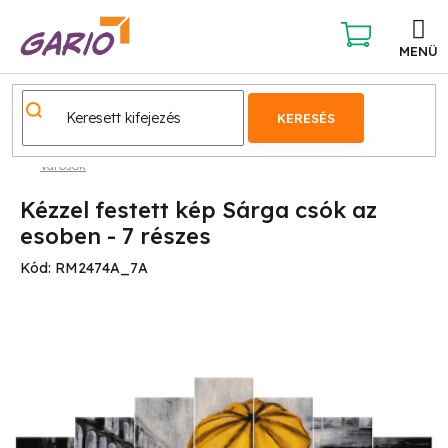
Ugrás
a
fő
KOSÁR
tartalomhoz
KERESÉS
Városok
Kézzel festett kép Sárga csók az
esoben - 7 részes
Kód:
RM2474A_7A