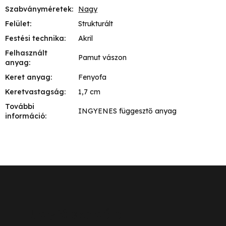
Szabványméretek
:
Nagy
Felület
:
Strukturált
Festési technika
:
Akril
Felhasznált
Pamut vászon
anyag
:
Keret anyag
:
Fenyofa
Keretvastagság
:
1,7 cm
További
INGYENES függesztő anyag
információ
:
L
á
b
Ügyfélszolgálat