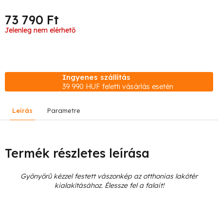
73 790 Ft
Egységár:
Jelenleg nem elérhető
Ingyenes szállítás
39 990 HUF feletti vásárlás esetén
Leírás
Parametre
Termék részletes leírása
Gyönyörű kézzel festett vászonkép az otthonias lakótér
kialakításához. Élessze fel a falait!