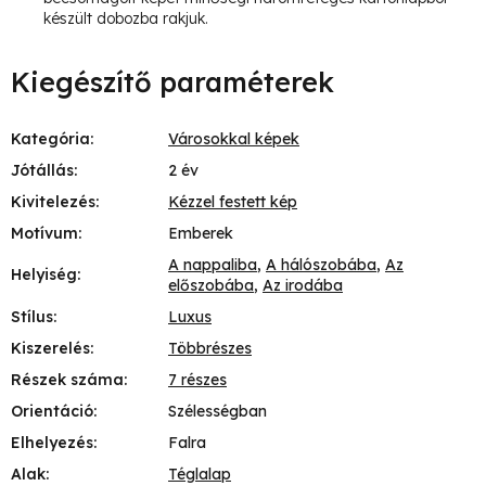
készült dobozba rakjuk.
Kiegészítő paraméterek
Kategória
:
Városokkal képek
Jótállás
:
2 év
Kivitelezés
:
Kézzel festett kép
Motívum
:
Emberek
A nappaliba
,
A hálószobába
,
Az
Helyiség
:
előszobába
,
Az irodába
Stílus
:
Luxus
Kiszerelés
:
Többrészes
Részek száma
:
7 részes
Orientáció
:
Szélességban
Elhelyezés
:
Falra
Alak
:
Téglalap