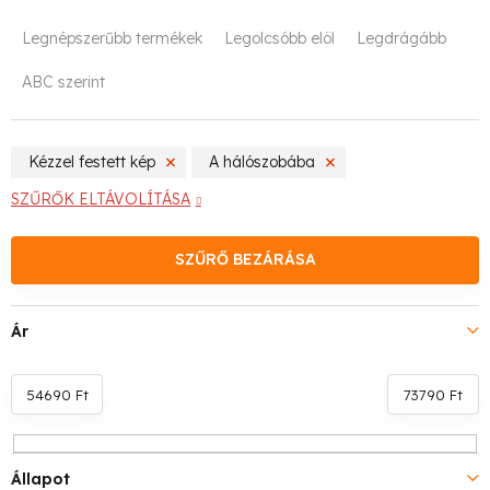
T
Legnépszerűbb termékek
Legolcsóbb elöl
Legdrágább
e
ABC szerint
r
m
Kézzel festett kép
A hálószobába
é
SZŰRŐK ELTÁVOLÍTÁSA
k
SZŰRŐ BEZÁRÁSA
e
k
Ár
r
e
54690
Ft
73790
Ft
n
Állapot