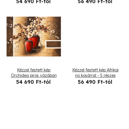
vázában - 5 részes
54 690 Ft-tól
56 490 Ft-tól
e
k
l
i
s
t
Kézzel festett kép
Kézzel festett kép Afrikai
á
Orchidea piros vázában
no kosárral - 5 részes
54 690 Ft-tól
56 490 Ft-tól
j
a