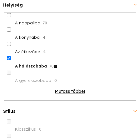
Helyiség
A nappaliba
70
A konyhába
4
Az étkezőbe
4
A hálószobába
70
A gyerekszobába
0
Mutass többet
Stílus
Klasszikus
0