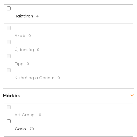
d
e
Raktáron
4
z
é
Akció
0
s
Újdonság
0
e
Tipp
0
Kizárólag a Gario-n
0
Márkák
Art Group
0
Gario
70