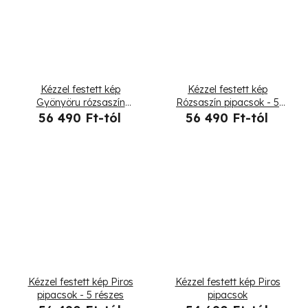
Kézzel festett kép
Kézzel festett kép
Gyönyöru rózsaszín
Rózsaszín pipacsok - 5
pipacsok - 5 részes
részes
56 490 Ft-tól
56 490 Ft-tól
Kézzel festett kép Piros
Kézzel festett kép Piros
pipacsok - 5 részes
pipacsok