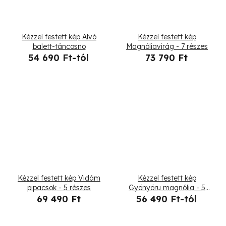
Kézzel festett kép Alvó
Kézzel festett kép
balett-táncosno
Magnóliavirág - 7 részes
54 690 Ft-tól
73 790 Ft
Kézzel festett kép Vidám
Kézzel festett kép
pipacsok - 5 részes
Gyönyöru magnólia - 5
részes
69 490 Ft
56 490 Ft-tól