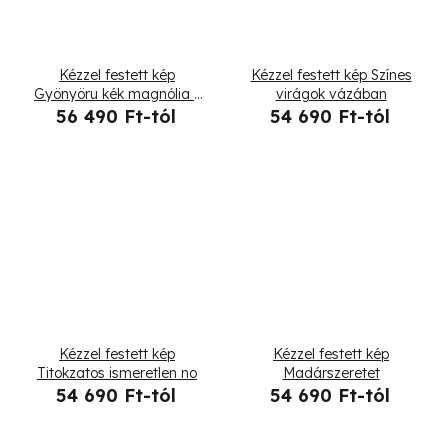
Kézzel festett kép
Kézzel festett kép Színes
Gyönyöru kék magnólia -
virágok vázában
5 részes
56 490 Ft-tól
54 690 Ft-tól
Kézzel festett kép
Kézzel festett kép
Titokzatos ismeretlen no
Madárszeretet
54 690 Ft-tól
54 690 Ft-tól