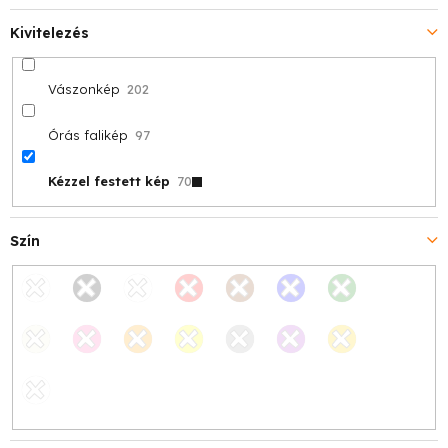
Kivitelezés
Vászonkép
202
Órás falikép
97
Kézzel festett kép
70
Szín