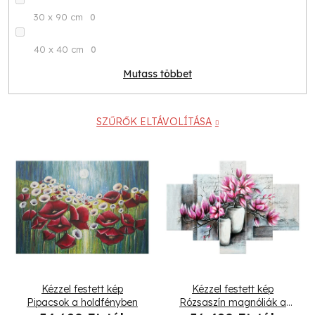
30 x 90 cm
0
40 x 40 cm
0
Mutass többet
SZŰRŐK ELTÁVOLÍTÁSA
T
e
r
m
é
Kézzel festett kép
Kézzel festett kép
k
Pipacsok a holdfényben
Rózsaszín magnóliák a