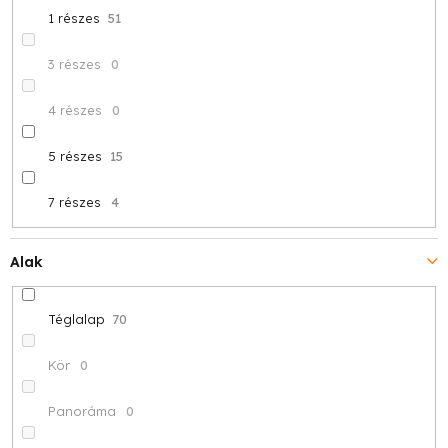
1 részes
51
3 részes
0
4 részes
0
5 részes
15
7 részes
4
Alak
Téglalap
70
Kör
0
Panoráma
0