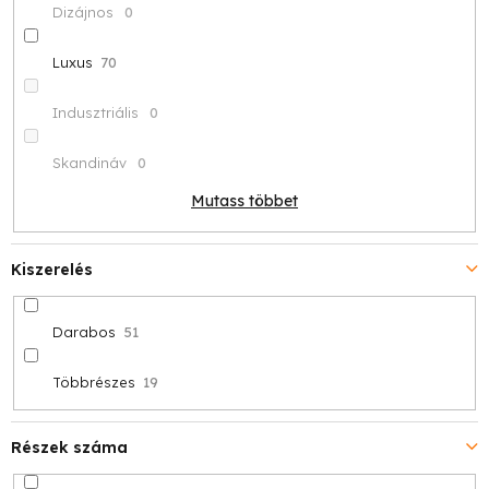
Dizájnos
0
Luxus
70
Indusztriális
0
Skandináv
0
Mutass többet
Kiszerelés
Darabos
51
Többrészes
19
Részek száma