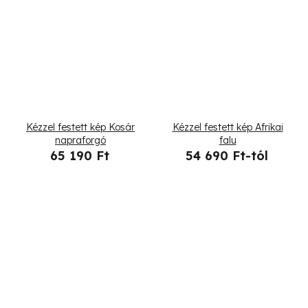
Kézzel festett kép Kosár
Kézzel festett kép Afrikai
napraforgó
falu
65 190 Ft
54 690 Ft-tól