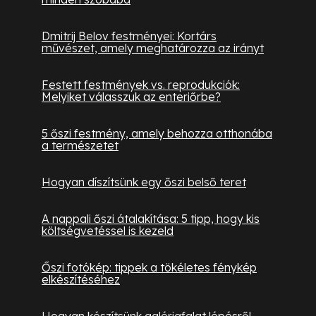
Dmitrij Belov festményei: Kortárs
művészet, amely meghatározza az irányt
Festett festmények vs. reprodukciók:
Melyiket válasszuk az enteriőrbe?
5 őszi festmény, amely behozza otthonába
a természetet
Hogyan díszítsünk egy őszi belső teret
A nappali őszi átalakítása: 5 tipp, hogy kis
költségvetéssel is kezeld
Őszi fotókép: tippek a tökéletes fénykép
elkészítéséhez
Hogyan készítsünk galériafalat lépésről