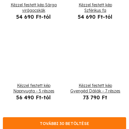
Kézzel festett kép Sárga
Kézzel festett kép
virágocskák
Szférikus fa
54 690 Ft-tól
54 690 Ft-tól
Kézzel festett kép
Kézzel festett kép
Napnyugta - 5 részes
Gyengéd Dáliák - 7 részes
56 490 Ft-tól
73 790 Ft
TOVÁBBI 30 BETÖLTÉSE