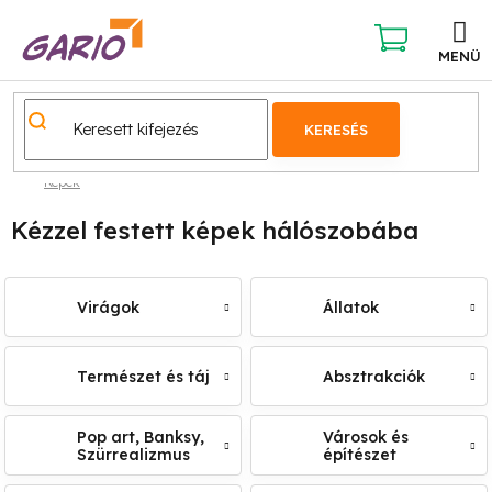
Ugrás
a
fő
KOSÁR
tartalomhoz
KERESÉS
Képek
Kézzel festett képek hálószobába
Virágok
Állatok
Természet és táj
Absztrakciók
Pop art, Banksy,
Városok és
Szürrealizmus
építészet