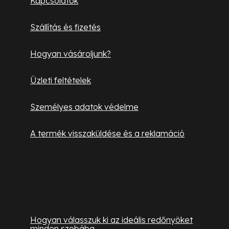
Kapcsolatok
e
é
m
Szállítás és fizetés
c
e
i
Hogyan vásároljunk?
Üzleti feltételek
Személyes adatok védelme
A termék visszaküldése és a reklamáció
Hasznos információk
Hogyan válasszuk ki az ideális redőnyöket
minden szobába