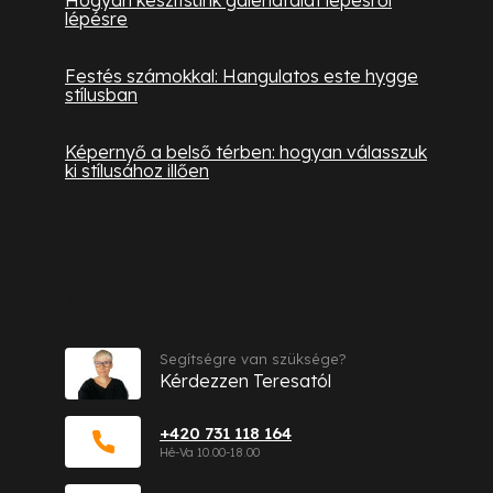
lépésre
Festés számokkal: Hangulatos este hygge
stílusban
Képernyő a belső térben: hogyan válasszuk
ki stílusához illően
Kapcsolat
Segítségre van szüksége?
Kérdezzen Teresatól
+420 731 118 164