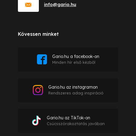
info
@
gario.hu
Kövessen minket
Gario.hu a facebook-on
Minden hír első kézből
Gario.hu az instagramon
Rendszeres adag inspiráció
Gario.hu az TikTok-on
Csúcsszórakoztatás javában