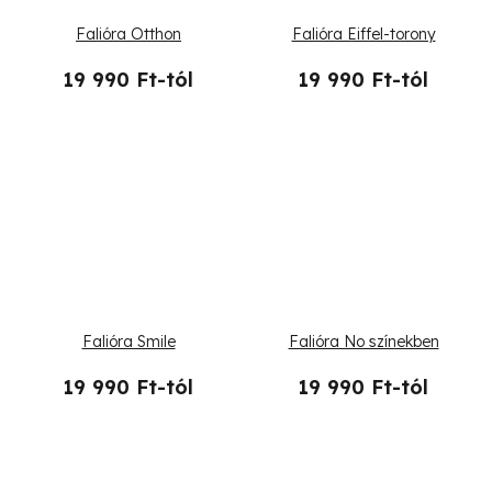
t
Falióra Otthon
Falióra Eiffel-torony
á
19 990 Ft-tól
19 990 Ft-tól
j
a
Falióra Smile
Falióra No színekben
19 990 Ft-tól
19 990 Ft-tól