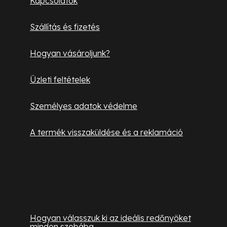
Kapcsolatok
s
é
e
Szállítás és fizetés
l
c
e
Hogyan vásároljunk?
m
e
Üzleti feltételek
i
Személyes adatok védelme
A termék visszaküldése és a reklamáció
Hasznos információk
Hogyan válasszuk ki az ideális redőnyöket
minden szobába