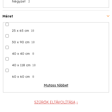
Négyzet
2
Méret
25 x 65 cm
18
30 x 90 cm
18
40 x 40 cm
8
40 x 118 cm
18
60 x 60 cm
8
Mutass többet
SZŰRŐK ELTÁVOLÍTÁSA