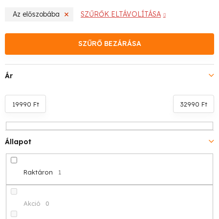
m
Az előszobába
SZŰRŐK ELTÁVOLÍTÁSA
é
k
SZŰRŐ BEZÁRÁSA
e
Ár
k
r
19990
Ft
32990
Ft
e
n
Állapot
d
Raktáron
1
e
z
Akció
0
é