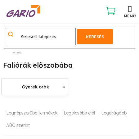
Ugrás
a
fő
KOSÁR
tartalomhoz
KERESÉS
Órák
Faliórák előszobába
Gyerek órák
T
Legnépszerűbb termékek
Legolcsóbb elöl
Legdrágább
e
ABC szerint
r