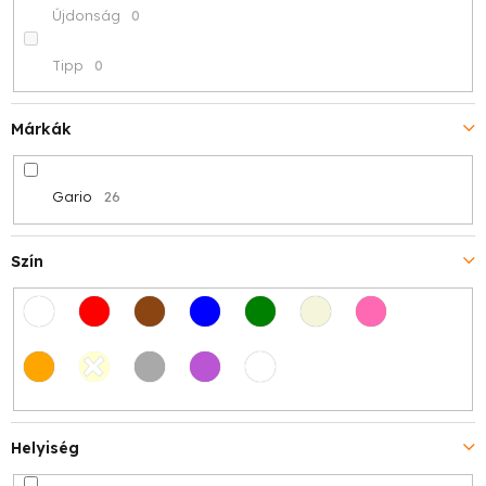
Újdonság
0
s
Tipp
0
e
Márkák
Gario
26
Szín
Helyiség