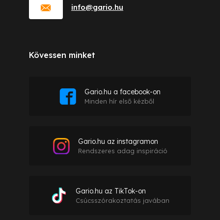
info
@
gario.hu
Kövessen minket
Gario.hu a facebook-on
Minden hír első kézből
Gario.hu az instagramon
Rendszeres adag inspiráció
Gario.hu az TikTok-on
Csúcsszórakoztatás javában