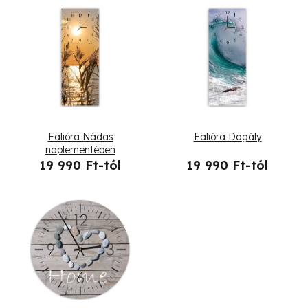
T
e
r
m
é
Falióra Nádas
Falióra Dagály
k
naplementében
19 990 Ft-tól
19 990 Ft-tól
e
k
l
i
s