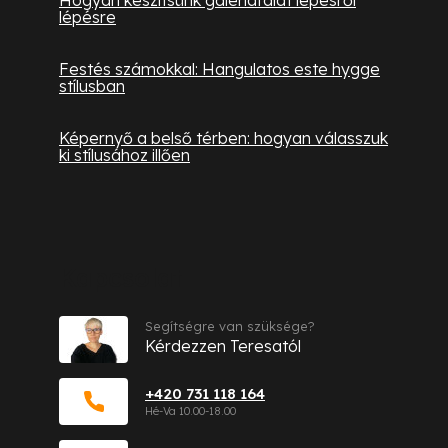
Hogyan készítsünk galériafalat lépésről
lépésre
Festés számokkal: Hangulatos este hygge
stílusban
Képernyő a belső térben: hogyan válasszuk
ki stílusához illően
Kapcsolat
Segítségre van szüksége?
Kérdezzen Teresatól
+420 731 118 164