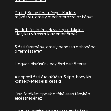
Dmitrij Belov festményei: Kortárs
művészet, amely meghatározza az irányt
Festett festmények vs. reprodukciók:
Melyiket válasszuk az enteriőrbe?
5 őszi festmény, amely behozza otthonába
a természetet
Hogyan díszítsünk egy őszi belső teret
A nappali őszi átalakítása: 5 tipp, hogy kis
költségvetéssel is kezeld
Őszi fotókép: tippek a tökéletes fénykép
elkészítéséhez