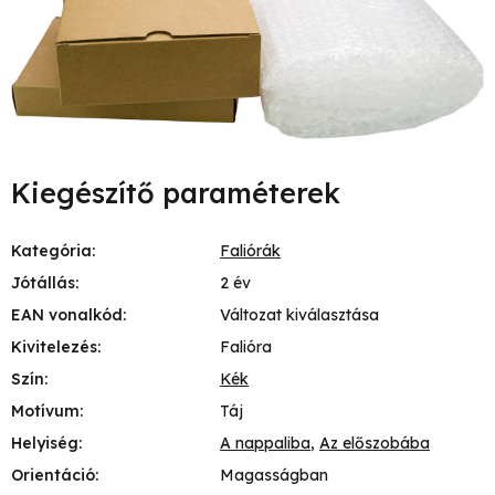
Kiegészítő paraméterek
Kategória
:
Faliórák
Jótállás
:
2 év
EAN vonalkód
:
Változat kiválasztása
Kivitelezés
:
Falióra
Szín
:
Kék
Motívum
:
Táj
Helyiség
:
A nappaliba
,
Az előszobába
Orientáció
:
Magasságban