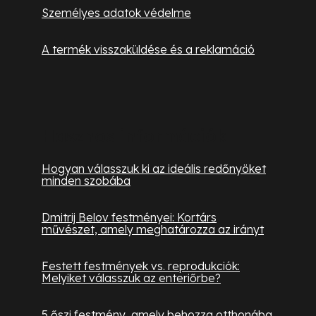
Személyes adatok védelme
A termék visszaküldése és a reklamáció
Hasznos információk
Hogyan válasszuk ki az ideális redőnyöket
minden szobába
Dmitrij Belov festményei: Kortárs
művészet, amely meghatározza az irányt
Festett festmények vs. reprodukciók:
Melyiket válasszuk az enteriőrbe?
5 őszi festmény, amely behozza otthonába