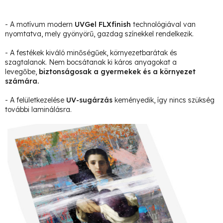
- A motívum modern
UVGel FLXfinish
technológiával van
nyomtatva, mely gyönyörű, gazdag színekkel rendelkezik.
- A festékek kiváló minőségűek, környezetbarátak és
szagtalanok. Nem bocsátanak ki káros anyagokat a
levegőbe,
biztonságosak a gyermekek és a környezet
számára.
- A felületkezelése
UV-sugárzás
keményedik, így nincs szükség
további laminálásra.