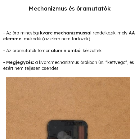
Mechanizmus és óramutatók
- Az óra minoségi
kvarc mechanizmussal
rendelkezik, mely
AA
elemmel
muködik (az elem nem tartozék).
- Az óramutatók tömör
alumíniumból
készültek.
-
Megjegyzés
:
a kvarcmechanizmus órákban ún. "kettyego", és
ezért nem teljesen csendes.