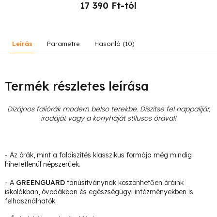
17 390 Ft-tól
Leírás
Parametre
Hasonló (10)
Termék részletes leírása
Dizájnos faliórák modern belso terekbe. Díszítse fel nappalijár,
irodáját vagy a konyháját stílusos órával!
- Az órák, mint a faldíszítés klasszikus formája még mindig
hihetetlenül népszerűek.
- A
GREENGUARD
tanúsítványnak köszönhetően óráink
iskolákban, óvodákban és egészségügyi intézményekben is
felhasználhatók.