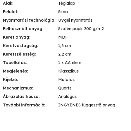
Alak
:
Téglalap
Felület
:
Sima
Nyomtatási technológia
:
UVgél nyomtatás
Felhasznált anyag
:
Szatén papír 200 g/m2
Keret anyag
:
MDF
Keretvastagság
:
1,6 cm
Keretszélesség
:
2,2 cm
Tápellátás
:
1 x AA elem
Megjelenés
:
Klasszikus
Kijelző
:
Mutatós
Mechanizmus
:
Quartz
Ábrázolás típusa
:
Analógus
További információ
:
INGYENES függesztő anyag