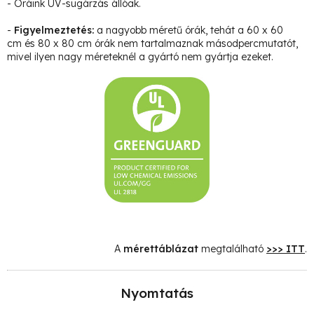
- Óráink UV-sugárzás állóak.
-
Figyelmeztetés:
a nagyobb méretű órák, tehát a 60 x 60
cm és 80 x 80 cm órák nem tartalmaznak másodpercmutatót,
mivel ilyen nagy méreteknél a gyártó nem gyártja ezeket.
A
mérettáblázat
megtalálható
>>> ITT
.
Nyomtatás