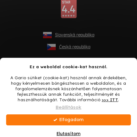
Slovenská republika
Česká republika
Ez a weboldal cookie-kat használ.
A Gario sütiket (cookie-kat) használ annak érdekében,
hogy kényelmesen böngészhessen a weboldalon, és a
forgalomelemzésnek köszönhetően folyamatosan
fejleszthessük annak funkcióit, teljesítményét és
használhatóságát. További információ
>>> ITT
.
Shoptet készítette
Beállítások
Elfogadom
Copyright 2026
Gario.hu
. Minden jog fenntartva.
Süti
beállítások szerkesztése
Elutasítom
Ajándék minden vásárláshoz → Lepje meg magát még