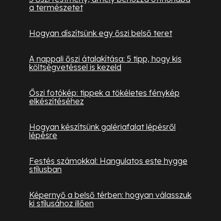
a természetet
Hogyan díszítsünk egy őszi belső teret
A nappali őszi átalakítása: 5 tipp, hogy kis
költségvetéssel is kezeld
Őszi fotókép: tippek a tökéletes fénykép
elkészítéséhez
Hogyan készítsünk galériafalat lépésről
lépésre
Festés számokkal: Hangulatos este hygge
stílusban
Képernyő a belső térben: hogyan válasszuk
ki stílusához illően