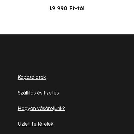
19 990 Ft-tól
L
á
b
Ügyfélszolgálat
l
Kapcsolatok
é
Szállítás és fizetés
c
Hogyan vásároljunk?
Üzleti feltételek