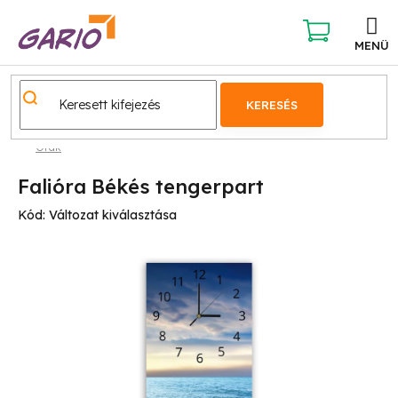
Ugrás
a
fő
KOSÁR
tartalomhoz
KERESÉS
Órák
Falióra Békés tengerpart
Kód:
Változat kiválasztása