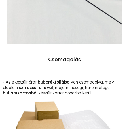
Csomagolás
- Az elkészült órát
buborékfóliába
van csomagolva, mely
oldalain
sztreccs fóliával
, majd minoségi, háromrétegu
hullámkartonból
készült kartondobozba kerül.