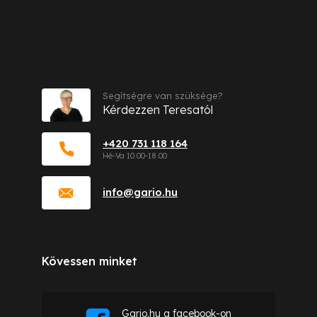
Kapcsolat
Segítségre van szüksége?
Kérdezzen Teresatól
+420 731 118 164
info
@
gario.hu
Kövessen minket
Gario.hu a facebook-on