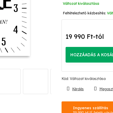
Változat kiválasztása
Vál
19 990 Ft
-tól
Egységár:
HOZZÁADÁS A KOSÁ
Kód:
Változat kiválasztása
Kérdés
Megosz
Ingyenes szállítás
39 990 HUF feletti vásá