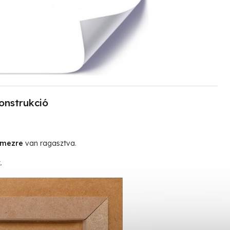
onstrukció
emezre
van ragasztva.
.