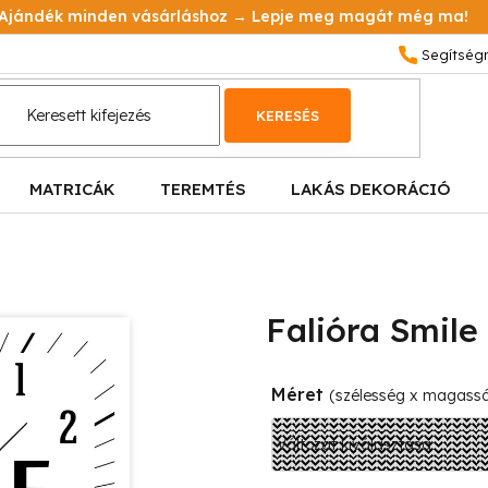
Ajándék minden vásárláshoz → Lepje meg magát még ma!
KERESÉS
MATRICÁK
TEREMTÉS
LAKÁS DEKORÁCIÓ
Falióra Smile
Méret
(szélesség x magass