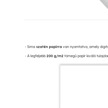
- Sima
szatén papírra
van nyomtatva, amely digitá
- A legfeljebb
200 g/m2
tömegű papír kiváló tulajdo