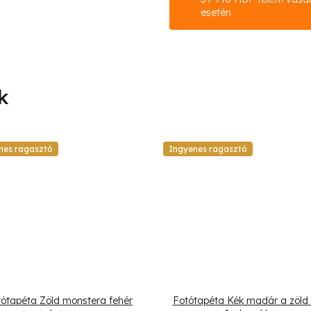
esetén
nes ragasztó
Ingyenes ragasztó
tótapéta Zöld monstera fehér
Fotótapéta Kék madár a zöld