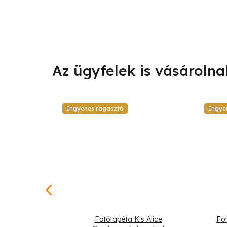
Ingyenes ragasztó
Ingye
ágok madarak
Fotótapéta Kis Alice
Fo