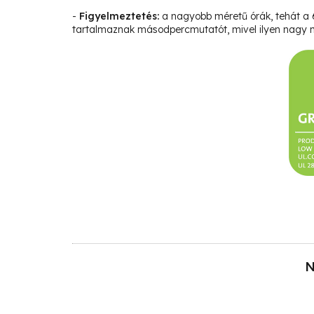
-
Figyelmeztetés:
a nagyobb méretű órák, tehát a
tartalmaznak másodpercmutatót, mivel ilyen nagy m
N