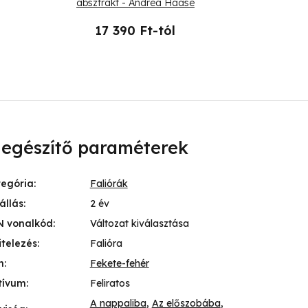
absztrakt - Andrea Haase
An
17 390 Ft-tól
17 
iegészítő paraméterek
tegória
:
Faliórák
állás
:
2 év
N vonalkód
:
Változat kiválasztása
itelezés
:
Falióra
n
:
Fekete-fehér
tívum
:
Feliratos
A nappaliba
,
Az előszobába
,