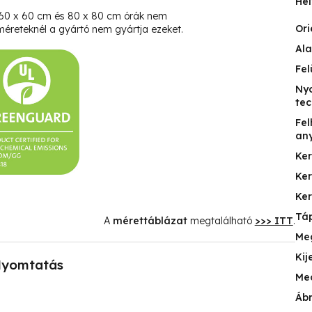
Hel
 60 x 60 cm és 80 x 80 cm órák nem
Ori
éreteknél a gyártó nem gyártja ezeket.
Ala
Fel
Ny
tec
Fel
an
Ke
Ke
Ker
Táp
A
mérettáblázat
megtalálható
>>> ITT
.
Me
Kij
yomtatás
Me
Ábr