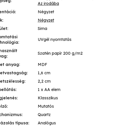
yiség
:
Az irodába
entáció
:
Négyzet
k
:
Négyzet
ület
:
Sima
omtatási
UVgél nyomtatás
hnológia
:
használt
Szatén papír 200 g/m2
yag
:
ret anyag
:
MDF
retvastagság
:
1,6 cm
etszélesség
:
2,2 cm
ellátás
:
1 x AA elem
gjelenés
:
Klasszikus
elző
:
Mutatós
chanizmus
:
Quartz
ázolás típusa
:
Analógus