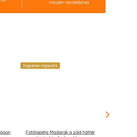
minden rendeléshez
Ingyenes ragasztó
Ingyenes raga
 ágon
Fotótapéta Madarak a zöld háttér
Fotótapéta