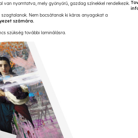
To
al van nyomtatva, mely gyönyörű, gazdag színekkel rendelkezik.
inf
és szagtalanok. Nem bocsátanak ki káros anyagokat a
yezet számára.
ncs szükség további laminálásra.