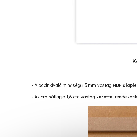
K
- A papír kiváló minőségű, 3 mm vastag
HDF alapl
- Az óra hátlapja 1,6 cm vastag
kerettel
rendelkezik