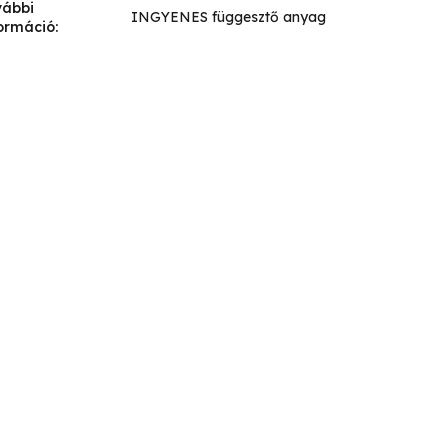
vábbi
INGYENES függesztő anyag
ormáció
: