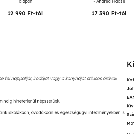
alapon
- Andrea Haase
12 990 Ft-tól
17 390 Ft-tól
K
e fel nappalijár, irodáját vagy a konyháját stílusos órával!
Ka
Jót
EA
mindig hihetetlenül népszerűek.
Kiv
ink iskolákban, óvodákban és egészségügyi intézményekben is
Szí
Mo