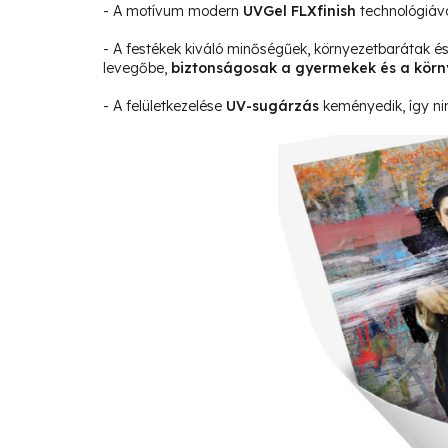
- A motívum modern
UVGel FLXfinish
technológiáv
- A festékek kiváló minőségűek, környezetbarátak 
levegőbe,
biztonságosak a gyermekek és a körn
- A felületkezelése
UV-sugárzás
keményedik, így ni