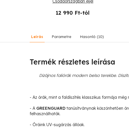
rea Haase
Csodaországban éjjel
-tól
12 990 Ft-tól
Leírás
Parametre
Hasonló (10)
Termék részletes leírása
Dizájnos faliórák modern belso terekbe. Díszíts
- Az órák, mint a faldíszítés klasszikus formája még 
- A
GREENGUARD
tanúsítványnak köszönhetően órá
felhasználhatók.
- Óráink UV-sugárzás állóak.