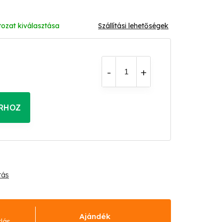
tozat kiválasztása
Szállítási lehetőségek
RHOZ
tás
Ajándék
rlás