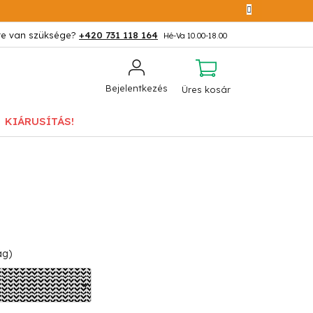
+420 731 118 164
KOSÁR
Bejelentkezés
Üres kosár
KIÁRUSÍTÁS!
ág)