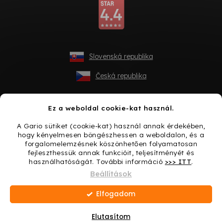
Slovenská republika
Česká republika
Ez a weboldal cookie-kat használ.
A Gario sütiket (cookie-kat) használ annak érdekében,
hogy kényelmesen böngészhessen a weboldalon, és a
forgalomelemzésnek köszönhetően folyamatosan
fejleszthessük annak funkcióit, teljesítményét és
használhatóságát. További információ
>>> ITT
.
Shoptet készítette
Beállítások
Elfogadom
Copyright 2026
Gario.hu
. Minden jog fenntartva.
Süti
beállítások szerkesztése
Elutasítom
Ajándék minden vásárláshoz → Lepje meg magát még