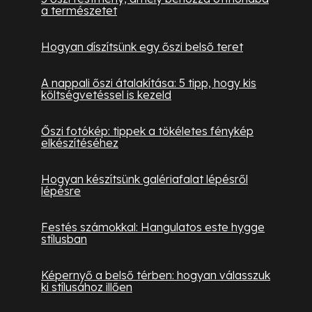
a természetet
Hogyan díszítsünk egy őszi belső teret
A nappali őszi átalakítása: 5 tipp, hogy kis
költségvetéssel is kezeld
Őszi fotókép: tippek a tökéletes fénykép
elkészítéséhez
Hogyan készítsünk galériafalat lépésről
lépésre
Festés számokkal: Hangulatos este hygge
stílusban
Képernyő a belső térben: hogyan válasszuk
ki stílusához illően