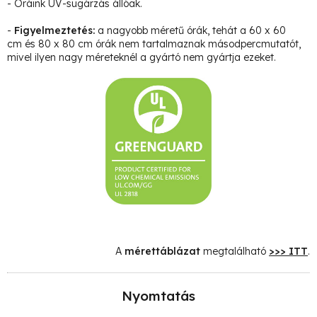
- Óráink UV-sugárzás állóak.
-
Figyelmeztetés:
a nagyobb méretű órák, tehát a 60 x 60
cm és 80 x 80 cm órák nem tartalmaznak másodpercmutatót,
mivel ilyen nagy méreteknél a gyártó nem gyártja ezeket.
A
mérettáblázat
megtalálható
>>> ITT
.
Nyomtatás