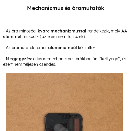
Mechanizmus és óramutatók
- Az óra minoségi
kvarc mechanizmussal
rendelkezik, mely
AA
elemmel
muködik (az elem nem tartozék).
- Az óramutatók tömör
alumíniumból
készültek.
-
Megjegyzés
:
a kvarcmechanizmus órákban ún. "kettyego", és
ezért nem teljesen csendes.