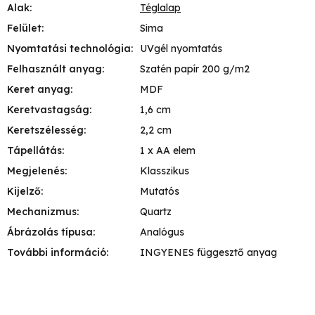
Alak
:
Téglalap
Felület
:
Sima
Nyomtatási technológia
:
UVgél nyomtatás
Felhasznált anyag
:
Szatén papír 200 g/m2
Keret anyag
:
MDF
Keretvastagság
:
1,6 cm
Keretszélesség
:
2,2 cm
Tápellátás
:
1 x AA elem
Megjelenés
:
Klasszikus
Kijelző
:
Mutatós
Mechanizmus
:
Quartz
Ábrázolás típusa
:
Analógus
További információ
:
INGYENES függesztő anyag