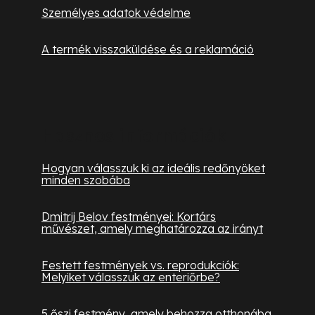
Személyes adatok védelme
A termék visszaküldése és a reklamáció
Hasznos információk
Hogyan válasszuk ki az ideális redőnyöket
minden szobába
Dmitrij Belov festményei: Kortárs
művészet, amely meghatározza az irányt
Festett festmények vs. reprodukciók:
Melyiket válasszuk az enteriőrbe?
5 őszi festmény, amely behozza otthonába