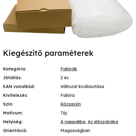
Kiegészítő paraméterek
Kategória
:
Faliórák
Jótállás
:
2 év
EAN vonalkód
:
Változat kiválasztása
Kivitelezés
:
Falióra
Szín
:
Rózsaszín
Motívum
:
Táj
Helyiség
:
A nappaliba
,
Az előszobába
Orientáció
:
Magasságban