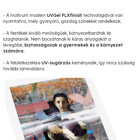
- A motívum modern
UVGel FLXfinish
technológiával van
nyomtatva, mely gyönyörű, gazdag színekkel rendelkezik.
- A festékek kiváló minőségűek, környezetbarátak és
szagtalanok. Nem bocsátanak ki káros anyagokat a
levegőbe,
biztonságosak a gyermekek és a környezet
számára.
- A felületkezelése
UV-sugárzás
keményedik, így nincs szükség
további laminálásra.