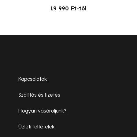
19 990 Ft-tól
L
á
b
Ügyfélszolgálat
l
Kapcsolatok
é
Szállítás és fizetés
c
Hogyan vásároljunk?
Üzleti feltételek