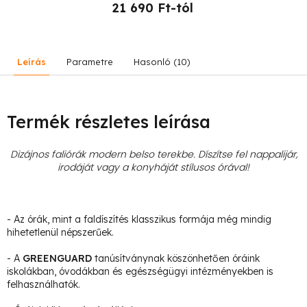
21 690 Ft-tól
Leírás
Parametre
Hasonló (10)
Termék részletes leírása
Dizájnos faliórák modern belso terekbe. Díszítse fel nappalijár,
irodáját vagy a konyháját stílusos órával!
- Az órák, mint a faldíszítés klasszikus formája még mindig
hihetetlenül népszerűek.
- A
GREENGUARD
tanúsítványnak köszönhetően óráink
iskolákban, óvodákban és egészségügyi intézményekben is
felhasználhatók.