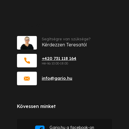
Kapcsolat
Segítségre van szüksége?
Kérdezzen Teresatól
+420 731 118 164
info
@
gario.hu
Kövessen minket
Gario.hu a facebook-on