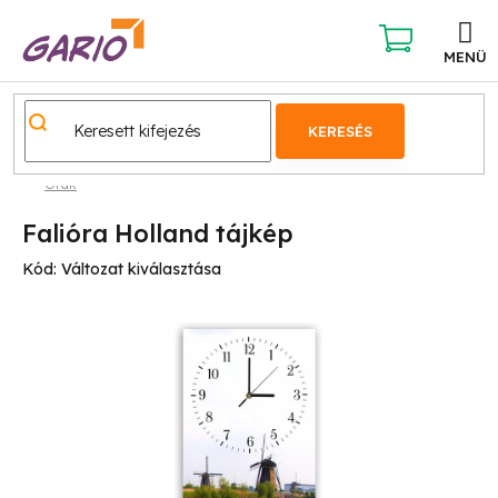
Ugrás
a
fő
KOSÁR
tartalomhoz
KERESÉS
Órák
Falióra Holland tájkép
Kód:
Változat kiválasztása