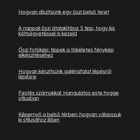
Hogyan díszítsünk egy őszi belső teret
A nappali őszi átalakítása: 5 tipp, hogy kis
költségvetéssel is kezeld
Őszi fotókép: tippek a tökéletes fénykép
elkészítéséhez
Hogyan készítsünk galériafalat lépésről
lépésre
Festés számokkal: Hangulatos este hygge
stílusban
Képernyő a belső térben: hogyan válasszuk
ki stílusához illően