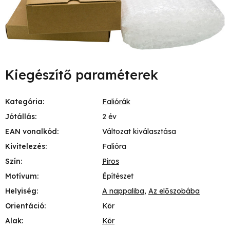
Kiegészítő paraméterek
Kategória
:
Faliórák
Jótállás
:
2 év
EAN vonalkód
:
Változat kiválasztása
Kivitelezés
:
Falióra
Szín
:
Piros
Motívum
:
Építészet
Helyiség
:
A nappaliba
,
Az előszobába
Orientáció
:
Kör
Alak
:
Kör