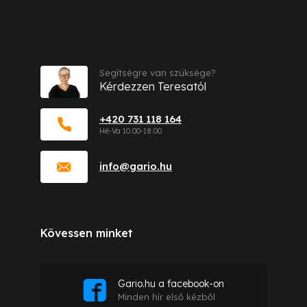
Kapcsolat
Segítségre van szüksége?
Kérdezzen Teresatól
+420 731 118 164
info
@
gario.hu
Kövessen minket
Gario.hu a facebook-on
Minden hír első kézből