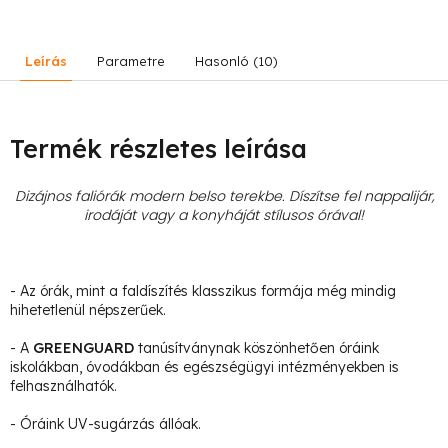
Leírás
Parametre
Hasonló (10)
Termék részletes leírása
Dizájnos faliórák modern belso terekbe. Díszítse fel nappalijár,
irodáját vagy a konyháját stílusos órával!
- Az órák, mint a faldíszítés klasszikus formája még mindig
hihetetlenül népszerűek.
- A
GREENGUARD
tanúsítványnak köszönhetően óráink
iskolákban, óvodákban és egészségügyi intézményekben is
felhasználhatók.
- Óráink UV-sugárzás állóak.