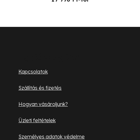
L
á
b
Ügyfélszolgálat
l
Kapcsolatok
é
Szállítás és fizetés
c
Hogyan vásároljunk?
Üzleti feltételek
Személyes adatok védelme