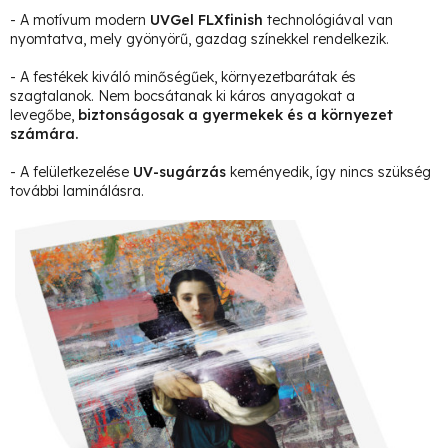
- A motívum modern
UVGel FLXfinish
technológiával van
nyomtatva, mely gyönyörű, gazdag színekkel rendelkezik.
- A festékek kiváló minőségűek, környezetbarátak és
szagtalanok. Nem bocsátanak ki káros anyagokat a
levegőbe,
biztonságosak a gyermekek és a környezet
számára.
- A felületkezelése
UV-sugárzás
keményedik, így nincs szükség
további laminálásra.