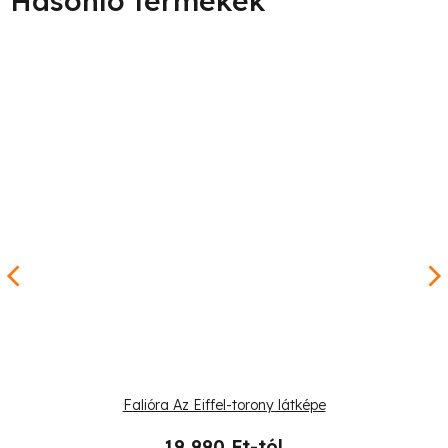
Falióra Az Eiffel-torony látképe
19 990 Ft-tól