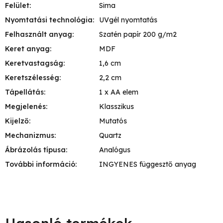
Felület
:
Sima
Nyomtatási technológia
:
UVgél nyomtatás
Felhasznált anyag
:
Szatén papír 200 g/m2
Keret anyag
:
MDF
Keretvastagság
:
1,6 cm
Keretszélesség
:
2,2 cm
Tápellátás
:
1 x AA elem
Megjelenés
:
Klasszikus
Kijelző
:
Mutatós
Mechanizmus
:
Quartz
Ábrázolás típusa
:
Analógus
További információ
:
INGYENES függesztő anyag