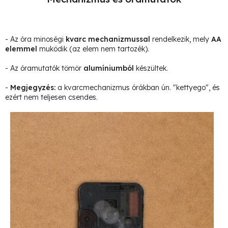
- Az óra minoségi
kvarc mechanizmussal
rendelkezik, mely
AA
elemmel
muködik (az elem nem tartozék).
- Az óramutatók tömör
alumíniumból
készültek.
-
Megjegyzés
:
a kvarcmechanizmus órákban ún. "kettyego", és
ezért nem teljesen csendes.