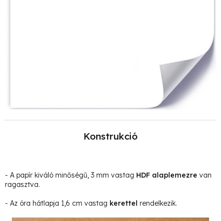
Konstrukció
- A papír kiváló minőségű, 3 mm vastag
HDF alaplemezre
van
ragasztva.
- Az óra hátlapja 1,6 cm vastag
kerettel
rendelkezik.