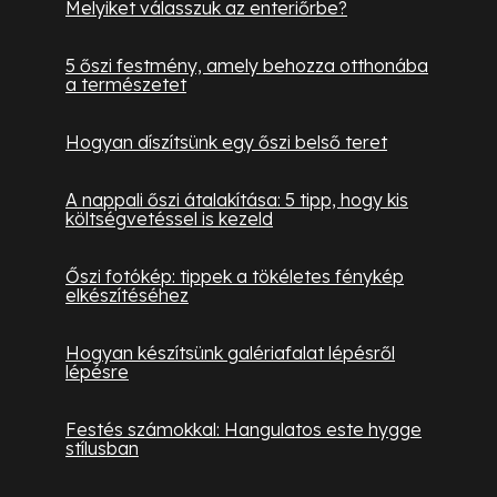
Melyiket válasszuk az enteriőrbe?
5 őszi festmény, amely behozza otthonába
a természetet
Hogyan díszítsünk egy őszi belső teret
A nappali őszi átalakítása: 5 tipp, hogy kis
költségvetéssel is kezeld
Őszi fotókép: tippek a tökéletes fénykép
elkészítéséhez
Hogyan készítsünk galériafalat lépésről
lépésre
Festés számokkal: Hangulatos este hygge
stílusban