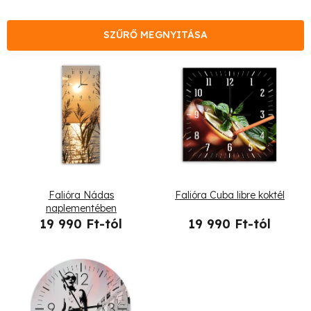
m
é
SZŰRŐ MEGNYITÁSA
k
T
e
e
k
r
r
m
e
é
Falióra Nádas
Falióra Cuba libre koktél
n
k
naplementében
19 990 Ft-tól
19 990 Ft-tól
d
e
e
k
z
l
é