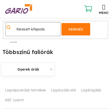
Ugrás
a
fő
KOSÁR
tartalomhoz
KERESÉS
Órák
Többszínű faliórák
Gyerek órák
T
Legnépszerűbb termékek
Legolcsóbb elöl
Legdrágább
e
ABC szerint
r