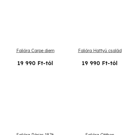
Falióra Carpe diem
Falióra Hattyú család
19 990 Ft-tól
19 990 Ft-tól
Falióra Párizs 1876
Falióra Otthon