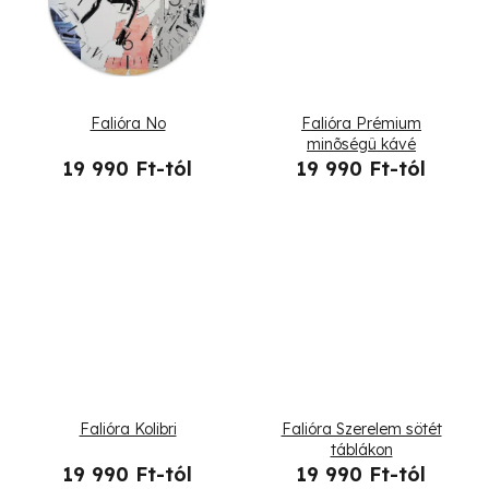
i
s
s
e
t
Falióra No
Falióra Prémium
á
minõségû kávé
19 990 Ft-tól
19 990 Ft-tól
j
a
Falióra Kolibri
Falióra Szerelem sötét
táblákon
19 990 Ft-tól
19 990 Ft-tól