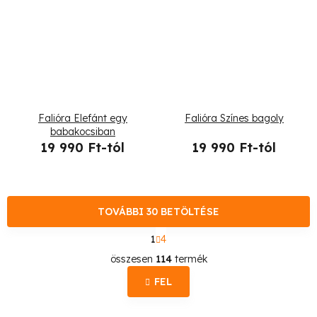
Falióra Elefánt egy
Falióra Színes bagoly
babakocsiban
19 990 Ft-tól
19 990 Ft-tól
TOVÁBBI 30 BETÖLTÉSE
L
1
4
a
L
p
összesen
114
termék
o
i
z
FEL
s
á
s
t