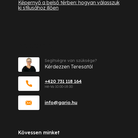
Képernyő a belső térben: hogyan válasszuk
ki stílusához illően
Kapcsolat
Segítségre van szüksége?
Kérdezzen Teresatól
+420 731 118 164
info
@
gario.hu
Kövessen minket