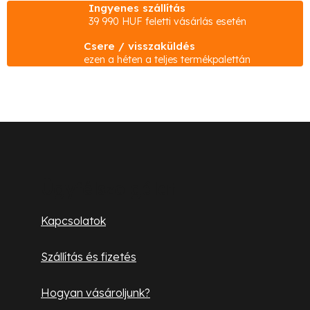
Ingyenes szállítás
a
39 990 HUF feletti vásárlás esetén
i
Csere / visszaküldés
r
ezen a héten a teljes termékpalettán
á
n
y
í
L
t
á
á
s
b
Ügyfélszolgálat
e
l
l
Kapcsolatok
e
é
m
Szállítás és fizetés
c
e
i
Hogyan vásároljunk?