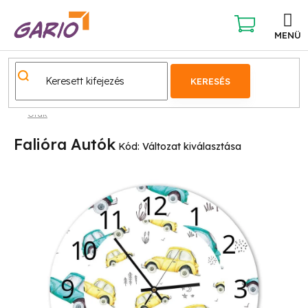
Ugrás
a
fő
KOSÁR
tartalomhoz
KERESÉS
Órák
Falióra Autók
Kód:
Változat kiválasztása