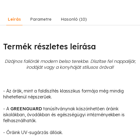
Leírás
Parametre
Hasonló (10)
Termék részletes leírása
Dizájnos faliórák modern belso terekbe. Díszítse fel nappalijár,
irodáját vagy a konyháját stílusos órával!
- Az órák, mint a faldíszítés klasszikus formája még mindig
hihetetlenül népszerűek.
- A
GREENGUARD
tanúsítványnak köszönhetően óráink
iskolákban, óvodákban és egészségügyi intézményekben is
felhasználhatók.
- Óráink UV-sugárzás állóak.