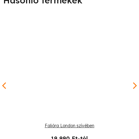
Falióra London szívében
19 990 Ft-tól