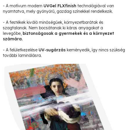
- A motívum modern
UVGel FLXfinish
technológiával van
nyomtatva, mely gyönyörű, gazdag színekkel rendelkezik.
- A festékek kiváló minőségűek, környezetbarátak és
szagtalanok. Nem bocsátanak ki káros anyagokat a
levegőbe,
biztonságosak a gyermekek és a környezet
számára.
- A felületkezelése
UV-sugárzás
keményedik, így nincs szükség
további laminálásra.