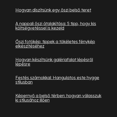
Hogyan díszítsünk egy őszi belső teret
A nappali őszi átalakítása: 5 tipp, hogy kis
költségvetéssel is kezeld
Őszi fotókép: tippek a tökéletes fénykép
elkészítéséhez
Hogyan készítsünk galériafalat lépésről
lépésre
Festés számokkal: Hangulatos este hygge
stílusban
Képernyő a belső térben: hogyan válasszuk
ki stílusához illően