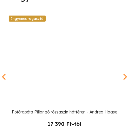
Ingyenes ragasztó
Fotótapéta Pillangó rózsaszín háttéren - Andrea Haase
17 390 Ft-tól