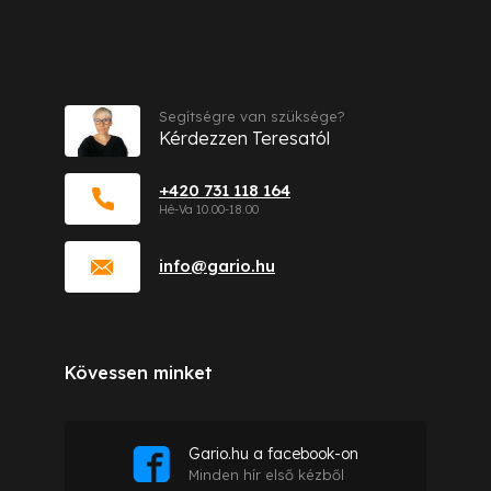
Kapcsolat
Segítségre van szüksége?
Kérdezzen Teresatól
+420 731 118 164
info
@
gario.hu
Kövessen minket
Gario.hu a facebook-on
Minden hír első kézből