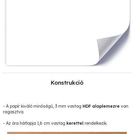
Konstrukció
- A papír kiváló minőségű, 3 mm vastag
HDF alaplemezre
van
ragasztva.
- Az óra hátlapja 1,6 cm vastag
kerettel
rendelkezik.