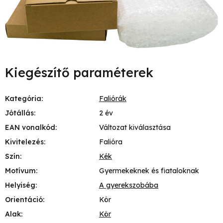
Kiegészítő paraméterek
Kategória
:
Faliórák
Jótállás
:
2 év
EAN vonalkód
:
Változat kiválasztása
Kivitelezés
:
Falióra
Szín
:
Kék
Motívum
:
Gyermekeknek és fiataloknak
Helyiség
:
A gyerekszobába
Orientáció
:
Kör
Alak
:
Kör