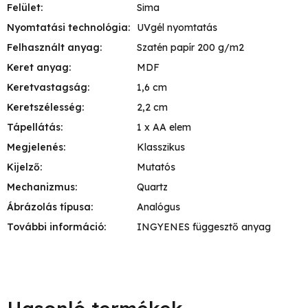
Felület
:
Sima
Nyomtatási technológia
:
UVgél nyomtatás
Felhasznált anyag
:
Szatén papír 200 g/m2
Keret anyag
:
MDF
Keretvastagság
:
1,6 cm
Keretszélesség
:
2,2 cm
Tápellátás
:
1 x AA elem
Megjelenés
:
Klasszikus
Kijelző
:
Mutatós
Mechanizmus
:
Quartz
Ábrázolás típusa
:
Analógus
További információ
:
INGYENES függesztő anyag