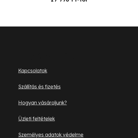
L
á
b
Ügyfélszolgálat
l
Kapcsolatok
é
Szállítás és fizetés
c
Hogyan vásároljunk?
Üzleti feltételek
Személyes adatok védelme