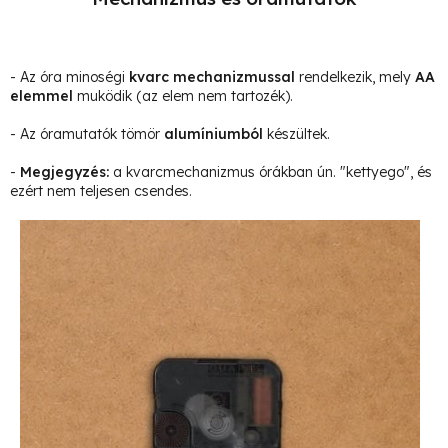
- Az óra minoségi
kvarc mechanizmussal
rendelkezik, mely
AA
elemmel
muködik (az elem nem tartozék).
- Az óramutatók tömör
alumíniumból
készültek.
-
Megjegyzés
:
a kvarcmechanizmus órákban ún. "kettyego", és
ezért nem teljesen csendes.