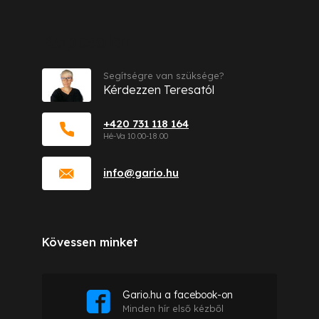
Kapcsolat
Segítségre van szüksége?
Kérdezzen Teresatól
+420 731 118 164
info
@
gario.hu
Kövessen minket
Gario.hu a facebook-on
Minden hír első kézből