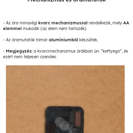
- Az óra minoségi
kvarc mechanizmussal
rendelkezik, mely
AA
elemmel
muködik (az elem nem tartozék).
- Az óramutatók tömör
alumíniumból
készültek.
-
Megjegyzés
:
a kvarcmechanizmus órákban ún. "kettyego", és
ezért nem teljesen csendes.