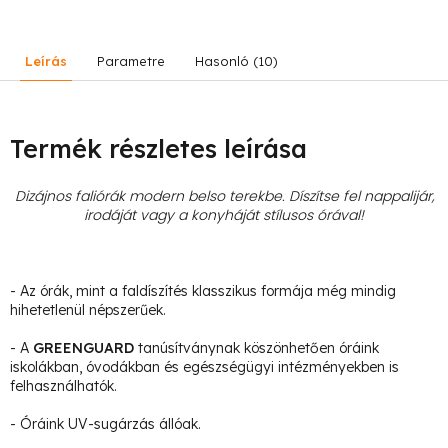
Leírás
Parametre
Hasonló (10)
Termék részletes leírása
Dizájnos faliórák modern belso terekbe. Díszítse fel nappalijár,
irodáját vagy a konyháját stílusos órával!
- Az órák, mint a faldíszítés klasszikus formája még mindig
hihetetlenül népszerűek.
- A
GREENGUARD
tanúsítványnak köszönhetően óráink
iskolákban, óvodákban és egészségügyi intézményekben is
felhasználhatók.
- Óráink UV-sugárzás állóak.