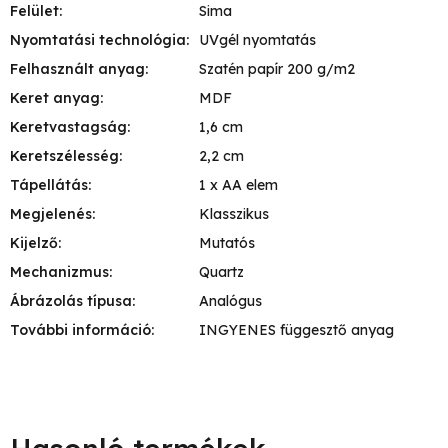
Felület
:
Sima
Nyomtatási technológia
:
UVgél nyomtatás
Felhasznált anyag
:
Szatén papír 200 g/m2
Keret anyag
:
MDF
Keretvastagság
:
1,6 cm
Keretszélesség
:
2,2 cm
Tápellátás
:
1 x AA elem
Megjelenés
:
Klasszikus
Kijelző
:
Mutatós
Mechanizmus
:
Quartz
Ábrázolás típusa
:
Analógus
További információ
:
INGYENES függesztő anyag