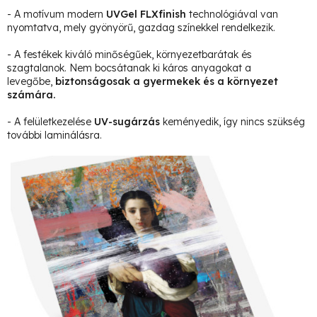
- A motívum modern
UVGel FLXfinish
technológiával van
nyomtatva, mely gyönyörű, gazdag színekkel rendelkezik.
- A festékek kiváló minőségűek, környezetbarátak és
szagtalanok. Nem bocsátanak ki káros anyagokat a
levegőbe,
biztonságosak a gyermekek és a környezet
számára.
- A felületkezelése
UV-sugárzás
keményedik, így nincs szükség
további laminálásra.