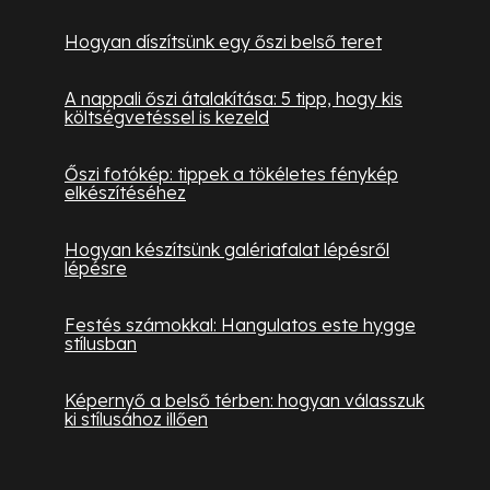
Hogyan díszítsünk egy őszi belső teret
A nappali őszi átalakítása: 5 tipp, hogy kis
költségvetéssel is kezeld
Őszi fotókép: tippek a tökéletes fénykép
elkészítéséhez
Hogyan készítsünk galériafalat lépésről
lépésre
Festés számokkal: Hangulatos este hygge
stílusban
Képernyő a belső térben: hogyan válasszuk
ki stílusához illően