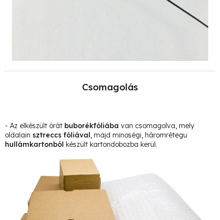
Csomagolás
- Az elkészült órát
buborékfóliába
van csomagolva, mely
oldalain
sztreccs fóliával
, majd minoségi, háromrétegu
hullámkartonból
készült kartondobozba kerül.