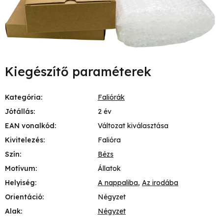
Kiegészítő paraméterek
Kategória
:
Faliórák
Jótállás
:
2 év
EAN vonalkód
:
Változat kiválasztása
Kivitelezés
:
Falióra
Szín
:
Bézs
Motívum
:
Állatok
Helyiség
:
A nappaliba
,
Az irodába
Orientáció
:
Négyzet
Alak
:
Négyzet