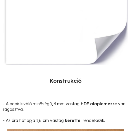
Konstrukció
- A papír kiváló minőségű, 3 mm vastag
HDF alaplemezre
van
ragasztva.
- Az óra hátlapja 1,6 cm vastag
kerettel
rendelkezik.