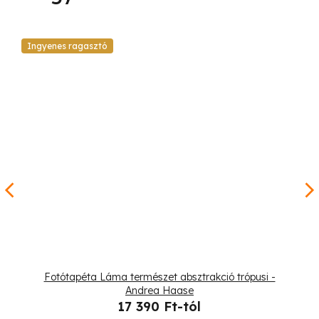
Ingyenes ragasztó
Fotótapéta Láma természet absztrakció trópusi -
Andrea Haase
17 390 Ft-tól