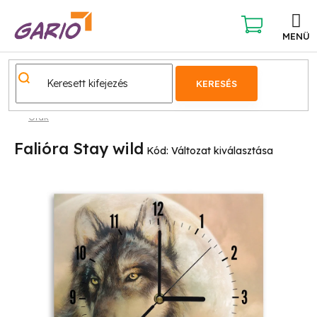
Ugrás
a
fő
KOSÁR
tartalomhoz
KERESÉS
Órák
Falióra Stay wild
Kód:
Változat kiválasztása