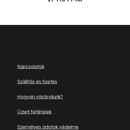
L
á
b
Ügyfélszolgálat
l
Kapcsolatok
é
Szállítás és fizetés
c
Hogyan vásároljunk?
Üzleti feltételek
Személyes adatok védelme