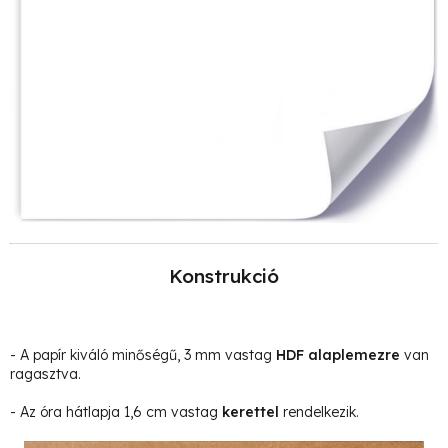
Konstrukció
- A papír kiváló minőségű, 3 mm vastag
HDF alaplemezre
van
ragasztva.
- Az óra hátlapja 1,6 cm vastag
kerettel
rendelkezik.