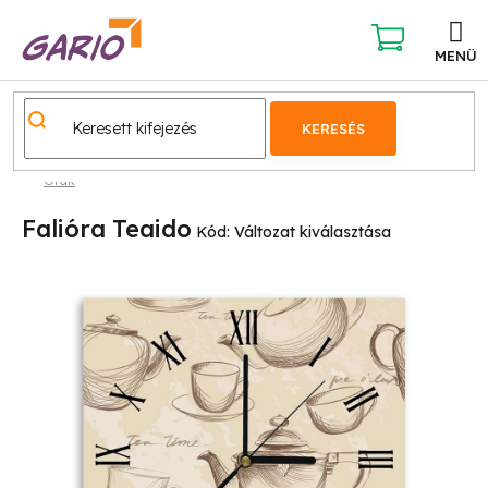
Ugrás
a
fő
KOSÁR
tartalomhoz
KERESÉS
Órák
Falióra Teaido
Kód:
Változat kiválasztása