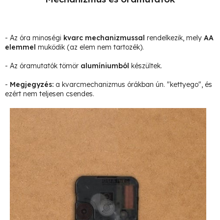
- Az óra minoségi
kvarc mechanizmussal
rendelkezik, mely
AA
elemmel
muködik (az elem nem tartozék).
- Az óramutatók tömör
alumíniumból
készültek.
-
Megjegyzés
:
a kvarcmechanizmus órákban ún. "kettyego", és
ezért nem teljesen csendes.