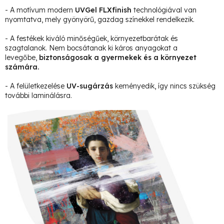
- A motívum modern
UVGel FLXfinish
technológiával van
nyomtatva, mely gyönyörű, gazdag színekkel rendelkezik.
- A festékek kiváló minőségűek, környezetbarátak és
szagtalanok. Nem bocsátanak ki káros anyagokat a
levegőbe,
biztonságosak a gyermekek és a környezet
számára.
- A felületkezelése
UV-sugárzás
keményedik, így nincs szükség
további laminálásra.