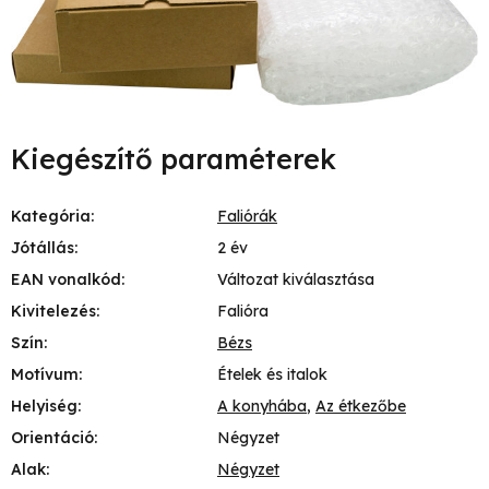
Kiegészítő paraméterek
Kategória
:
Faliórák
Jótállás
:
2 év
EAN vonalkód
:
Változat kiválasztása
Kivitelezés
:
Falióra
Szín
:
Bézs
Motívum
:
Ételek és italok
Helyiség
:
A konyhába
,
Az étkezőbe
Orientáció
:
Négyzet
Alak
:
Négyzet