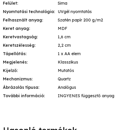
Felület
:
Sima
Nyomtatási technológia
:
UVgél nyomtatás
Felhasznált anyag
:
Szatén papír 200 g/m2
Keret anyag
:
MDF
Keretvastagság
:
1,6 cm
Keretszélesség
:
2,2 cm
Tápellátás
:
1 x AA elem
Megjelenés
:
Klasszikus
Kijelző
:
Mutatós
Mechanizmus
:
Quartz
Ábrázolás típusa
:
Analógus
További információ
:
INGYENES függesztő anyag