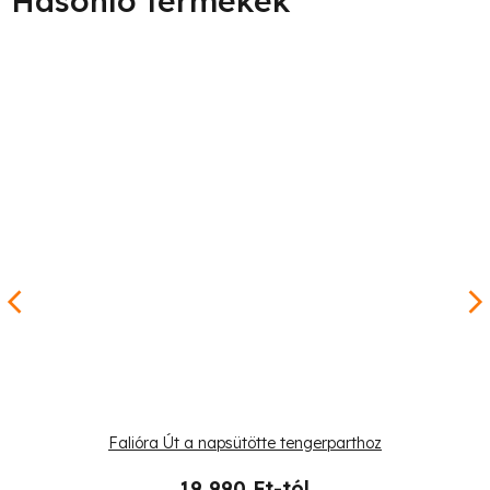
Falióra Út a napsütötte tengerparthoz
19 990 Ft-tól