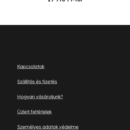
L
á
b
Ügyfélszolgálat
l
Kapcsolatok
é
Szállítás és fizetés
c
Hogyan vásároljunk?
Üzleti feltételek
Személyes adatok védelme