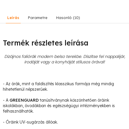
Leírás
Parametre
Hasonló (10)
Termék részletes leírása
Dizájnos faliórák modern belso terekbe. Díszítse fel nappalijár,
irodáját vagy a konyháját stílusos órával!
- Az órák, mint a faldíszítés klasszikus formája még mindig
hihetetlenül népszerűek.
- A
GREENGUARD
tanúsítványnak köszönhetően óráink
iskolákban, óvodákban és egészségügyi intézményekben is
felhasználhatók.
- Óráink UV-sugárzás állóak.