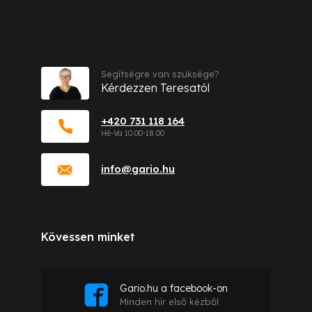
Kapcsolat
Segítségre van szüksége?
Kérdezzen Teresatól
+420 731 118 164
info
@
gario.hu
Kövessen minket
Gario.hu a facebook-on
Minden hír első kézből