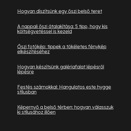
Hogyan díszítsünk egy őszi belső teret
A nappali őszi átalakítása: 5 tipp, hogy kis
költségvetéssel is kezeld
Őszi fotókép: tippek a tökéletes fénykép
elkészítéséhez
Hogyan készítsünk galériafalat lépésről
lépésre
Festés számokkal: Hangulatos este hygge
stílusban
Képernyő a belső térben: hogyan válasszuk
ki stílusához illően