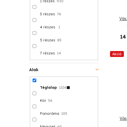
1 részes
930
3 részes
76
Vás
4 részes
1
14
5 részes
85
7 részes
14
Akció
Alak
Téglalap
1106
Kör
56
Panoráma
105
Vás
Négyzet
60