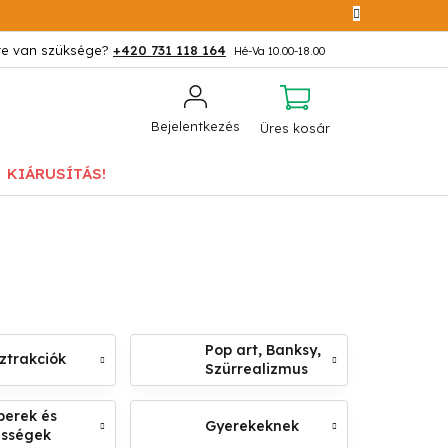
+420 731 118 164
KOSÁR
Bejelentkezés
Üres kosár
KIÁRUSÍTÁS!
Pop art, Banksy,
ztrakciók
Szürrealizmus
erek és
Gyerekeknek
ességek