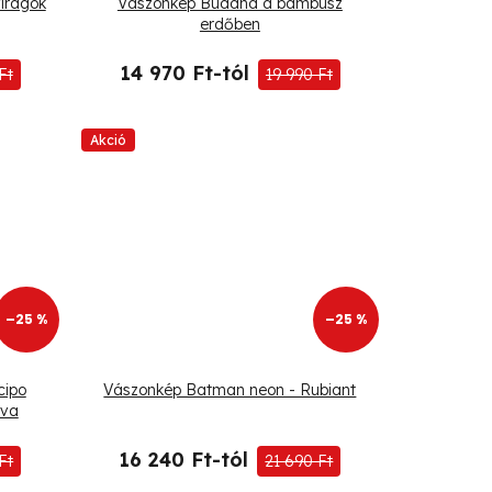
irágok
Vászonkép Buddha a bambusz
erdőben
14 970 Ft-tól
Ft
19 990 Ft
Akció
–25 %
–25 %
cipo
Vászonkép Batman neon - Rubiant
eva
16 240 Ft-tól
Ft
21 690 Ft