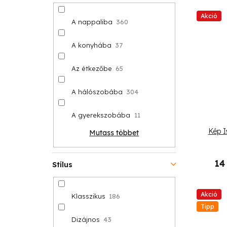
Akció
A nappaliba
360
A konyhába
37
Az étkezőbe
65
A hálószobába
304
A gyerekszobába
11
Kép I
Mutass többet
14
Stílus
Akció
Klasszikus
186
Tipp
Dizájnos
43