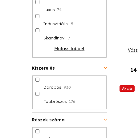
Luxus
74
Indusztriális
5
Skandináv
7
Mutass többet
Vász
Kiszerelés
14
Darabos
930
Akció
Többrészes
176
Részek száma