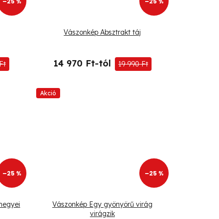
–25 %
–25 %
Vászonkép Absztrakt táj
14 970 Ft-tól
Ft
19 990 Ft
Akció
–25 %
–25 %
hegyei
Vászonkép Egy gyönyörű virág
virágzik