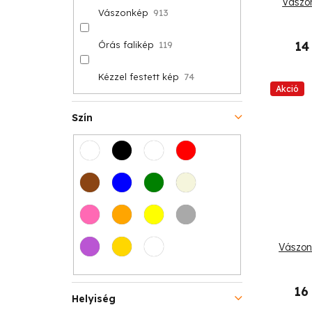
Vászon
Vászonkép
913
14
Órás falikép
119
Kézzel festett kép
74
Akció
Szín
Vászon
16
Helyiség