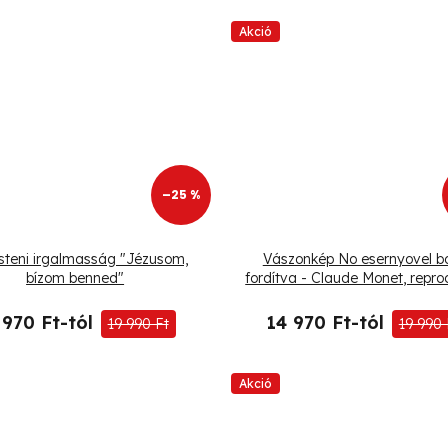
Akció
–25 %
steni irgalmasság "Jézusom,
Vászonkép No esernyovel b
bízom benned"
fordítva - Claude Monet, repro
 970 Ft-tól
14 970 Ft-tól
19 990 Ft
19 990 
Akció