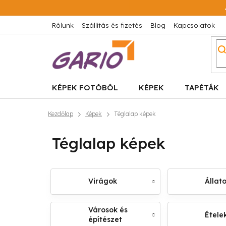
Ugrás
a
fő
Rólunk
Szállítás és fizetés
Blog
Kapcsolatok
tartalomhoz
KÉPEK FOTÓBÓL
KÉPEK
TAPÉTÁK
Kezdőlap
Képek
Téglalap képek
Téglalap képek
Virágok
Állat
Városok és
Ételek
építészet