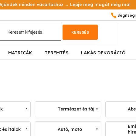
Ajándék minden vásárláshoz → Lepje meg magát még ma!
KERESÉS
MATRICÁK
TEREMTÉS
LAKÁS DEKORÁCIÓ
ok
Természet és táj
Abs
Emb
 és italok
Autó, moto
hír