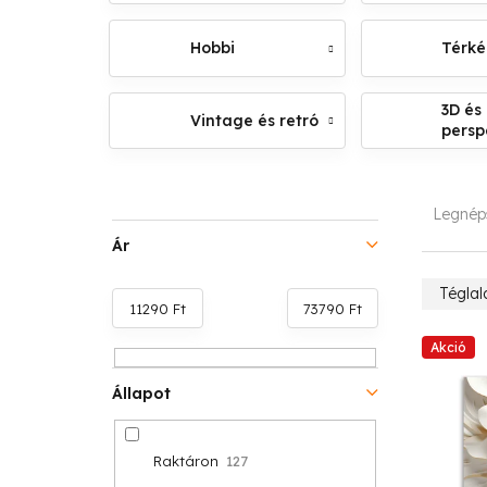
Hobbi
Térk
3D és
Vintage és retró
persp
O
T
Legnép
l
e
Ár
d
r
Téglal
11290
Ft
73790
Ft
a
m
T
Akció
l
é
e
Állapot
s
k
r
ó
e
Raktáron
127
m