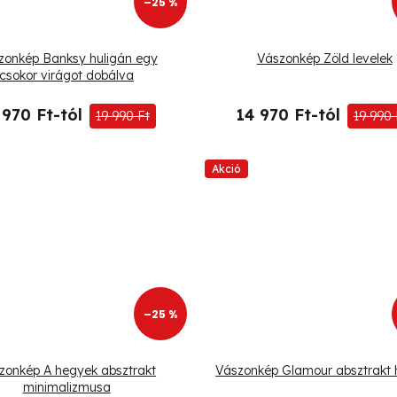
–25 %
zonkép Banksy huligán egy
Vászonkép Zöld levelek
csokor virágot dobálva
 970 Ft-tól
14 970 Ft-tól
19 990 Ft
19 990 
Akció
–25 %
zonkép A hegyek absztrakt
Vászonkép Glamour absztrakt 
minimalizmusa