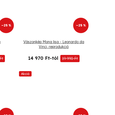
–25 %
–25 %
a
Vászonkép Mona lisa - Leonardo da
Vinci, reprodukció
14 970 Ft-tól
Ft
19 990 Ft
Akció