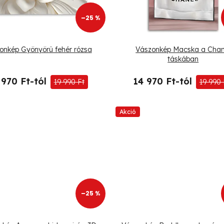
–25 %
onkép Gyönyörû fehér rózsa
Vászonkép Macska a Chan
táskában
 970 Ft-tól
14 970 Ft-tól
19 990 Ft
19 990 
Akció
–25 %