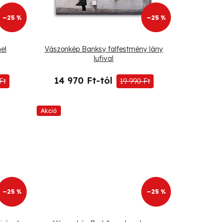
–25 %
–25 %
el
Vászonkép Banksy falfestmény lány
lufival
14 970 Ft-tól
Ft
19 990 Ft
Akció
–25 %
–25 %