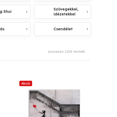
Szövegekkel,
g Shui
idézetekkel
lás
Csendélet
összesen
1106
termék
Akció