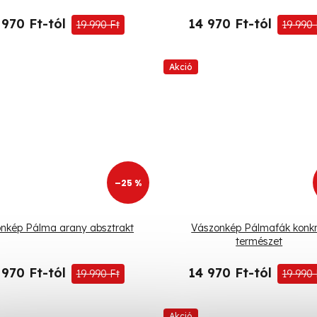
 970 Ft-tól
14 970 Ft-tól
19 990 Ft
19 990 
Akció
–25 %
nkép Pálma arany absztrakt
Vászonkép Pálmafák konkr
természet
 970 Ft-tól
14 970 Ft-tól
19 990 Ft
19 990 
Akció