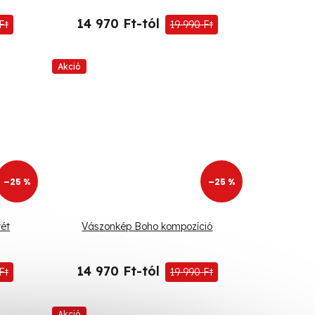
14 970 Ft-tól
Ft
19 990 Ft
Akció
–25 %
–25 %
ét
Vászonkép Boho kompozíció
14 970 Ft-tól
Ft
19 990 Ft
Akció