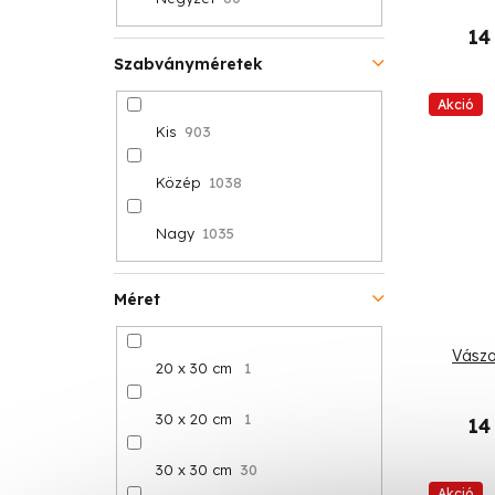
14
Szabványméretek
Akció
Kis
903
Közép
1038
Nagy
1035
Méret
Vászo
20 x 30 cm
1
30 x 20 cm
1
14
30 x 30 cm
30
Akció