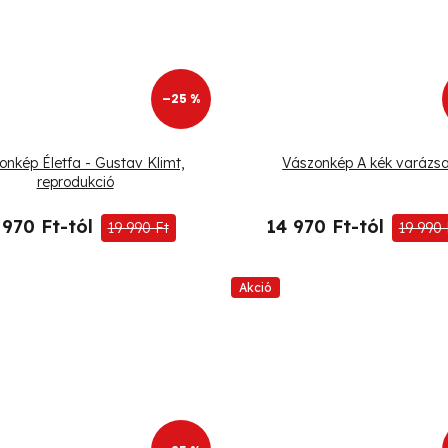
–25 %
onkép Életfa - Gustav Klimt,
Vászonkép A kék varázs
reprodukció
 970 Ft-tól
14 970 Ft-tól
19 990 Ft
19 990 
Akció