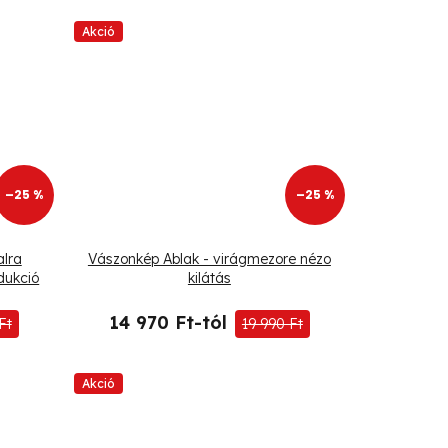
Akció
–25 %
–25 %
alra
Vászonkép Ablak - virágmezore nézo
dukció
kilátás
14 970 Ft-tól
Ft
19 990 Ft
Akció