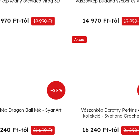
kép Arany orchidea virág 3D
Vászonkép Buddha szobor és v
 970 Ft-tól
14 970 Ft-tól
19 990 Ft
19 990 
Akció
–25 %
kép Dragon Ball kék - SyanArt
Vászonkép Dorothy Perkins 
kollekció - Svetlana Grach
 240 Ft-tól
16 240 Ft-tól
21 690 Ft
21 690 