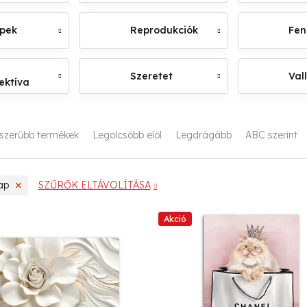
épek
Reprodukciók
Fen
Szeretet
Val
ektíva
szerűbb termékek
Legolcsóbb elöl
Legdrágább
ABC szerint
ap
SZŰRŐK ELTÁVOLÍTÁSA
Akció