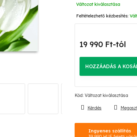
Változat kiválasztása
Vál
19 990 Ft
-tól
Egységár:
HOZZÁADÁS A KOSÁ
Kód:
Változat kiválasztása
Kérdés
Megosz
Ingyenes szállítás
39 990 HUF feletti vásá