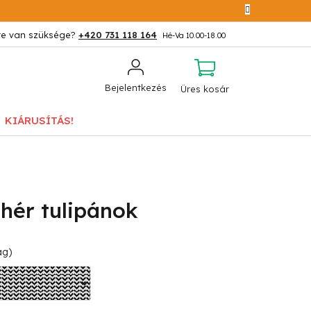
+420 731 118 164
KOSÁR
Bejelentkezés
Üres kosár
KIÁRUSÍTÁS!
hér tulipánok
ág)