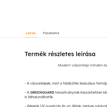
Leírás
Parametre
Termék részletes leírása
Modern vászonkép minden bel
- A vászonképek, mint a faldíszítés klasszikus formá
- A
GREENGUARD
tanúsítványnak köszönhetően ké
is felhasználhatók.
- Képeink UV-sugárzás és víz állóak, nedves ruhával 