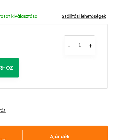
tozat kiválasztása
Szállítási lehetőségek
RHOZ
tás
Ajándék
rlás