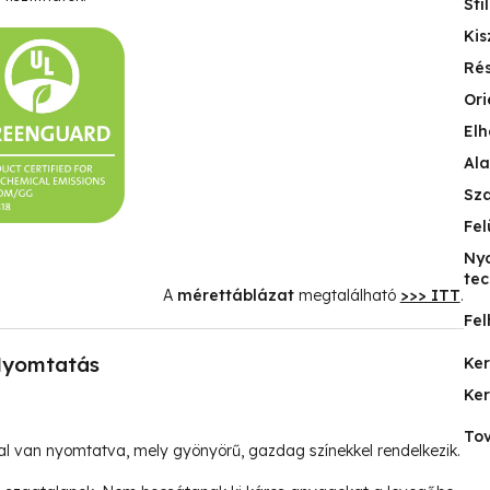
Stí
Kis
Ré
Ori
Elh
Ala
Sz
Fel
Ny
tec
A
mérettáblázat
megtalálható
>>> ITT
.
Fel
yomtatás
Ke
Ke
Tov
l van nyomtatva, mely gyönyörű, gazdag színekkel rendelkezik.