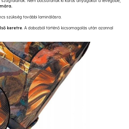
és szagtalanok. Nem bocsátanak ki káros anyagokat a levegőbe,
ámára.
ncs szükség további laminálásra.
lső keretre
. A dobozból történő kicsomagolás után azonnal