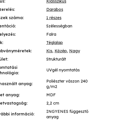
lus
:
Klasszikus
zerelés
:
Darabos
szek száma
:
1 részes
entáció
:
Szélességban
elyezés
:
Falra
k
:
Téglalap
abványméretek
:
Kis
,
Közép
,
Nagy
ület
:
Strukturált
omtatási
UVgél nyomtatás
hnológia
:
Poliészter vászon 240
használt anyag
:
g/m2
ret anyag
:
MDF
retvastagság
:
2,2 cm
INGYENES függesztő
ábbi információ
:
anyag