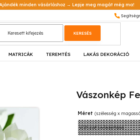
Ajándék minden vásárláshoz → Lepje meg magát még ma!
KERESÉS
MATRICÁK
TEREMTÉS
LAKÁS DEKORÁCIÓ
Vászonkép Fe
Méret
(szélesség x magass