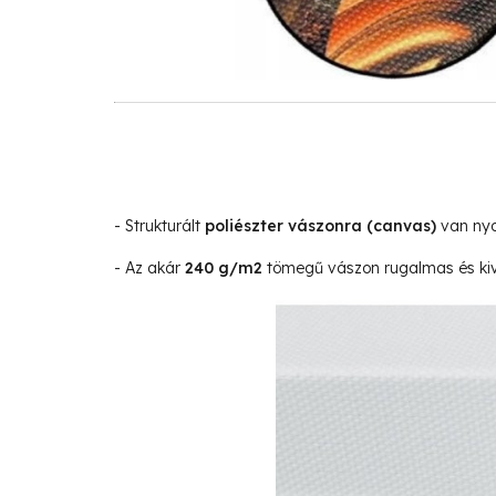
- Strukturált
poliészter vászonra
(canvas)
van nyo
- Az akár
240 g/m2
tömegű vászon rugalmas és kivá