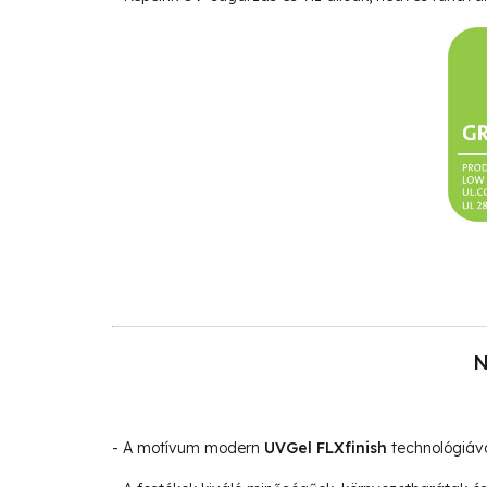
N
- A motívum modern
UVGel FLXfinish
technológiáva