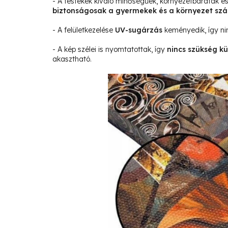
- A festékek kiváló minőségűek, környezetbarátak 
biztonságosak a gyermekek és a környezet sz
- A felületkezelése
UV-sugárzás
keményedik, így ni
- A kép szélei is nyomtatottak, így
nincs szükség kü
akasztható.