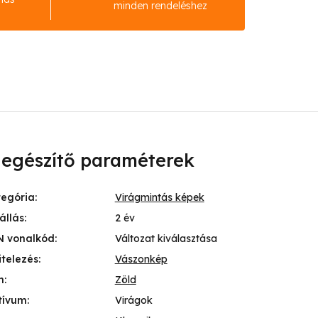
minden rendeléshez
iegészítő paraméterek
tegória
:
Virágmintás képek
állás
:
2 év
N vonalkód
:
Változat kiválasztása
itelezés
:
Vászonkép
n
:
Zöld
tívum
:
Virágok