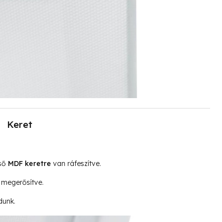
Keret
lső
MDF keretre
van ráfeszítve.
megerősítve.
dunk.