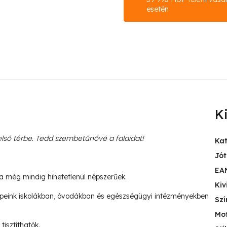
esetén
K
ső térbe. Tedd szembetűnővé a falaidat!
Ka
Jót
EA
ja még mindig hihetetlenül népszerűek.
Kiv
peink iskolákban, óvodákban és egészségügyi intézményekben
Szí
Mo
tisztíthatók.