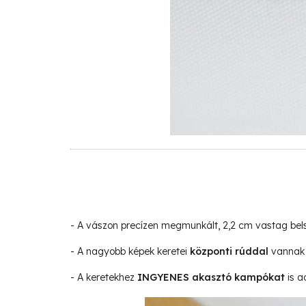
- A vászon precízen megmunkált, 2,2 cm vastag be
- A nagyobb képek keretei
központi rúddal
vannak 
- A keretekhez
INGYENES akasztó kampókat
is a