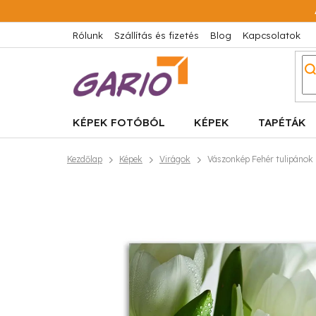
Ugrás
a
fő
Rólunk
Szállítás és fizetés
Blog
Kapcsolatok
tartalomhoz
KÉPEK FOTÓBÓL
KÉPEK
TAPÉTÁK
Kezdőlap
Képek
Virágok
Vászonkép Fehér tulipánok