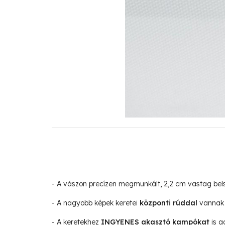
- A vászon precízen megmunkált, 2,2 cm vastag be
- A nagyobb képek keretei
központi rúddal
vannak 
- A keretekhez
INGYENES akasztó kampókat
is a