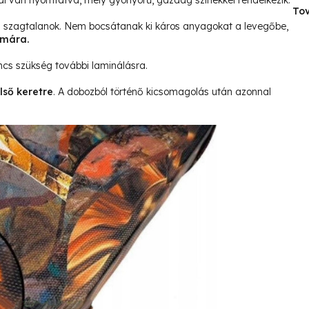
l van nyomtatva, mely gyönyörű, gazdag színekkel rendelkezik.
Tov
és szagtalanok. Nem bocsátanak ki káros anyagokat a levegőbe,
ámára.
ncs szükség további laminálásra.
lső keretre
. A dobozból történő kicsomagolás után azonnal