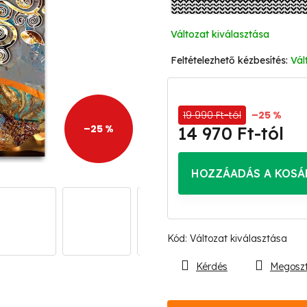
Változat kiválasztása
Vál
19 990 Ft-tól
–25 %
–25 %
14 970 Ft
-tól
Egységár:
HOZZÁADÁS A KOSÁ
Kód:
Változat kiválasztása
Kérdés
Megosz