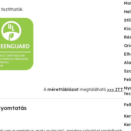
Mo
tisztíthatók.
Hel
Stí
Kis
Ré
Ori
Elh
Ala
Sz
Fel
Ny
A
mérettáblázat
megtalálható
>>> ITT
.
tec
Fel
yomtatás
Ke
Ke