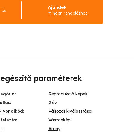
Ajándék
rlás
minden rendeléshez
iegészítő paraméterek
tegória
:
Reprodukció képek
állás
:
2 év
N vonalkód
:
Változat kiválasztása
itelezés
:
Vászonkép
n
:
Arany