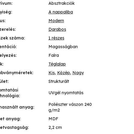
tívum
:
Absztrakciók
yiség
:
A nappaliba
lus
:
Modern
zerelés
:
Darabos
szek száma
:
1 részes
entáció
:
Magasságban
elyezés
:
Falra
k
:
Téglalap
abványméretek
:
Kis
,
Közép
,
Nagy
ület
:
Strukturált
omtatási
UVgél nyomtatás
hnológia
:
Poliészter vászon 240
használt anyag
:
g/m2
ret anyag
:
MDF
retvastagság
:
2,2 cm