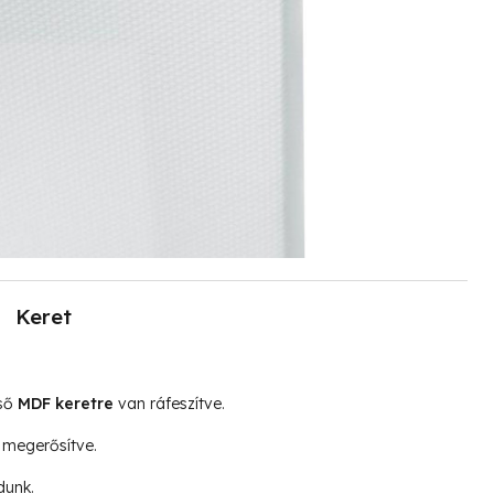
Keret
lső
MDF keretre
van ráfeszítve.
megerősítve.
dunk.