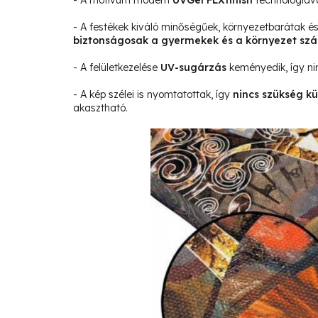
- A motívum modern
UVGel FLXfinish
technológiáva
- A festékek kiváló minőségűek, környezetbarátak 
biztonságosak a gyermekek és a környezet sz
- A felületkezelése
UV-sugárzás
keményedik, így ni
- A kép szélei is nyomtatottak, így
nincs szükség kü
akasztható.