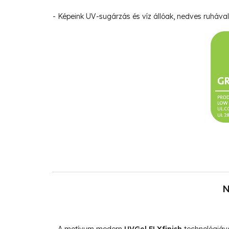
- Képeink UV-sugárzás és víz állóak, nedves ruhával 
N