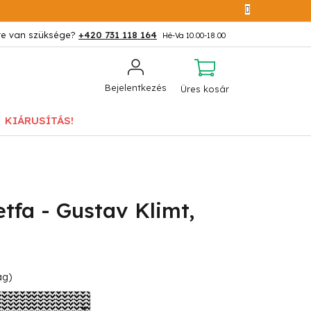
+420 731 118 164
KOSÁR
Bejelentkezés
Üres kosár
KIÁRUSÍTÁS!
tfa - Gustav Klimt,
ág)