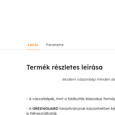
Leírás
Parametre
Termék részletes leírása
Modern vászonkép minden bel
- A vászonképek, mint a faldíszítés klasszikus formá
- A
GREENGUARD
tanúsítványnak köszönhetően ké
is felhasználhatók.