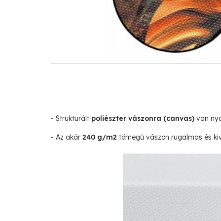
- Strukturált
poliészter vászonra
(canvas)
van nyo
- Az akár
240 g/m2
tömegű vászon rugalmas és kivá