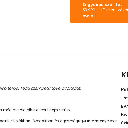
Ingyenes szállítás
39 990 HUF feletti vásá
esetén
K
ső térbe. Tedd szembetűnővé a falaidat!
Ka
Jót
EA
ja még mindig hihetetlenül népszerűek.
Kiv
peink iskolákban, óvodákban és egészségügyi intézményekben
Szí