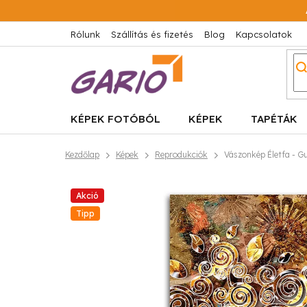
Ugrás
a
fő
Rólunk
Szállítás és fizetés
Blog
Kapcsolatok
tartalomhoz
KÉPEK FOTÓBÓL
KÉPEK
TAPÉTÁK
Kezdőlap
Képek
Reprodukciók
Vászonkép Életfa - Gu
Akció
Tipp