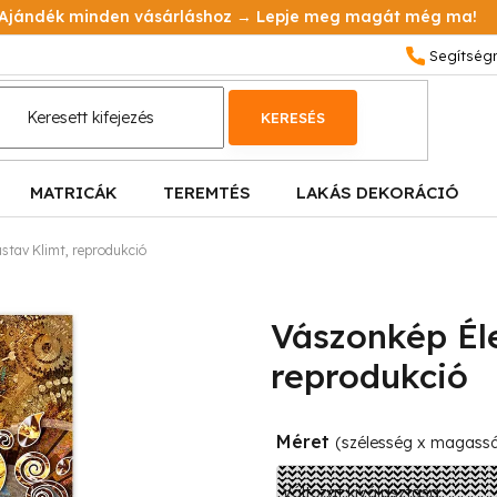
Ajándék minden vásárláshoz → Lepje meg magát még ma!
KERESÉS
MATRICÁK
TEREMTÉS
LAKÁS DEKORÁCIÓ
stav Klimt, reprodukció
Vászonkép Éle
reprodukció
Méret
(szélesség x magass