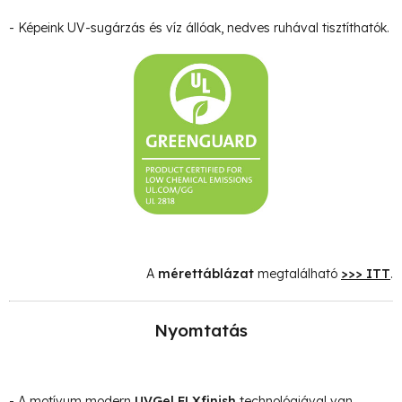
- Képeink UV-sugárzás és víz állóak, nedves ruhával tisztíthatók.
A
mérettáblázat
megtalálható
>>> ITT
.
Nyomtatás
- A motívum modern
UVGel FLXfinish
technológiával van