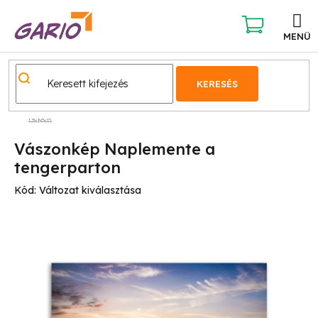
Ugrás
a
fő
KOSÁR
tartalomhoz
KERESÉS
Képek
Vászonkép Naplemente a
tengerparton
Kód:
Változat kiválasztása