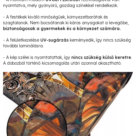
nyomtatva, mely gyönyörű, gazdag színekkel rendelkezik.
- A festékek kiváló minőségűek, környezetbarátak és
szagtalanok. Nem bocsátanak ki káros anyagokat a levegőbe,
biztonságosak a gyermekek és a környezet számára.
- A felületkezelése
UV-sugárzás
keményedik, így nincs szükség
további laminálásra.
- A kép szélei is nyomtatottak, így
nincs szükség külső keretre
.
A dobozból történő kicsomagolás után azonnal akasztható.