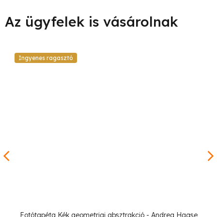
Ingyenes ragasztó
Fotótapéta Kék geometriai absztrakció - Andrea Haase