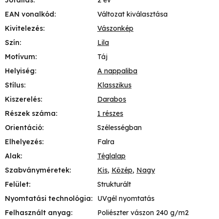
EAN vonalkód
:
Változat kiválasztása
Kivitelezés
:
Vászonkép
Szín
:
Lila
Motívum
:
Táj
Helyiség
:
A nappaliba
Stílus
:
Klasszikus
Kiszerelés
:
Darabos
Részek száma
:
1 részes
Orientáció
:
Szélességban
Elhelyezés
:
Falra
Alak
:
Téglalap
Szabványméretek
:
Kis
,
Közép
,
Nagy
Felület
:
Strukturált
Nyomtatási technológia
:
UVgél nyomtatás
Felhasznált anyag
:
Poliészter vászon 240 g/m2