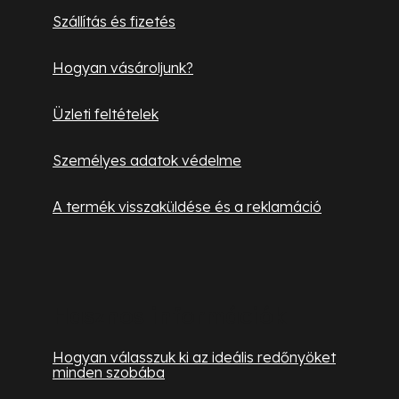
é
Szállítás és fizetés
c
Hogyan vásároljunk?
Üzleti feltételek
Személyes adatok védelme
A termék visszaküldése és a reklamáció
Hasznos információk
Hogyan válasszuk ki az ideális redőnyöket
minden szobába