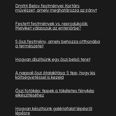
Dmitrij Belov festményei: Kortárs
művészet, amely meghatározza az irányt
Festett festmények vs. reprodukciók:
Melyiket válasszuk az enteriőrbe?
5 őszi festmény, amely behozza otthonába
a természetet
Hogyan díszítsünk egy őszi belső teret
A nappali őszi átalakítása: 5 tipp, hogy kis
költségvetéssel is kezeld
Őszi fotókép: tippek a tökéletes fénykép
elkészítéséhez
Hogyan készítsünk galériafalat lépésről
lépésre