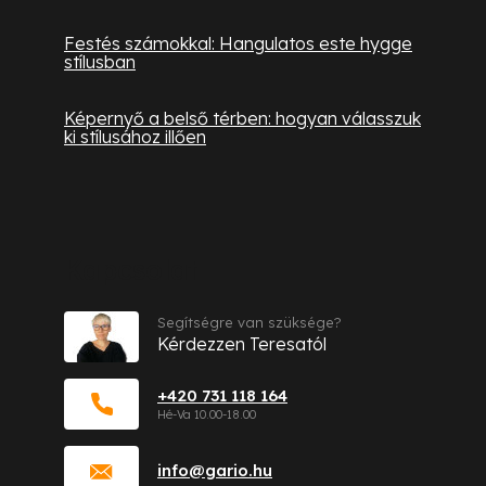
Festés számokkal: Hangulatos este hygge
stílusban
Képernyő a belső térben: hogyan válasszuk
ki stílusához illően
Kapcsolat
Segítségre van szüksége?
Kérdezzen Teresatól
+420 731 118 164
info
@
gario.hu