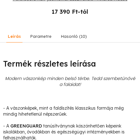
17 390 Ft-tól
Leírás
Parametre
Hasonló (10)
Termék részletes leírása
Modern vászonkép minden belső térbe. Tedd szembetűnővé
a falaidat!
- A vászonképek, mint a faldíszítés klasszikus formája még
mindig hihetetlenül népszerűek.
- A
GREENGUARD
tanúsítványnak köszönhetően képeink
iskolákban, óvodákban és egészségügyi intézményekben is
felhasználhatók.