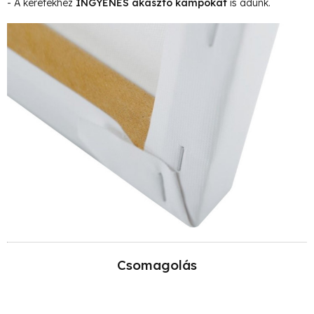
- A keretekhez
INGYENES akasztó kampókat
is adunk.
Csomagolás