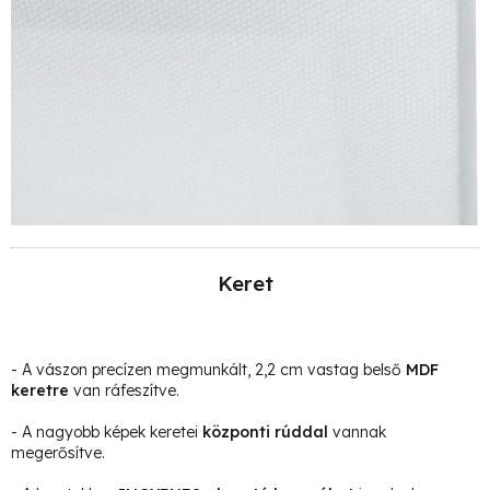
Keret
- A vászon precízen megmunkált, 2,2 cm vastag belső
MDF
keretre
van ráfeszítve.
- A nagyobb képek keretei
központi rúddal
vannak
megerősítve.