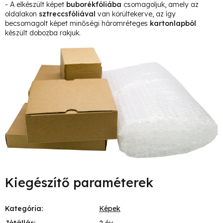
- A elkészült képet
buborékfóliába
csomagoljuk, amely az
oldalakon
sztreccsfóliával
van körültekerve, az így
becsomagolt képet minőségi háromréteges
kartonlapból
készült dobozba rakjuk.
Kiegészítő paraméterek
Kategória
:
Képek
Jótállás
:
2 év