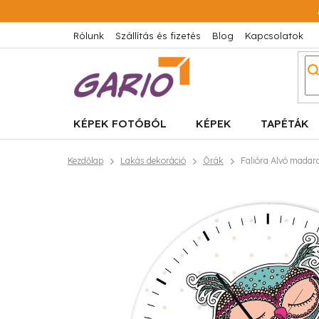
Ugrás
a
fő
Rólunk
Szállítás és fizetés
Blog
Kapcsolatok
tartalomhoz
KÉPEK FOTÓBÓL
KÉPEK
TAPÉTÁK
Kezdőlap
Lakás dekoráció
Órák
Falióra Alvó madar