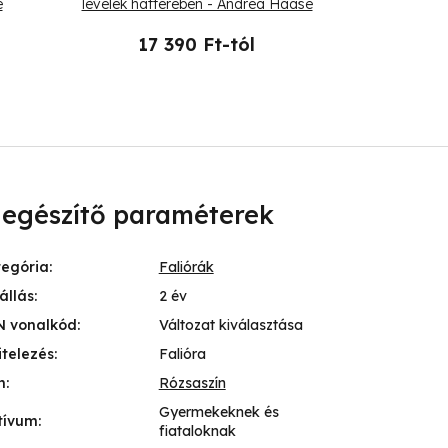
e
levelek hátterében - Andrea Haase
rózsaszín há
17 390 Ft-tól
21 
iegészítő paraméterek
tegória
:
Faliórák
állás
:
2 év
N vonalkód
:
Változat kiválasztása
itelezés
:
Falióra
n
:
Rózsaszín
Gyermekeknek és
tívum
:
fiataloknak