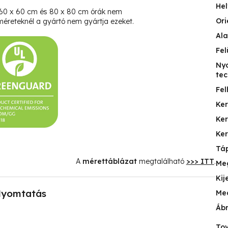
Hel
 60 x 60 cm és 80 x 80 cm órák nem
Ori
éreteknél a gyártó nem gyártja ezeket.
Ala
Fel
Ny
tec
Fel
Ke
Ke
Ker
Táp
A
mérettáblázat
megtalálható
>>> ITT
.
Me
Kij
yomtatás
Me
Ábr
Tov