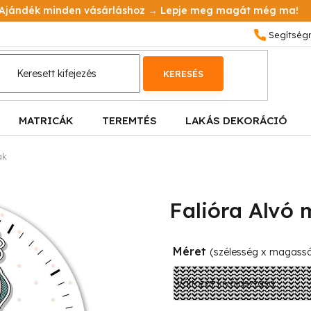
Ajándék minden vásárláshoz → Lepje meg magát még ma!
KERESÉS
MATRICÁK
TEREMTÉS
LAKÁS DEKORÁCIÓ
ak
Falióra Alvó
Méret
(szélesség x magass