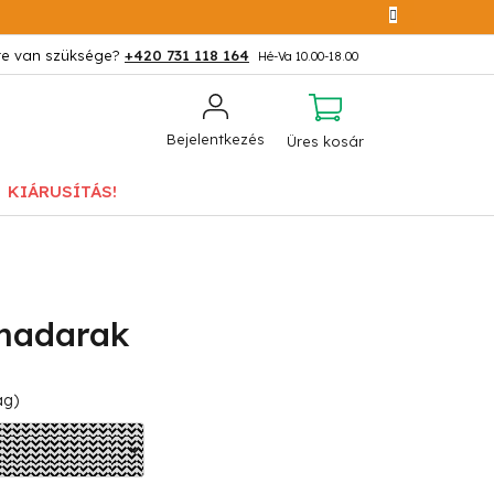
+420 731 118 164
KOSÁR
Bejelentkezés
Üres kosár
KIÁRUSÍTÁS!
 madarak
ág)