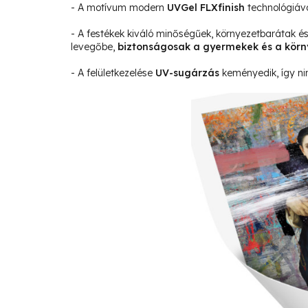
- A motívum modern
UVGel FLXfinish
technológiáv
- A festékek kiváló minőségűek, környezetbarátak 
levegőbe,
biztonságosak a gyermekek és a körn
- A felületkezelése
UV-sugárzás
keményedik, így ni