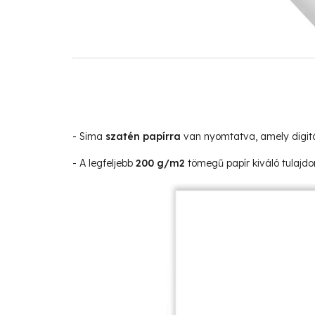
- Sima
szatén papírra
van nyomtatva, amely digitá
- A legfeljebb
200 g/m2
tömegű papír kiváló tulajdo