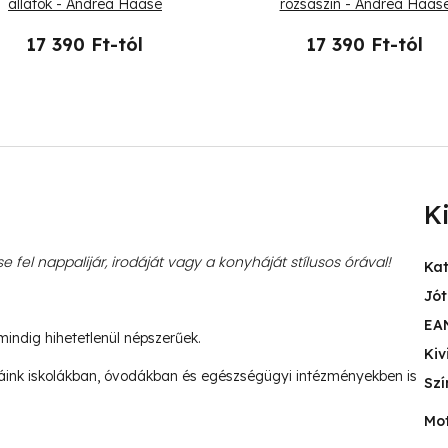
állatok - Andrea Haase
rózsaszín - Andrea Haas
17 390 Ft-tól
17 390 Ft-tól
K
e fel nappalijár, irodáját vagy a konyháját stílusos órával!
Ka
Jót
EA
mindig hihetetlenül népszerűek.
Kiv
ink iskolákban, óvodákban és egészségügyi intézményekben is
Szí
Mo