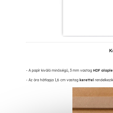
K
- A papír kiváló minőségű, 3 mm vastag
HDF alapl
- Az óra hátlapja 1,6 cm vastag
kerettel
rendelkezik