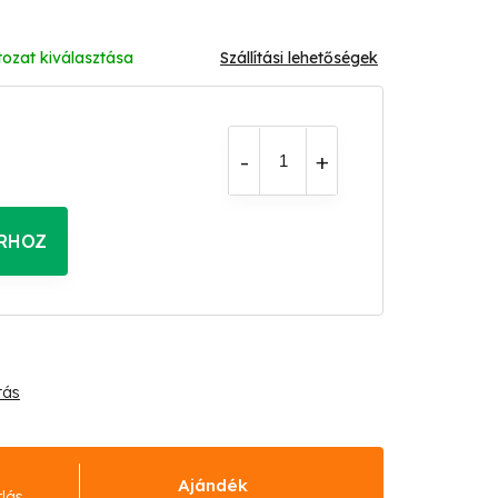
tozat kiválasztása
Szállítási lehetőségek
RHOZ
tás
Ajándék
rlás