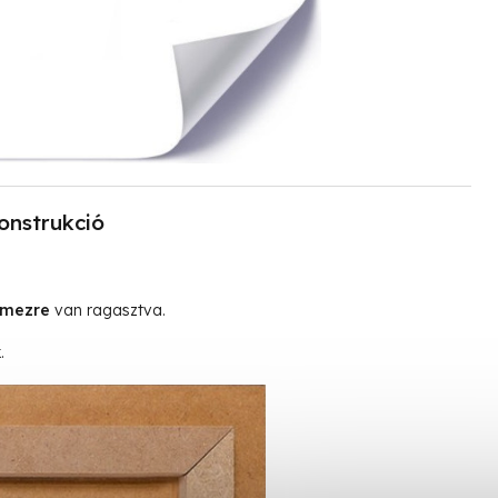
onstrukció
emezre
van ragasztva.
.