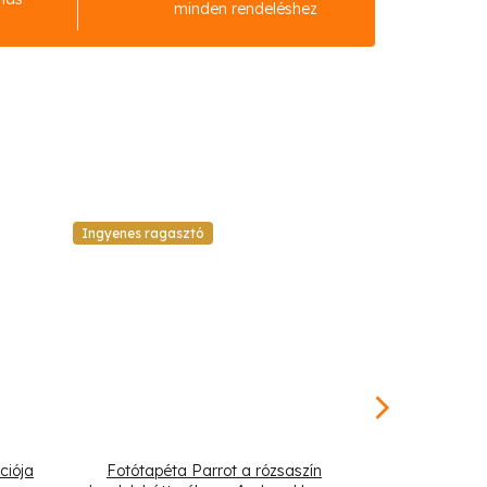
minden rendeléshez
Ingyenes ragasztó
Ingyenes raga
ciója
Fotótapéta Parrot a rózsaszín
Fotótapéta