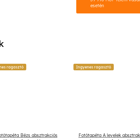
esetén
nes ragasztó
Ingyenes ragasztó
otótapéta Bézs absztrakciós
Fotótapéta A levelek absztrak