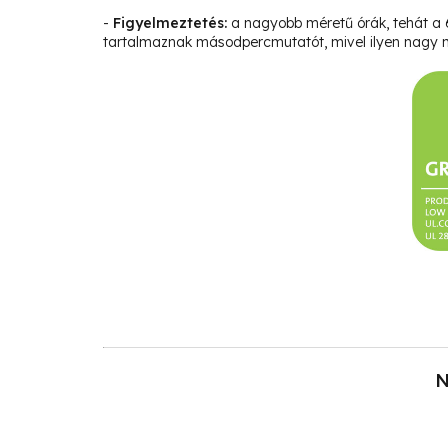
-
Figyelmeztetés:
a nagyobb méretű órák, tehát a
tartalmaznak másodpercmutatót, mivel ilyen nagy m
N