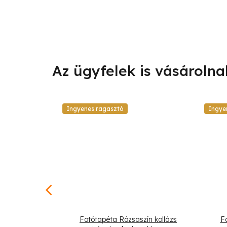
Ingyenes ragasztó
Ingye
s háttér
Fotótapéta Rózsaszín kollázs
F