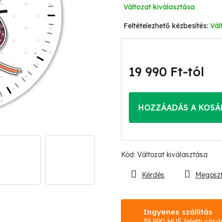
Változat kiválasztása
Vál
19 990 Ft
-tól
Egységár:
HOZZÁADÁS A KOSÁ
Kód:
Változat kiválasztása
Kérdés
Megosz
Ingyenes szállítás
39 990 HUF feletti vásá