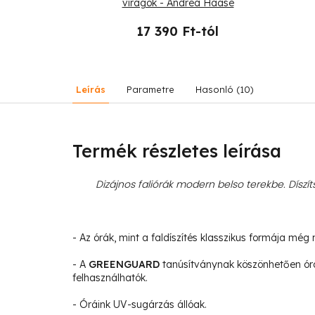
drea Haase
virágok - Andrea Haase
-tól
17 390 Ft-tól
Leírás
Parametre
Hasonló (10)
Termék részletes leírása
Dizájnos faliórák modern belso terekbe. Díszíts
- Az órák, mint a faldíszítés klasszikus formája még 
- A
GREENGUARD
tanúsítványnak köszönhetően órá
felhasználhatók.
- Óráink UV-sugárzás állóak.