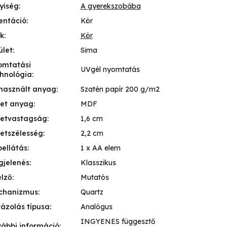
yiség
:
A gyerekszobába
entáció
:
Kör
k
:
Kör
ület
:
Sima
omtatási
UVgél nyomtatás
hnológia
:
használt anyag
:
Szatén papír 200 g/m2
ret anyag
:
MDF
retvastagság
:
1,6 cm
etszélesség
:
2,2 cm
ellátás
:
1 x AA elem
gjelenés
:
Klasszikus
elző
:
Mutatós
chanizmus
:
Quartz
ázolás típusa
:
Analógus
INGYENES függesztő
ábbi információ
: